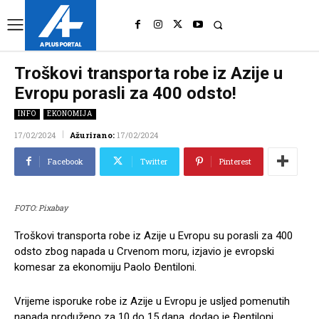
UK
LONDON NEWS
Troškovi transporta robe iz Azije u
Evropu porasli za 400 odsto!
INFO
EKONOMIJA
17/02/2024
Ažurirano:
17/02/2024
Facebook
Twitter
Pinterest
FOTO: Pixabay
Troškovi transporta robe iz Azije u Evropu su porasli za 400
odsto zbog napada u Crvenom moru, izjavio je evropski
komesar za ekonomiju Paolo Ðentiloni.
Vrijeme isporuke robe iz Azije u Evropu je usljed pomenutih
napada produženo za 10 do 15 dana, dodao je Ðentiloni,