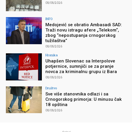
08/08/2026
INFO
Medojević se obratio Ambasadi SAD:
Traži novu istragu afere „Telekom“,
zbog “nepostupanja crnogorskog
tužilaštva”
08/08/2026
Hronika
Uhapšen Slovenac sa Interpolove
potjernice, sumnjiči se za pranje
novca za kriminalnu grupu iz Bara
08/08/2026
Društvo
Sve više stanovnika odlazi i sa
Crnogorskog primorja: U minusu čak
18 opština
08/08/2026