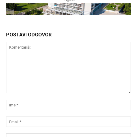
- Oglasi-
POSTAVI ODGOVOR
Komentariši:
Im
Em
We