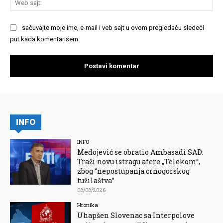
saj
sačuvajte moje ime, e-mail i veb sajt u ovom pregledaču sledeći
put kada komentarišem.
INFO
INFO
Medojević se obratio Ambasadi SAD:
Traži novu istragu afere „Telekom“,
zbog “nepostupanja crnogorskog
tužilaštva”
08/08/2026
Hronika
Uhapšen Slovenac sa Interpolove