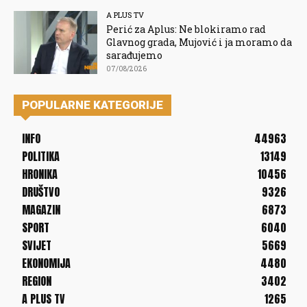
A PLUS TV
Perić za Aplus: Ne blokiramo rad
Glavnog grada, Mujović i ja moramo da
sarađujemo
07/08/2026
POPULARNE KATEGORIJE
INFO
44963
POLITIKA
13149
HRONIKA
10456
DRUŠTVO
9326
MAGAZIN
6873
SPORT
6040
SVIJET
5669
EKONOMIJA
4480
REGION
3402
A PLUS TV
1265