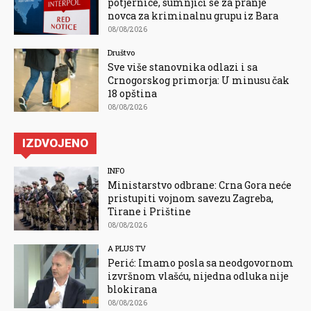
potjernice, sumnjiči se za pranje
novca za kriminalnu grupu iz Bara
08/08/2026
Društvo
Sve više stanovnika odlazi i sa
Crnogorskog primorja: U minusu čak
18 opština
08/08/2026
IZDVOJENO
INFO
Ministarstvo odbrane: Crna Gora neće
pristupiti vojnom savezu Zagreba,
Tirane i Prištine
08/08/2026
A PLUS TV
Perić: Imamo posla sa neodgovornom
izvršnom vlašću, nijedna odluka nije
blokirana
08/08/2026