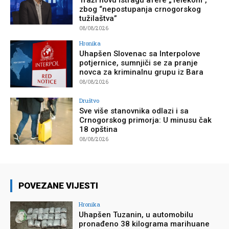
Traži novu istragu afere „Telekom“,
zbog “nepostupanja crnogorskog
tužilaštva”
08/08/2026
Hronika
Uhapšen Slovenac sa Interpolove
potjernice, sumnjiči se za pranje
novca za kriminalnu grupu iz Bara
08/08/2026
Društvo
Sve više stanovnika odlazi i sa
Crnogorskog primorja: U minusu čak
18 opština
08/08/2026
POVEZANE VIJESTI
Hronika
Uhapšen Tuzanin, u automobilu
pronađeno 38 kilograma marihuane