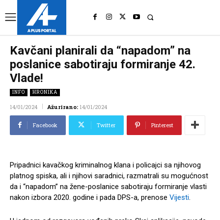
UK
LONDON NEWS
Kavčani planirali da “napadom” na
poslanice sabotiraju formiranje 42.
Vlade!
INFO
HRONIKA
14/01/2024
Ažurirano:
14/01/2024
Facebook
Twitter
Pinterest
Pripadnici kavačkog kriminalnog klana i policajci sa njihovog
platnog spiska, ali i njihovi saradnici, razmatrali su mogućnost
da i “napadom” na žene-poslanice sabotiraju formiranje vlasti
nakon izbora 2020. godine i pada DPS-a, prenose
Vijesti
.