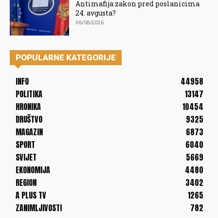
Antimafija zakon pred poslanicima
24. avgusta?
06/08/2026
POPULARNE KATEGORIJE
INFO
44958
POLITIKA
13147
HRONIKA
10454
DRUŠTVO
9325
MAGAZIN
6873
SPORT
6040
SVIJET
5669
EKONOMIJA
4480
REGION
3402
A PLUS TV
1265
ZANIMLJIVOSTI
782