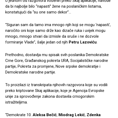
U jednom od razgovora vođenih preko Skaj aplikacije, navode
da bi najbolje bilo “napasti” žene na poslaničkim listama,
konstatujući da “su one samo dekor”…
“Siguran sam da tamo ima mnogo njih koji se mogu ‘napasti’,
naročito oni koje samo drže kao dizače ruka i uvijek mogu
mnogo, mnogo stvari da izmisle da sruše i ne dozvole
formiranje Vlade”, šalje jedan od njih
Petru Lazoviću
.
Prethodno, dostavlja mu spisak svih poslanika Demokratske
Crne Gore, Građanskog pokreta URA, Socijalističke narodne
partije, Pokreta za promjene, Nove srpske demokratije i
Demokratske narodne partije.
To proizilazi iz transkripata njihovih razgovora koje su vodili
preko kriptovane Skaj aplikacije, koje je Agencija Evropske
unije za sprovođenje zakona dostavila crnogorskim
istražiteljima.
“Demokrate 10.
Aleksa Bečić
,
Miodrag Lekić
,
Zdenka