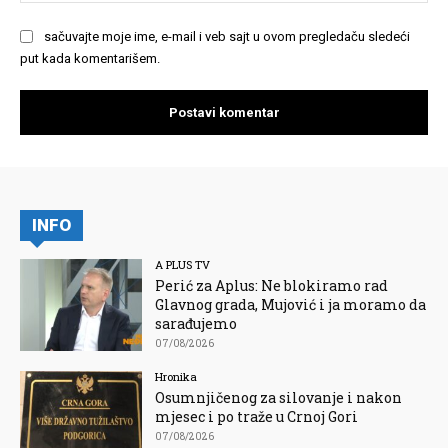
sačuvajte moje ime, e-mail i veb sajt u ovom pregledaču sledeći
put kada komentarišem.
INFO
A PLUS TV
Perić za Aplus: Ne blokiramo rad
Glavnog grada, Mujović i ja moramo da
sarađujemo
07/08/2026
Hronika
Osumnjičenog za silovanje i nakon
mjesec i po traže u Crnoj Gori
07/08/2026