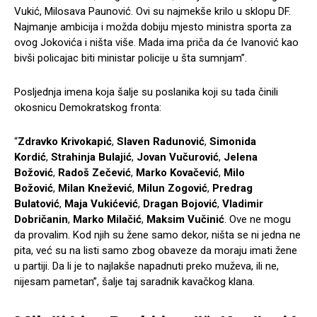
Vukić, Milosava Paunović. Ovi su najmekše krilo u sklopu DF.
Najmanje ambicija i možda dobiju mjesto ministra sporta za
ovog Jokovića i ništa više. Mada ima priča da će Ivanović kao
bivši policajac biti ministar policije u šta sumnjam”.
Posljednja imena koja šalje su poslanika koji su tada činili
okosnicu Demokratskog fronta:
“
Zdravko Krivokapić
,
Slaven Radunović
,
Simonida
Kordić
,
Strahinja Bulajić
,
Jovan Vučurović
,
Jelena
Božović
,
Radoš Zečević
,
Marko Kovačević
,
Milo
Božović
,
Milan Knežević
,
Milun Zogović
,
Predrag
Bulatović
,
Maja Vukićević
,
Dragan Bojović
,
Vladimir
Dobričanin
,
Marko Milačić
,
Maksim Vučinić
. Ove ne mogu
da provalim. Kod njih su žene samo dekor, ništa se ni jedna ne
pita, već su na listi samo zbog obaveze da moraju imati žene
u partiji. Da li je to najlakše napadnuti preko muževa, ili ne,
nijesam pametan”, šalje taj saradnik kavačkog klana.