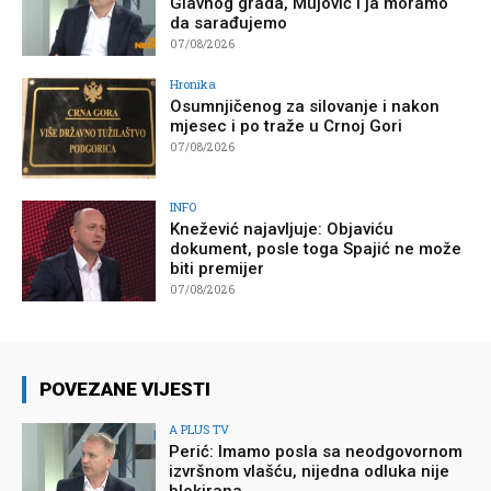
Glavnog grada, Mujović i ja moramo
da sarađujemo
07/08/2026
Hronika
Osumnjičenog za silovanje i nakon
mjesec i po traže u Crnoj Gori
07/08/2026
INFO
Knežević najavljuje: Objaviću
dokument, posle toga Spajić ne može
biti premijer
07/08/2026
POVEZANE VIJESTI
A PLUS TV
Perić: Imamo posla sa neodgovornom
izvršnom vlašću, nijedna odluka nije
blokirana