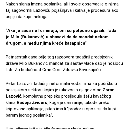
Nakon slanja imena poslanika, ali i svoje opservacije o njima,
taj sagovornik Lazoviću pojašnjava i kakva je procedura ako
uspiju da kupe nekoga.
“
Ako je sada ne formiraju, oni su potpuno ugasili. Tada
je Milo (Đukanović) u obavezi da da mandat nekom
drugom, a među njima kreće kasapnica
”.
Petnaestak dana prije tog razgovora tadašnji predsjednik
države Milo Đukanović mandat za sastav vlade dao je nosiocu
liste Za budućnost Crne Gore Zdravku Krivokapiću.
Petar Lazović, tadašnji neformalni vođa Tima za podršku u
policijskom sektoru kojim je rukovodio njegov otac
Zoran
Lazović
, kompletnu prepisku prosljeđuje šefu kavačkog
klana
Radoju Zviceru
, koga je dan ranije, takođe preko
kriptovane aplikacije, pitao ima li “prodor u opoziciji da kupi
barem jednog poslanika”.
U to vrijeme još nije bila formirana vlada, nakon