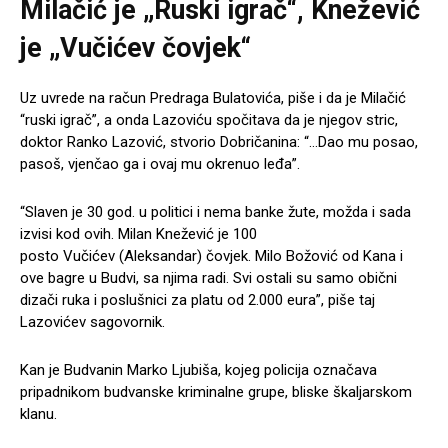
Milačić je „Ruski igrač“, Knežević
je „Vučićev čovjek“
Uz uvrede na račun Predraga Bulatovića, piše i da je Milačić
“ruski igrač”, a onda Lazoviću spočitava da je njegov stric,
doktor Ranko Lazović, stvorio Dobričanina: “…Dao mu posao,
pasoš, vjenčao ga i ovaj mu okrenuo leđa”.
“Slaven je 30 god. u politici i nema banke žute, možda i sada
izvisi kod ovih. Milan Knežević je 100
posto Vučićev (Aleksandar) čovjek. Milo Božović od Kana i
ove bagre u Budvi, sa njima radi. Svi ostali su samo obični
dizači ruka i poslušnici za platu od 2.000 eura”, piše taj
Lazovićev sagovornik.
Kan je Budvanin Marko Ljubiša, kojeg policija označava
pripadnikom budvanske kriminalne grupe, bliske škaljarskom
klanu.