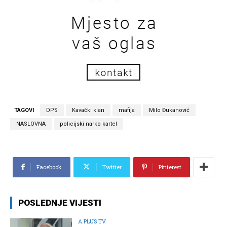
TAGOVI
DPS
Kavački klan
mafija
Milo Đukanović
NASLOVNA
policijski narko kartel
Facebook
Twitter
Pinterest
POSLEDNJE VIJESTI
A PLUS TV