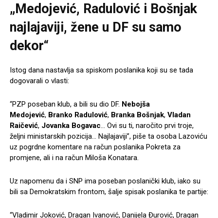
„Medojević, Radulović i Bošnjak
najlajaviji, žene u DF su samo
dekor“
Istog dana nastavlja sa spiskom poslanika koji su se tada
dogovarali o vlasti:
“PZP poseban klub, a bili su dio DF.
Nebojša
Medojević
,
Branko Radulović
,
Branka Bošnjak
,
Vladan
Raičević
,
Jovanka Bo
gavac
… Ovi su ti, naročito prvi troje,
željni ministarskih pozicija… Najlajaviji”, piše ta osoba Lazoviću
uz pogrdne komentare na račun poslanika Pokreta za
promjene, ali i na račun Miloša Konatara.
Uz napomenu da i SNP ima poseban poslanički klub, iako su
bili sa Demokratskim frontom, šalje spisak poslanika te partije:
“Vladimir Joković, Dragan Ivanović, Danijela Đurović, Dragan