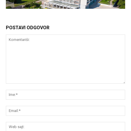
POSTAVI ODGOVOR
Komentariši:
Im
Em
We
saj