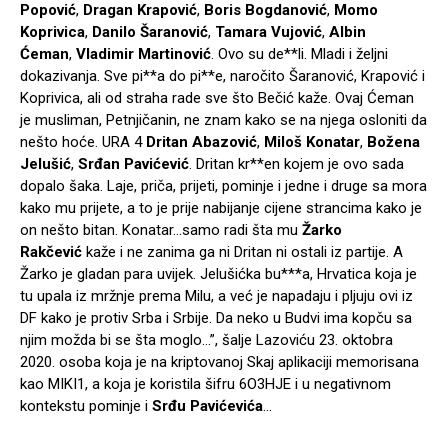
Popović
,
Dragan Krapović
,
Boris Bogdanović
,
Momo
Koprivica
,
Danilo Šaranović
,
Tamara Vujović
,
Albin
Ćeman
,
Vladimir Martinović
. Ovo su de**li. Mladi i željni
dokazivanja. Sve pi**a do pi**e, naročito Šaranović, Krapović i
Koprivica, ali od straha rade sve što Bečić kaže. Ovaj Ćeman
je musliman, Petnjičanin, ne znam kako se na njega osloniti da
nešto hoće. URA 4
Dritan Abazović
,
Miloš Konatar
,
Božena
Jelušić
,
Srđan Pavićević
. Dritan kr**en kojem je ovo sada
dopalo šaka. Laje, priča, prijeti, pominje i jedne i druge sa mora
kako mu prijete, a to je prije nabijanje cijene strancima kako je
on nešto bitan. Konatar…samo radi šta mu
Žarko
Rakčević
kaže i ne zanima ga ni Dritan ni ostali iz partije. A
Žarko je gladan para uvijek. Jelušićka bu***a, Hrvatica koja je
tu upala iz mržnje prema Milu, a već je napadaju i pljuju ovi iz
DF kako je protiv Srba i Srbije. Da neko u Budvi ima kopču sa
njim možda bi se šta moglo…”, šalje Lazoviću 23. oktobra
2020. osoba koja je na kriptovanoj Skaj aplikaciji memorisana
kao MIKI1, a koja je koristila šifru 6O3HJE i u negativnom
kontekstu pominje i
Srđu Pavićevića
…