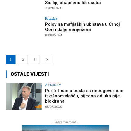
Siciliji, uhapšeno 55 osoba
12/03/2024
Hronika
Polovina mafijaških ubistava u Crnoj
Gori i dalje neriješena
09/03/2024
1
2
3
OSTALE VIJESTI
A PLUS TV
Perić: Imamo posla sa neodgovornom
izvršnom vlašću, nijedna odluka nije
blokirana
08/08/2026
- Advertisement -