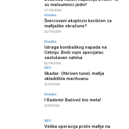
su maloumnici jedni!
07/09/2024
Hronika
Švercovani eksploziv korišćen za
mafijaške obračune?
22/06/2024
Hronika
Istraga bombaškog napada na
Cetinju: Bivši vojni specijalac
saslušavan satima
22/06/2024
INFO
Skadar: Otkriven tunel, mafija
skladištila marihuanu
12/05/2024
Hronika
I Radomir Baćović bio meta!
11/05/2024
INFO
Velika operacija protiv mafije na