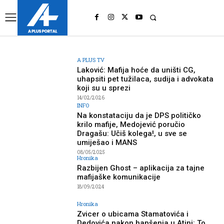
UK
LONDON NEWS
A PLUS TV
Laković: Mafija hoće da uništi CG,
uhapsiti pet tužilaca, sudija i advokata
koji su u sprezi
14/02/2026
INFO
Na konstataciju da je DPS političko
krilo mafije, Medojević poručio
Dragašu: Učiš kolega!, u sve se
umiješao i MANS
08/05/2025
Hronika
Razbijen Ghost – aplikacija za tajne
mafijaške komunikacije
18/09/2024
Hronika
Zvicer o ubicama Stamatovića i
Dedovića nakon hapšenja u Atini: To