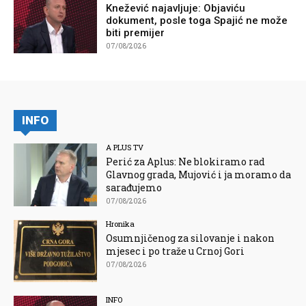
Knežević najavljuje: Objaviću
dokument, posle toga Spajić ne može
biti premijer
07/08/2026
INFO
A PLUS TV
Perić za Aplus: Ne blokiramo rad
Glavnog grada, Mujović i ja moramo da
sarađujemo
07/08/2026
Hronika
Osumnjičenog za silovanje i nakon
mjesec i po traže u Crnoj Gori
07/08/2026
INFO