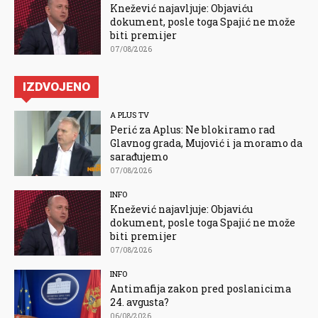
Knežević najavljuje: Objaviću
dokument, posle toga Spajić ne može
biti premijer
07/08/2026
IZDVOJENO
A PLUS TV
Perić za Aplus: Ne blokiramo rad
Glavnog grada, Mujović i ja moramo da
sarađujemo
07/08/2026
INFO
Knežević najavljuje: Objaviću
dokument, posle toga Spajić ne može
biti premijer
07/08/2026
INFO
Antimafija zakon pred poslanicima
24. avgusta?
06/08/2026