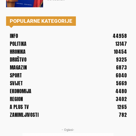
POPULARNE KATEGORIJE
INFO
44958
POLITIKA
13147
HRONIKA
10454
DRUŠTVO
9325
MAGAZIN
6873
SPORT
6040
SVIJET
5669
EKONOMIJA
4480
REGION
3402
A PLUS TV
1265
ZANIMLJIVOSTI
782
- Oglasi-