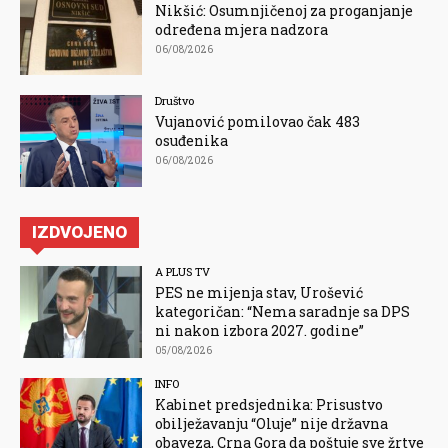
Nikšić: Osumnjičenoj za proganjanje
određena mjera nadzora
06/08/2026
Društvo
Vujanović pomilovao čak 483
osuđenika
06/08/2026
IZDVOJENO
A PLUS TV
PES ne mijenja stav, Urošević
kategoričan: “Nema saradnje sa DPS
ni nakon izbora 2027. godine”
05/08/2026
INFO
Kabinet predsjednika: Prisustvo
obilježavanju “Oluje” nije državna
obaveza, Crna Gora da poštuje sve žrtve