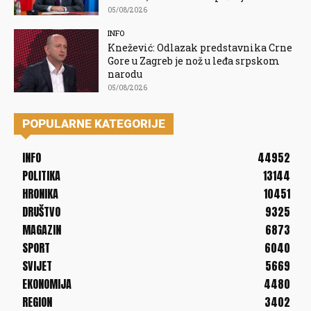
05/08/2026
INFO
Knežević: Odlazak predstavnika Crne
Gore u Zagreb je nož u leđa srpskom
narodu
05/08/2026
POPULARNE KATEGORIJE
INFO
44952
POLITIKA
13144
HRONIKA
10451
DRUŠTVO
9325
MAGAZIN
6873
SPORT
6040
SVIJET
5669
EKONOMIJA
4480
REGION
3402