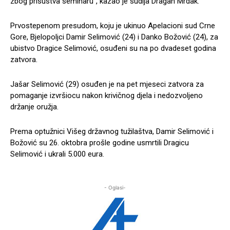
zbog prisustva seminaru”, kazao je sudija Dragan Mrdak.
Prvostepenom presudom, koju je ukinuo Apelacioni sud Crne
Gore, Bjelopoljci Damir Selimović (24) i Danko Božović (24), za
ubistvo Dragice Selimović, osuđeni su na po dvadeset godina
zatvora.
Jašar Selimović (29) osuđen je na pet mjeseci zatvora za
pomaganje izvršiocu nakon krivičnog djela i nedozvoljeno
držanje oružja.
Prema optužnici Višeg državnog tužilaštva, Damir Selimović i
Božović su 26. oktobra prošle godine usmrtili Dragicu
Selimović i ukrali 5.000 eura.
- Oglasi-