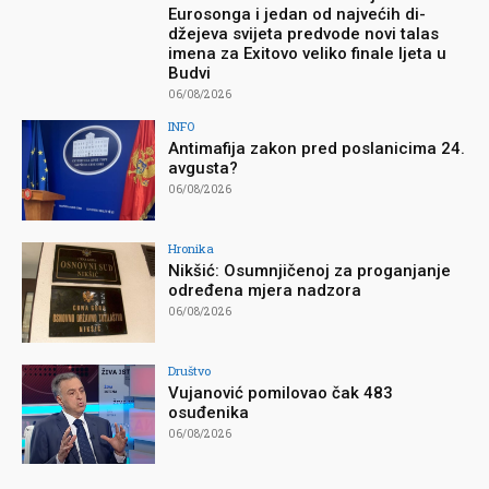
Eurosonga i jedan od najvećih di-
džejeva svijeta predvode novi talas
imena za Exitovo veliko finale ljeta u
Budvi
06/08/2026
INFO
Antimafija zakon pred poslanicima 24.
avgusta?
06/08/2026
Hronika
Nikšić: Osumnjičenoj za proganjanje
određena mjera nadzora
06/08/2026
Društvo
Vujanović pomilovao čak 483
osuđenika
06/08/2026