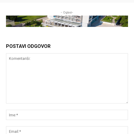
- Oglasi-
POSTAVI ODGOVOR
Komentariši:
Im
Em