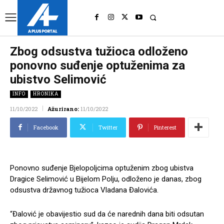
UK
LONDON NEWS
Zbog odsustva tužioca odloženo
ponovno suđenje optuženima za
ubistvo Selimović
INFO
HRONIKA
11/10/2022
Ažurirano:
11/10/2022
Facebook
Twitter
Pinterest
Ponovno suđenje Bjelopoljcima optuženim zbog ubistva
Dragice Selimović u Bijelom Polju, odloženo je danas, zbog
odsustva državnog tužioca Vladana Đalovića.
“Đalović je obavijestio sud da će narednih dana biti odsutan