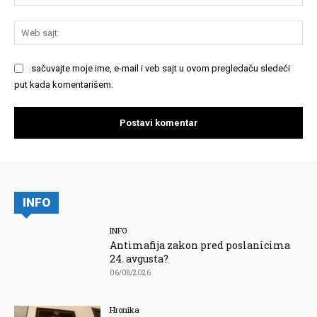
We
saj
sačuvajte moje ime, e-mail i veb sajt u ovom pregledaču sledeći
put kada komentarišem.
INFO
INFO
Antimafija zakon pred poslanicima
24. avgusta?
06/08/2026
Hronika