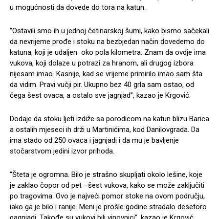
u mogućnosti da dovede do tora na katun.
“Ostavili smo ih u jednoj četinarskoj šumi, kako bismo sačekali
da nevrijeme prođe i stoku na bezbjedan način dovedemo do
katuna, koji je udaljen oko pola kilometra. Znam da ovdje ima
vukova, koji dolaze u potrazi za hranom, ali drugog izbora
nijesam imao. Kasnije, kad se vrijeme primirilo imao sam šta
da vidim. Pravi vučji pir. Ukupno bez 40 grla sam ostao, od
čega šest ovaca, a ostalo sve jagnjad”, kazao je Krgović.
Dodaje da stoku ljeti izdiže sa porodicom na katun blizu Barica
a ostalih mjeseci ih drži u Martinićima, kod Danilovgrada. Da
ima stado od 250 ovaca i jagnjadi i da mu je bavljenje
stočarstvom jedini izvor prihoda.
“Šteta je ogromna. Bilo je strašno skupljati okolo lešine, koje
je zaklao čopor od pet –šest vukova, kako se može zaključiti
po tragovima. Ovo je najveći pomor stoke na ovom području,
iako ga je bilo i ranije. Meni je prošle godine stradalo desetoro
gagnjadi. Takođe su vukovi bili vinovnici”, kazao je Krgović,