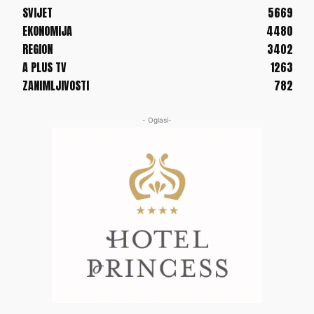
SVIJET
5669
EKONOMIJA
4480
REGION
3402
A PLUS TV
1263
ZANIMLJIVOSTI
782
- Oglasi-