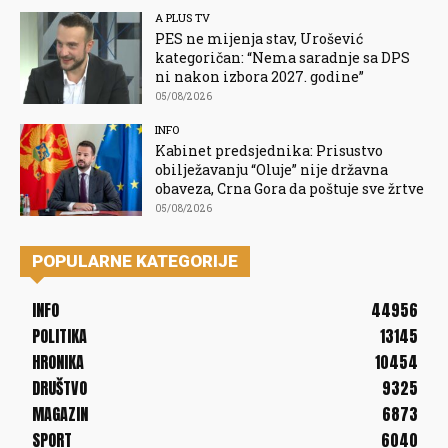
A PLUS TV
PES ne mijenja stav, Urošević
kategoričan: “Nema saradnje sa DPS
ni nakon izbora 2027. godine”
05/08/2026
INFO
Kabinet predsjednika: Prisustvo
obilježavanju “Oluje” nije državna
obaveza, Crna Gora da poštuje sve žrtve
05/08/2026
POPULARNE KATEGORIJE
INFO
44956
POLITIKA
13145
HRONIKA
10454
DRUŠTVO
9325
MAGAZIN
6873
SPORT
6040