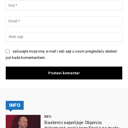
Im
Em
We
saj
sačuvajte moje ime, e-mail i veb sajt u ovom pregledaču sledeći
put kada komentarišem.
INFO
INFO
Knežević najavljuje: Objaviću
dokument, posle toga Spajić ne može