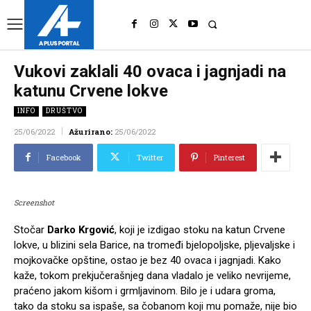
UK
LONDON NEWS
Vukovi zaklali 40 ovaca i jagnjadi na
katunu Crvene lokve
INFO
DRUŠTVO
25/06/2022
Ažurirano:
25/06/2022
Facebook
Twitter
Pinterest
Screenshot
Stočar
Darko Krgović
, koji je izdigao stoku na katun Crvene
lokve, u blizini sela Barice, na tromeđi bjelopoljske, pljevaljske i
mojkovačke opštine, ostao je bez 40 ovaca i jagnjadi. Kako
kaže, tokom prekjučerašnjeg dana vladalo je veliko nevrijeme,
praćeno jakom kišom i grmljavinom. Bilo je i udara groma,
tako da stoku sa ispaše, sa čobanom koji mu pomaže, nije bio