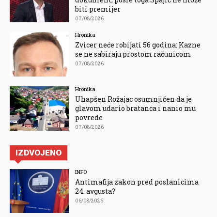
biti premijer
07/08/2026
Hronika
Zvicer neće robijati 56 godina: Kazne
se ne sabiraju prostom računicom
07/08/2026
Hronika
Uhapšen Rožajac osumnjičen da je
glavom udario bratanca i nanio mu
povrede
07/08/2026
IZDVOJENO
INFO
Antimafija zakon pred poslanicima
24. avgusta?
06/08/2026