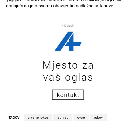
dodajući da je o svemu obavijestio nadležne ustanove.
- Oglasi-
TAGOVI
crvene lokve
jagnjad
ovce
vukovi