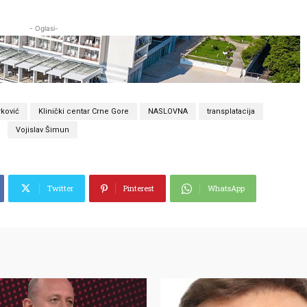
- Oglasi-
rković
Klinički centar Crne Gore
NASLOVNA
transplatacija
Vojislav Šimun
Twitter
Pinterest
WhatsApp