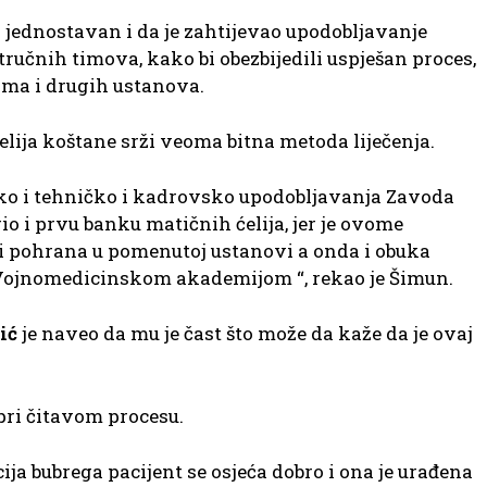
 jednostavan i da je zahtijevao upodobljavanje
tručnih timova, kako bi obezbijedili uspješan proces,
rma i drugih ustanova.
ćelija koštane srži veoma bitna metoda liječenja.
ško i tehničko i kadrovsko upodobljavanja Zavoda
rio i prvu banku matičnih ćelija, jer je ovome
 i pohrana u pomenutoj ustanovi a onda i obuka
Vojnomedicinskom akademijom “, rekao je Šimun.
ić
je naveo da mu je čast što može da kaže da je ovaj
pri čitavom procesu.
ija bubrega pacijent se osjeća dobro i ona je urađena