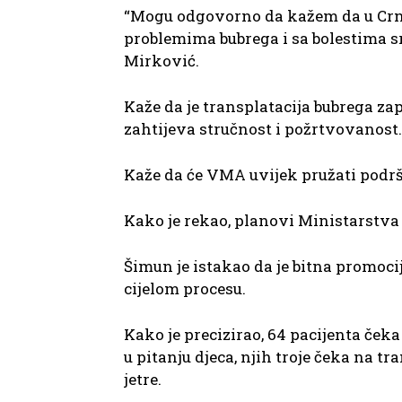
“Mogu odgovorno da kažem da u Crnoj 
problemima bubrega i sa bolestima sr
Mirković.
Kaže da je transplatacija bubrega z
zahtijeva stručnost i požrtvovanost.
Kaže da će VMA uvijek pružati podr
Kako je rekao, planovi Ministarstva 
Šimun je istakao da je bitna promoci
cijelom procesu.
Kako je precizirao, 64 pacijenta čeka 
u pitanju djeca, njih troje čeka na tr
jetre.