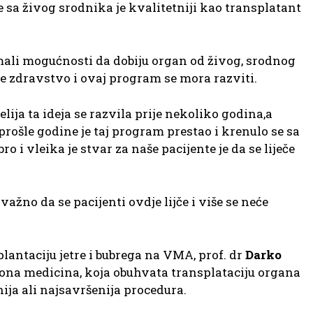
e sa živog srodnika je kvalitetniji kao transplatant
imali mogućnosti da dobiju organ od živog, srodnog
e zdravstvo i ovaj program se mora razviti.
elija ta ideja se razvila prije nekoliko godina,a
prošle godine je taj program prestao i krenulo se sa
o i vleika je stvar za naše pacijente je da se liječe
 važno da se pacijenti ovdje lijče i više se neće
antaciju jetre i bubrega na VMA, prof. dr
Darko
iona medicina, koja obuhvata transplataciju organa
evnija ali najsavršenija procedura.