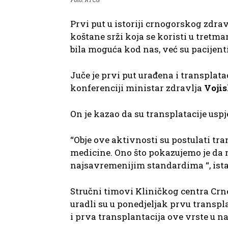
Prvi put u istoriji crnogorskog zdra
koštane srži koja se koristi u tretma
bila moguća kod nas, već su pacijenti
Juče je prvi put urađena i transplata
konferenciji ministar zdravlja
Voji
On je kazao da su transplatacije uspj
“Obje ove aktivnosti su postulati t
medicine. Ono što pokazujemo je da
najsavremenijim standardima “, ista
Stručni timovi Kliničkog centra Crne
uradli su u ponedjeljak prvu transpl
i prva transplantacija ove vrste u na