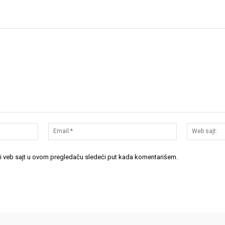
Ime:*
Email:*
 i veb sajt u ovom pregledaču sledeći put kada komentarišem.