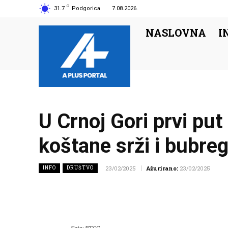
C
31.7
Podgorica
7.08.2026.
NASLOVNA
I
U Crnoj Gori prvi put
koštane srži i bubre
INFO
DRUŠTVO
23/02/2025
Ažurirano:
23/02/2025
Foto: RTCG