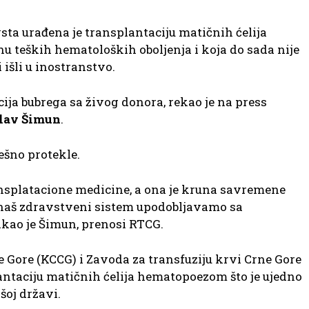
vsta urađena je transplantaciju matičnih ćelija
nu teških hematoloških oboljenja i koja do sada nije
 išli u inostranstvo.
cija bubrega sa živog donora, rekao je na press
slav Šimun
.
ešno protekle.
ransplatacione medicine, a ona je kruna savremene
 naš zdravstveni sistem upodobljavamo sa
kao je Šimun, prenosi RTCG.
 Gore (KCCG) i Zavoda za transfuziju krvi Crne Gore
antaciju matičnih ćelija hematopoezom što je ujedno
šoj državi.