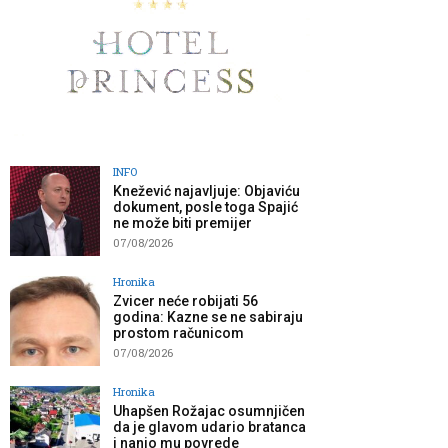
INFO
Knežević najavljuje: Objaviću
dokument, posle toga Spajić
ne može biti premijer
07/08/2026
Hronika
Zvicer neće robijati 56
godina: Kazne se ne sabiraju
prostom računicom
07/08/2026
Hronika
Uhapšen Rožajac osumnjičen
da je glavom udario bratanca
i nanio mu povrede