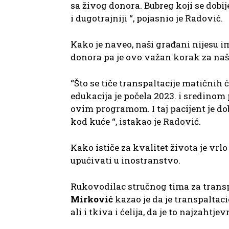
sa živog donora. Bubreg koji se dobij
i dugotrajniji “, pojasnio je Radović.
Kako je naveo, naši građani nijesu 
donora pa je ovo važan korak za naš
“Što se tiče transpaltacije matičnih ć
edukacija je počela 2023. i sredinom 
ovim programom. I taj pacijent je dobr
kod kuće “, istakao je Radović.
Kako ističe za kvalitet života je vrlo
upućivati u inostranstvo.
Rukovodilac stručnog tima za transpl
Mirković
kazao je da je transpaltac
ali i tkiva i ćelija, da je to najzahtj