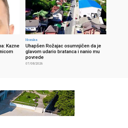
Hronika
na: Kazne
Uhapšen Rožajac osumnjičen da je
unicom
glavom udario bratanca i nanio mu
povrede
07/08/2026