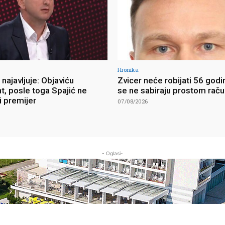
Hronika
najavljuje: Objaviću
Zvicer neće robijati 56 godi
, posle toga Spajić ne
se ne sabiraju prostom rač
i premijer
07/08/2026
- Oglasi-