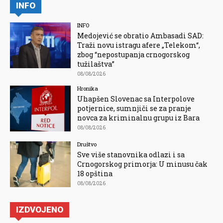
INFO
INFO
Medojević se obratio Ambasadi SAD:
Traži novu istragu afere „Telekom“,
zbog “nepostupanja crnogorskog
tužilaštva”
08/08/2026
Hronika
Uhapšen Slovenac sa Interpolove
potjernice, sumnjiči se za pranje
novca za kriminalnu grupu iz Bara
08/08/2026
Društvo
Sve više stanovnika odlazi i sa
Crnogorskog primorja: U minusu čak
18 opština
08/08/2026
IZDVOJENO