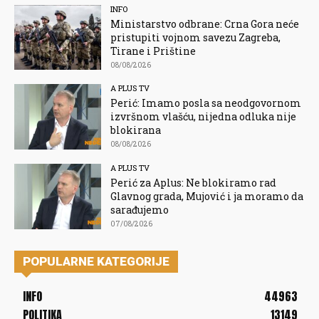
INFO
Ministarstvo odbrane: Crna Gora neće
pristupiti vojnom savezu Zagreba,
Tirane i Prištine
08/08/2026
A PLUS TV
Perić: Imamo posla sa neodgovornom
izvršnom vlašću, nijedna odluka nije
blokirana
08/08/2026
A PLUS TV
Perić za Aplus: Ne blokiramo rad
Glavnog grada, Mujović i ja moramo da
sarađujemo
07/08/2026
POPULARNE KATEGORIJE
INFO
44963
POLITIKA
13149