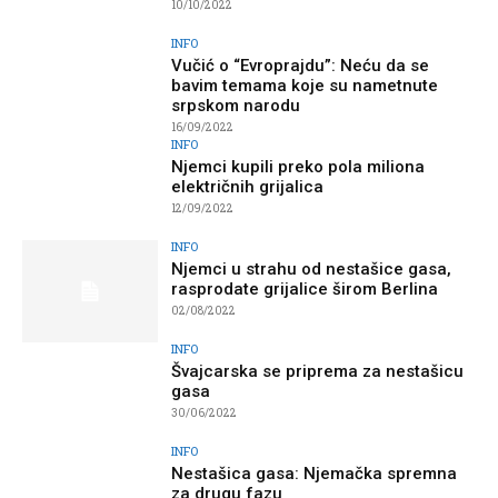
10/10/2022
INFO
Vučić o “Evroprajdu”: Neću da se
bavim temama koje su nametnute
srpskom narodu
16/09/2022
INFO
Njemci kupili preko pola miliona
električnih grijalica
12/09/2022
INFO
Njemci u strahu od nestašice gasa,
rasprodate grijalice širom Berlina
02/08/2022
INFO
Švajcarska se priprema za nestašicu
gasa
30/06/2022
INFO
Nestašica gasa: Njemačka spremna
za drugu fazu