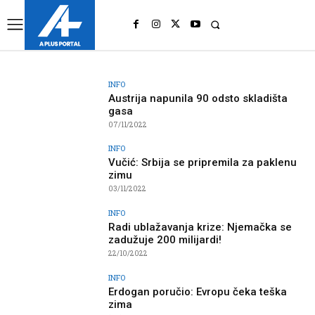
UK
LONDON NEWS
INFO
Austrija napunila 90 odsto skladišta
gasa
07/11/2022
INFO
Vučić: Srbija se pripremila za paklenu
zimu
03/11/2022
INFO
Radi ublažavanja krize: Njemačka se
zadužuje 200 milijardi!
22/10/2022
INFO
Erdogan poručio: Evropu čeka teška
zima