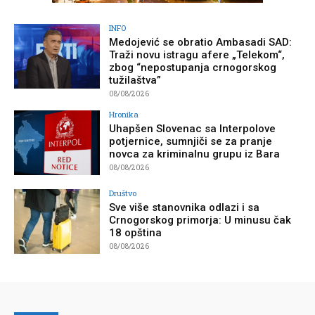
INFO
Medojević se obratio Ambasadi SAD:
Traži novu istragu afere „Telekom“,
zbog “nepostupanja crnogorskog
tužilaštva”
08/08/2026
Hronika
Uhapšen Slovenac sa Interpolove
potjernice, sumnjiči se za pranje
novca za kriminalnu grupu iz Bara
08/08/2026
Društvo
Sve više stanovnika odlazi i sa
Crnogorskog primorja: U minusu čak
18 opština
08/08/2026