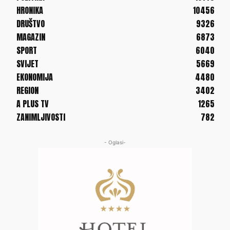
HRONIKA
10456
DRUŠTVO
9326
MAGAZIN
6873
SPORT
6040
SVIJET
5669
EKONOMIJA
4480
REGION
3402
A PLUS TV
1265
ZANIMLJIVOSTI
782
- Oglasi-