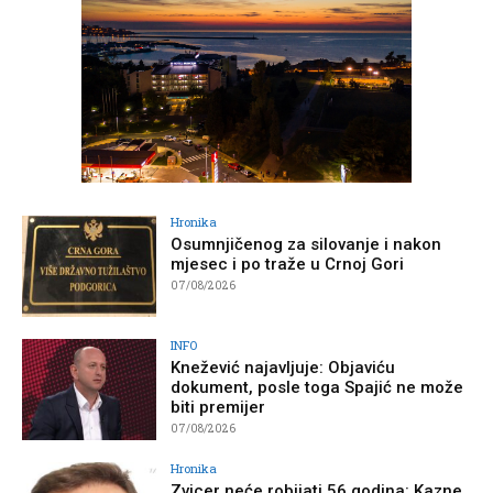
Hronika
Osumnjičenog za silovanje i nakon
mjesec i po traže u Crnoj Gori
07/08/2026
INFO
Knežević najavljuje: Objaviću
dokument, posle toga Spajić ne može
biti premijer
07/08/2026
Hronika
Zvicer neće robijati 56 godina: Kazne