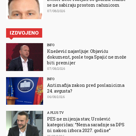
se ne sabiraju prostom računicom
07/08/2026
IZDVOJENO
INFO
Knežević najavljuje: Objaviću
dokument, posle toga Spajić ne može
biti premijer
07/08/2026
INFO
Antimafija zakon pred poslanicima
24. avgusta?
06/08/2026
A PLUS TV
PES ne mijenja stav, Urošević
kategoričan: “Nema saradnje sa DPS
ni nakon izbora 2027. godine”