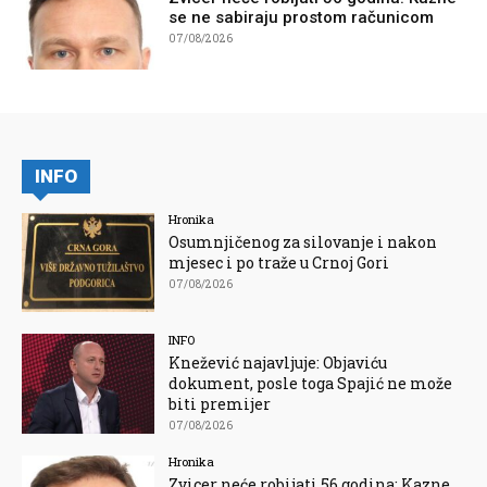
se ne sabiraju prostom računicom
07/08/2026
INFO
Hronika
Osumnjičenog za silovanje i nakon
mjesec i po traže u Crnoj Gori
07/08/2026
INFO
Knežević najavljuje: Objaviću
dokument, posle toga Spajić ne može
biti premijer
07/08/2026
Hronika
Zvicer neće robijati 56 godina: Kazne