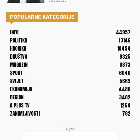
05/08/2026
POPULARNE KATEGORIJE
INFO
44957
POLITIKA
13146
HRONIKA
10454
DRUŠTVO
9325
MAGAZIN
6873
SPORT
6040
SVIJET
5669
EKONOMIJA
4480
REGION
3402
A PLUS TV
1264
ZANIMLJIVOSTI
782
- Oglasi-