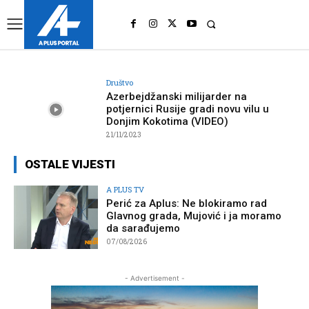
UK
LONDON NEWS
Društvo
Azerbejdžanski milijarder na
potjernici Rusije gradi novu vilu u
Donjim Kokotima (VIDEO)
21/11/2023
OSTALE VIJESTI
A PLUS TV
Perić za Aplus: Ne blokiramo rad
Glavnog grada, Mujović i ja moramo
da sarađujemo
07/08/2026
- Advertisement -