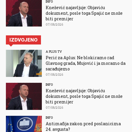
INFO
Knežević najavljuje: Objaviću
dokument, posle toga Spajić ne može
biti premijer
07/08/2026
IZDVOJENO
A PLUS TV
Perić za Aplus: Ne blokiramo rad
Glavnog grada, Mujović i ja moramo da
sarađujemo
07/08/2026
INFO
Knežević najavljuje: Objaviću
dokument, posle toga Spajić ne može
biti premijer
07/08/2026
INFO
Antimafija zakon pred poslanicima
24. avgusta?