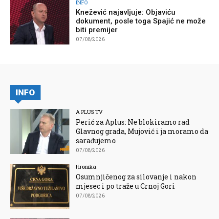
INFO
Knežević najavljuje: Objaviću
dokument, posle toga Spajić ne može
biti premijer
07/08/2026
INFO
A PLUS TV
Perić za Aplus: Ne blokiramo rad
Glavnog grada, Mujović i ja moramo da
sarađujemo
07/08/2026
Hronika
Osumnjičenog za silovanje i nakon
mjesec i po traže u Crnoj Gori
07/08/2026