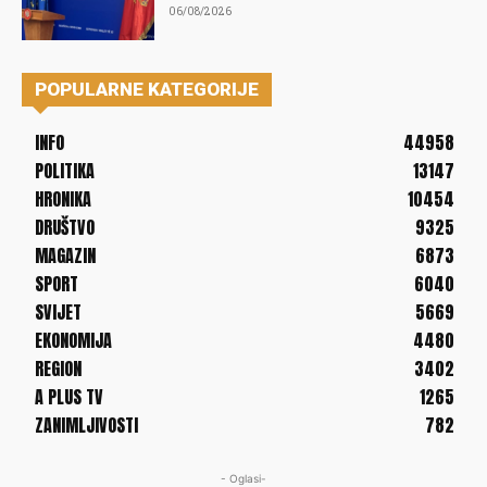
06/08/2026
POPULARNE KATEGORIJE
INFO
44958
POLITIKA
13147
HRONIKA
10454
DRUŠTVO
9325
MAGAZIN
6873
SPORT
6040
SVIJET
5669
EKONOMIJA
4480
REGION
3402
A PLUS TV
1265
ZANIMLJIVOSTI
782
- Oglasi-