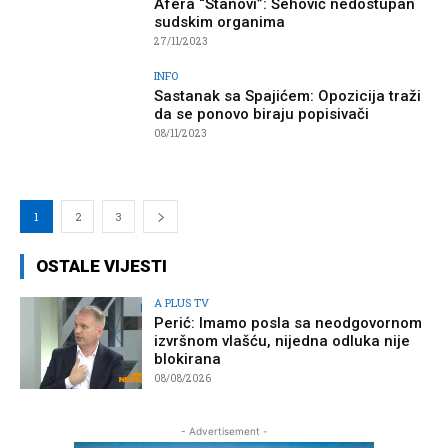
Afera “Stanovi”: Šehović nedostupan
sudskim organima
27/11/2023
INFO
Sastanak sa Spajićem: Opozicija traži
da se ponovo biraju popisivači
08/11/2023
1
2
3
OSTALE VIJESTI
A PLUS TV
Perić: Imamo posla sa neodgovornom
izvršnom vlašću, nijedna odluka nije
blokirana
08/08/2026
- Advertisement -