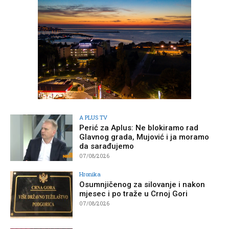
A PLUS TV
Perić za Aplus: Ne blokiramo rad
Glavnog grada, Mujović i ja moramo
da sarađujemo
07/08/2026
Hronika
Osumnjičenog za silovanje i nakon
mjesec i po traže u Crnoj Gori
07/08/2026