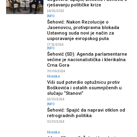
rješavanju političke krize
24/02/2025
INFO
Šehović: Nakon Rezolucije o
Jasenovcu, protivpravna blokada
Ustavnog suda novi je način za
usporavanje evropskog puta
17/12/2024
INFO
Šehović (SD): Agenda parlamentarne
većine je nacionalistička i klerikalna
Crna Gora
30/06/2024
Hronika
Viši sud potvrdio optužnicu protiv
Boškovića i ostalih osumnjičenih u
slučaju “Stanovi”
25/03/2024
INFO
Šehović: Spajić da napravi otklon od
retrogradnih politika
01/03/2024
Hronika