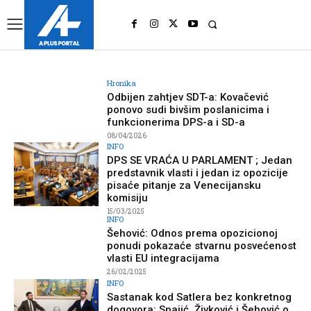
UK
LONDON NEWS
Hronika
Odbijen zahtjev SDT-a: Kovačević
ponovo sudi bivšim poslanicima i
funkcionerima DPS-a i SD-a
08/04/2026
INFO
DPS SE VRAĆA U PARLAMENT ; Jedan
predstavnik vlasti i jedan iz opozicije
pisaće pitanje za Venecijansku
komisiju
15/03/2025
INFO
Šehović: Odnos prema opozicionoj
ponudi pokazaće stvarnu posvećenost
vlasti EU integracijama
26/02/2025
INFO
Sastanak kod Satlera bez konkretnog
dogovora: Spajić, Živković i Šehović o