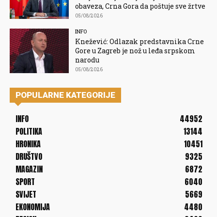
obaveza, Crna Gora da poštuje sve žrtve
05/08/2026
INFO
Knežević: Odlazak predstavnika Crne
Gore u Zagreb je nož u leđa srpskom
narodu
05/08/2026
POPULARNE KATEGORIJE
INFO
44952
POLITIKA
13144
HRONIKA
10451
DRUŠTVO
9325
MAGAZIN
6872
SPORT
6040
SVIJET
5669
EKONOMIJA
4480