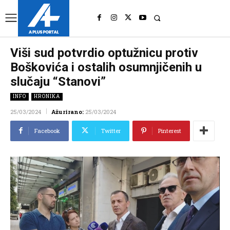
UK
LONDON NEWS
Viši sud potvrdio optužnicu protiv
Boškovića i ostalih osumnjičenih u
slučaju “Stanovi”
INFO
HRONIKA
25/03/2024
Ažurirano:
25/03/2024
Facebook
Twitter
Pinterest