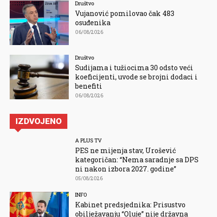
Društvo
Vujanović pomilovao čak 483
osuđenika
06/08/2026
Društvo
Sudijama i tužiocima 30 odsto veći
koeficijenti, uvode se brojni dodaci i
benefiti
06/08/2026
IZDVOJENO
A PLUS TV
PES ne mijenja stav, Urošević
kategoričan: “Nema saradnje sa DPS
ni nakon izbora 2027. godine”
05/08/2026
INFO
Kabinet predsjednika: Prisustvo
obilježavanju “Oluje” nije državna