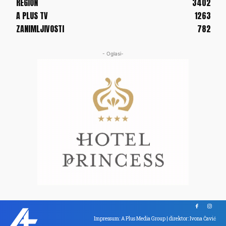
REGION
3402
A PLUS TV
1263
ZANIMLJIVOSTI
782
- Oglasi-
Impressum: A Plus Media Group | direktor: Ivona Čavić