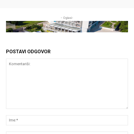
- Oglasi-
POSTAVI ODGOVOR
Komentariši:
Im