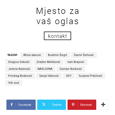
TAGOVI
Afera stanovi
Budimir Šegrt
Damir Šehović
Dragica Sekulić
Dražen Miličković
Ivan Brajović
Jelena Radonjić
NASLOVNA
Osman Nurković
Predrag Bošković
Sanja Vlahović
SDT
Suzana Pribilović
Viši sud
Facebook
Twitter
Pinterest