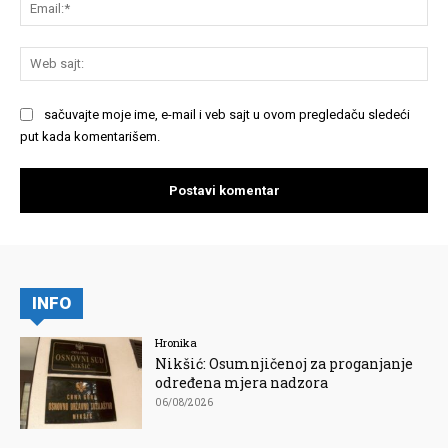
Em
We
saj
sačuvajte moje ime, e-mail i veb sajt u ovom pregledaču sledeći
put kada komentarišem.
INFO
Hronika
Nikšić: Osumnjičenoj za proganjanje
određena mjera nadzora
06/08/2026