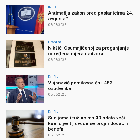
INFO
Antimafija zakon pred poslanicima 24.
avgusta?
06/08/2026
Hronika
Nikšić: Osumnjičenoj za proganjanje
određena mjera nadzora
06/08/2026
Društvo
Vujanović pomilovao čak 483
osuđenika
06/08/2026
Društvo
Sudijama i tužiocima 30 odsto veći
koeficijenti, uvode se brojni dodaci i
benefiti
06/08/2026