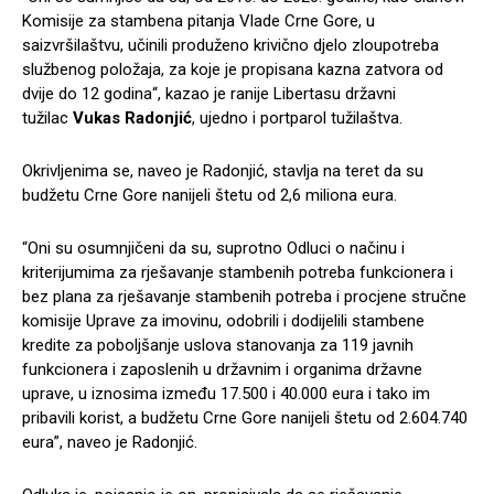
Komisije za stambena pitanja Vlade Crne Gore, u
saizvršilaštvu, učinili produženo krivično djelo zloupotreba
službenog položaja, za koje je propisana kazna zatvora od
dvije do 12 godina“, kazao je ranije Libertasu državni
tužilac
Vukas Radonjić
, ujedno i portparol tužilaštva.
Okrivljenima se, naveo je Radonjić, stavlja na teret da su
budžetu Crne Gore nanijeli štetu od 2,6 miliona eura.
“Oni su osumnjičeni da su, suprotno Odluci o načinu i
kriterijumima za rješavanje stambenih potreba funkcionera i
bez plana za rješavanje stambenih potreba i procjene stručne
komisije Uprave za imovinu, odobrili i dodijelili stambene
kredite za poboljšanje uslova stanovanja za 119 javnih
funkcionera i zaposlenih u državnim i organima državne
uprave, u iznosima između 17.500 i 40.000 eura i tako im
pribavili korist, a budžetu Crne Gore nanijeli štetu od 2.604.740
eura”, naveo je Radonjić.