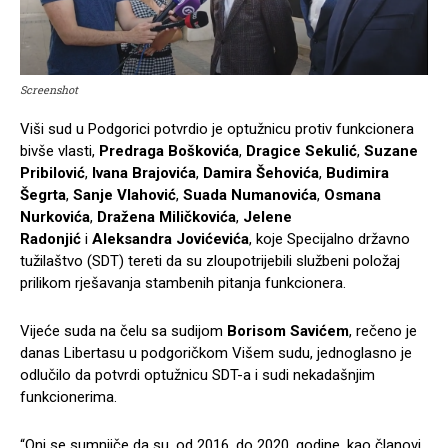
Screenshot
Viši sud u Podgorici potvrdio je optužnicu protiv funkcionera
bivše vlasti,
Predraga Boškovića
,
Dragice Sekulić
,
Suzane
Pribilović
,
Ivana Brajovića
,
Damira Šehovića
,
Budimira
Šegrta
,
Sanje Vlahović
,
Suada Numanovića
,
Osmana
Nurkovića
,
Dražena Miličkovića
,
Jelene
Radonjić
i
Aleksandra Jovićevića
, koje Specijalno državno
tužilaštvo (SDT) tereti da su zloupotrijebili službeni položaj
prilikom rješavanja stambenih pitanja funkcionera.
Vijeće suda na čelu sa sudijom
Borisom Savićem
, rečeno je
danas Libertasu u podgoričkom Višem sudu, jednoglasno je
odlučilo da potvrdi optužnicu SDT-a i sudi nekadašnjim
funkcionerima.
“Oni se sumnjiče da su, od 2016. do 2020. godine, kao članovi