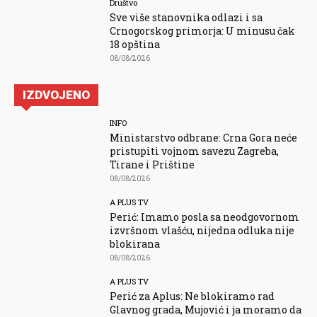
Društvo
Sve više stanovnika odlazi i sa
Crnogorskog primorja: U minusu čak
18 opština
08/08/2026
IZDVOJENO
INFO
Ministarstvo odbrane: Crna Gora neće
pristupiti vojnom savezu Zagreba,
Tirane i Prištine
08/08/2026
A PLUS TV
Perić: Imamo posla sa neodgovornom
izvršnom vlašću, nijedna odluka nije
blokirana
08/08/2026
A PLUS TV
Perić za Aplus: Ne blokiramo rad
Glavnog grada, Mujović i ja moramo da