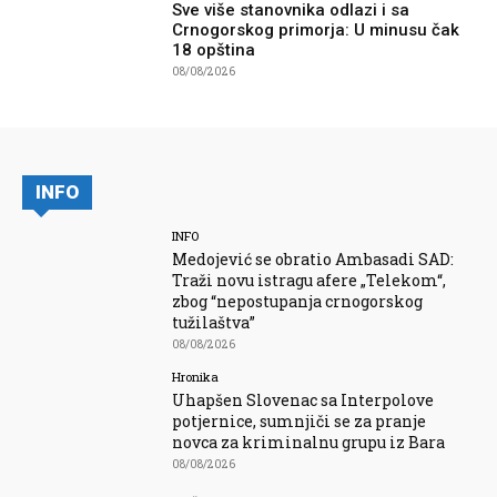
Sve više stanovnika odlazi i sa
Crnogorskog primorja: U minusu čak
18 opština
08/08/2026
INFO
INFO
Medojević se obratio Ambasadi SAD:
Traži novu istragu afere „Telekom“,
zbog “nepostupanja crnogorskog
tužilaštva”
08/08/2026
Hronika
Uhapšen Slovenac sa Interpolove
potjernice, sumnjiči se za pranje
novca za kriminalnu grupu iz Bara
08/08/2026