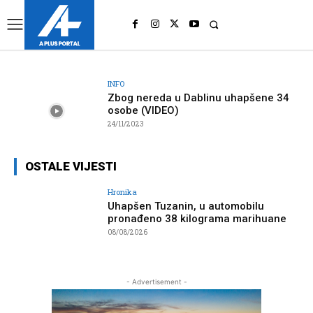
UK
LONDON NEWS
INFO
Zbog nereda u Dablinu uhapšene 34
osobe (VIDEO)
24/11/2023
OSTALE VIJESTI
Hronika
Uhapšen Tuzanin, u automobilu
pronađeno 38 kilograma marihuane
08/08/2026
- Advertisement -