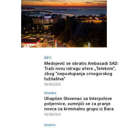
INFO
Medojević se obratio Ambasadi SAD:
Traži novu istragu afere „Telekom“,
zbog “nepostupanja crnogorskog
tužilaštva”
08/08/2026
Hronika
Uhapšen Slovenac sa Interpolove
potjernice, sumnjiči se za pranje
novca za kriminalnu grupu iz Bara
08/08/2026
Društvo