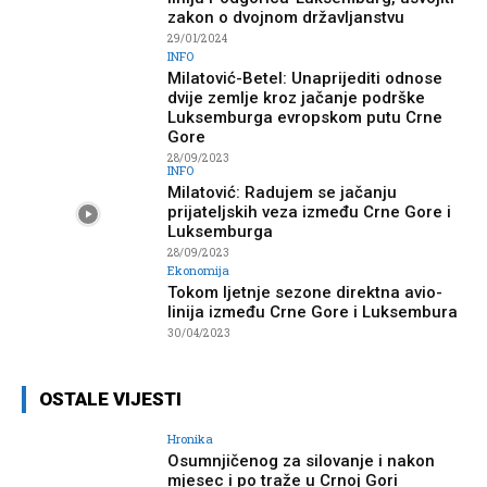
zakon o dvojnom državljanstvu
29/01/2024
INFO
Milatović-Betel: Unaprijediti odnose
dvije zemlje kroz jačanje podrške
Luksemburga evropskom putu Crne
Gore
28/09/2023
INFO
Milatović: Radujem se jačanju
prijateljskih veza između Crne Gore i
Luksemburga
28/09/2023
Ekonomija
Tokom ljetnje sezone direktna avio-
linija između Crne Gore i Luksembura
30/04/2023
OSTALE VIJESTI
Hronika
Osumnjičenog za silovanje i nakon
mjesec i po traže u Crnoj Gori