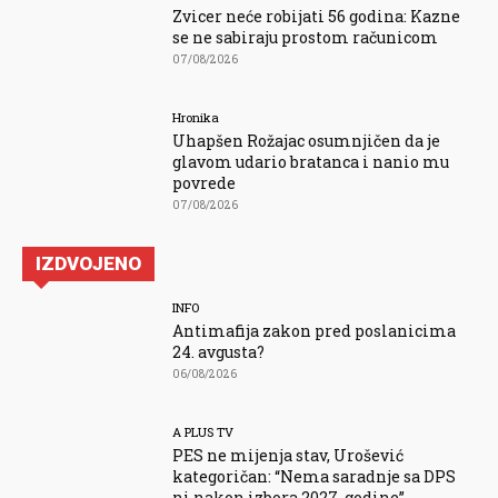
Zvicer neće robijati 56 godina: Kazne
se ne sabiraju prostom računicom
07/08/2026
Hronika
Uhapšen Rožajac osumnjičen da je
glavom udario bratanca i nanio mu
povrede
07/08/2026
IZDVOJENO
INFO
Antimafija zakon pred poslanicima
24. avgusta?
06/08/2026
A PLUS TV
PES ne mijenja stav, Urošević
kategoričan: “Nema saradnje sa DPS
ni nakon izbora 2027. godine”