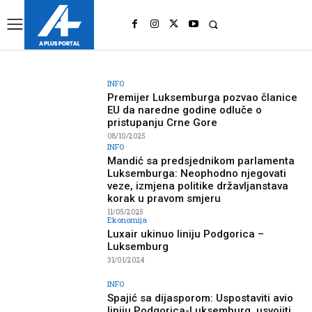
UK
LONDON NEWS
INFO
Premijer Luksemburga pozvao članice
EU da naredne godine odluče o
pristupanju Crne Gore
08/10/2025
INFO
Mandić sa predsjednikom parlamenta
Luksemburga: Neophodno njegovati
veze, izmjena politike državljanstava
korak u pravom smjeru
11/05/2025
Ekonomija
Luxair ukinuo liniju Podgorica –
Luksemburg
31/01/2024
INFO
Spajić sa dijasporom: Uspostaviti avio
liniju Podgorica-Luksemburg, usvojiti