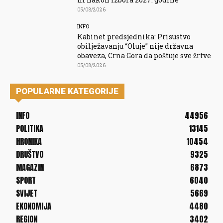
05/08/2026
INFO
Kabinet predsjednika: Prisustvo
obilježavanju “Oluje” nije državna
obaveza, Crna Gora da poštuje sve žrtve
05/08/2026
POPULARNE KATEGORIJE
INFO
44956
POLITIKA
13145
HRONIKA
10454
DRUŠTVO
9325
MAGAZIN
6873
SPORT
6040
SVIJET
5669
EKONOMIJA
4480
REGION
3402