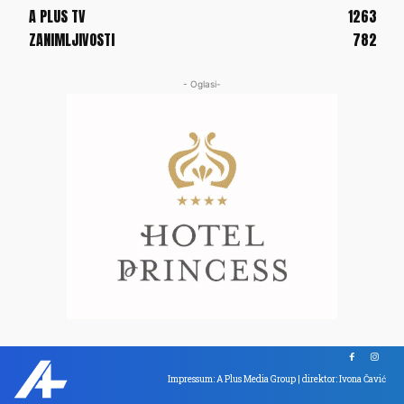
A PLUS TV
1263
ZANIMLJIVOSTI
782
- Oglasi-
Impressum: A Plus Media Group | direktor: Ivona Čavić