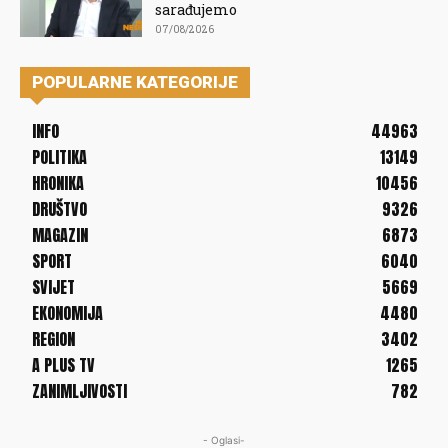
sarađujemo
07/08/2026
POPULARNE KATEGORIJE
INFO
44963
POLITIKA
13149
HRONIKA
10456
DRUŠTVO
9326
MAGAZIN
6873
SPORT
6040
SVIJET
5669
EKONOMIJA
4480
REGION
3402
A PLUS TV
1265
ZANIMLJIVOSTI
782
- Oglasi-