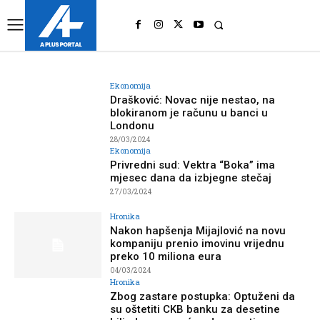
UK
LONDON NEWS
Ekonomija
Drašković: Novac nije nestao, na
blokiranom je računu u banci u
Londonu
28/03/2024
Ekonomija
Privredni sud: Vektra “Boka” ima
mjesec dana da izbjegne stečaj
27/03/2024
Hronika
Nakon hapšenja Mijajlović na novu
kompaniju prenio imovinu vrijednu
preko 10 miliona eura
04/03/2024
Hronika
Zbog zastare postupka: Optuženi da
su oštetiti CKB banku za desetine