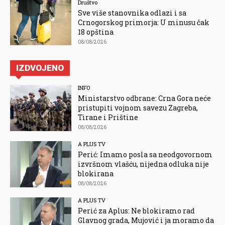
Društvo
Sve više stanovnika odlazi i sa
Crnogorskog primorja: U minusu čak
18 opština
08/08/2026
IZDVOJENO
INFO
Ministarstvo odbrane: Crna Gora neće
pristupiti vojnom savezu Zagreba,
Tirane i Prištine
08/08/2026
A PLUS TV
Perić: Imamo posla sa neodgovornom
izvršnom vlašću, nijedna odluka nije
blokirana
08/08/2026
A PLUS TV
Perić za Aplus: Ne blokiramo rad
Glavnog grada, Mujović i ja moramo da