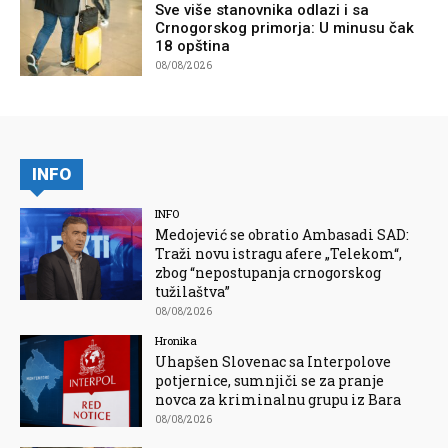
Sve više stanovnika odlazi i sa
Crnogorskog primorja: U minusu čak
18 opština
08/08/2026
INFO
INFO
Medojević se obratio Ambasadi SAD:
Traži novu istragu afere „Telekom“,
zbog “nepostupanja crnogorskog
tužilaštva”
08/08/2026
Hronika
Uhapšen Slovenac sa Interpolove
potjernice, sumnjiči se za pranje
novca za kriminalnu grupu iz Bara
08/08/2026