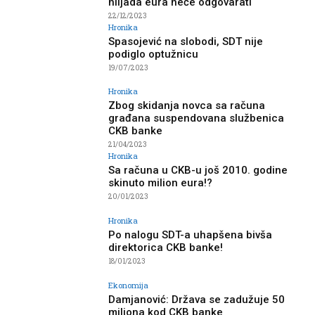
hiljada eura neće odgovarati
22/12/2023
Hronika
Spasojević na slobodi, SDT nije
podiglo optužnicu
19/07/2023
Hronika
Zbog skidanja novca sa računa
građana suspendovana službenica
CKB banke
21/04/2023
Hronika
Sa računa u CKB-u još 2010. godine
skinuto milion eura!?
20/01/2023
Hronika
Po nalogu SDT-a uhapšena bivša
direktorica CKB banke!
18/01/2023
Ekonomija
Damjanović: Država se zadužuje 50
miliona kod CKB banke