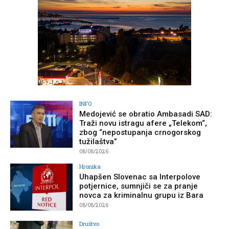
INFO
Medojević se obratio Ambasadi SAD:
Traži novu istragu afere „Telekom“,
zbog “nepostupanja crnogorskog
tužilaštva”
08/08/2026
Hronika
Uhapšen Slovenac sa Interpolove
potjernice, sumnjiči se za pranje
novca za kriminalnu grupu iz Bara
08/08/2026
Društvo