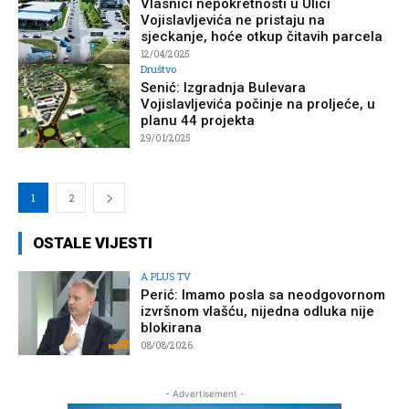
Vlasnici nepokretnosti u Ulici
Vojislavljevića ne pristaju na
sjeckanje, hoće otkup čitavih parcela
12/04/2025
Društvo
Senić: Izgradnja Bulevara
Vojislavljevića počinje na proljeće, u
planu 44 projekta
29/01/2025
1
2
OSTALE VIJESTI
A PLUS TV
Perić: Imamo posla sa neodgovornom
izvršnom vlašću, nijedna odluka nije
blokirana
08/08/2026
- Advertisement -