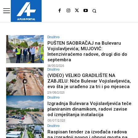
UK
LONDON NEWS
Društvo
PUŠTEN SAOBRAČAJ na Bulevaru
Vojislavljevića; MUJOVIĆ:
Intenziviraćemo radove, drugi dio do
septembra
14/05/2026
Društvo
(VIDEO) VELIKO GRADILIŠTE NA
ZABJELU: Niče Bulevar Vojislavljevića,
evo šta je urađeno za tri i po mjeseca
29/08/2025
Društvo
Izgradnja Bulevara Vojislavljevića teče
planiranim dinamikom, radovi zavise
od izmještanja instalacija
05/07/2025
Društvo
Raspisan tender za izvođača radova
na izgradnji novog i obnovi mosta na