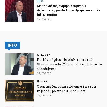
INFO
Knežević najavljuje: Objaviću
dokument, posle toga Spajić ne može
biti premijer
07/08/2026
INFO
A PLUS TV
Perić za Aplus: Ne blokiramo rad
Glavnog grada, Mujović i ja moramo da
sarađujemo
07/08/2026
Hronika
Osumnjičenog za silovanje i nakon
mjesec i po traže u Crnoj Gori
07/08/2026