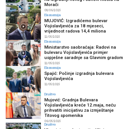
Morači
08/06/2025
Ekonomija
MUJOVIĆ: Izgradićemo bulevar
Vojislavljevića za 18 mjeseci,
vrijednost radova 14,4 miliona
12/05/2025
Ekonomija
Ministarstvo saobraćaja: Radovi na
bulevaru Vojislavljevića primjer
uspješne saradnje sa Glavnim gradom
12/05/2025
Ekonomija
Spajić: Počinje izgradnja bulevara
Vojislavljevića
12/05/2025
Društvo
Mujović: Gradnja Bulevara
Vojislavljevića kreće 12.maja, neću
prihvatiti inicijativu za izmještanje
Titovog spomenika
06/05/2025
Društvo