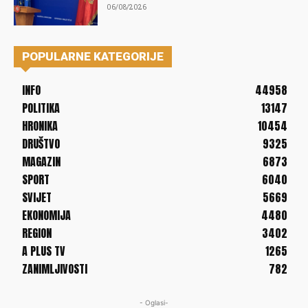
06/08/2026
POPULARNE KATEGORIJE
INFO
44958
POLITIKA
13147
HRONIKA
10454
DRUŠTVO
9325
MAGAZIN
6873
SPORT
6040
SVIJET
5669
EKONOMIJA
4480
REGION
3402
A PLUS TV
1265
ZANIMLJIVOSTI
782
- Oglasi-