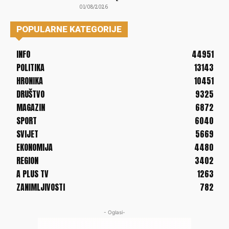
01/08/2026
POPULARNE KATEGORIJE
INFO
44951
POLITIKA
13143
HRONIKA
10451
DRUŠTVO
9325
MAGAZIN
6872
SPORT
6040
SVIJET
5669
EKONOMIJA
4480
REGION
3402
A PLUS TV
1263
ZANIMLJIVOSTI
782
- Oglasi-