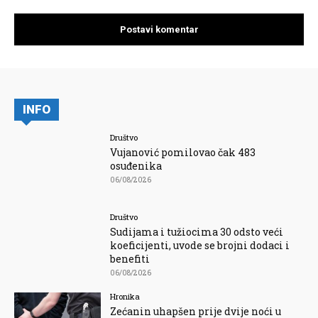
INFO
Društvo
Vujanović pomilovao čak 483
osuđenika
06/08/2026
Društvo
Sudijama i tužiocima 30 odsto veći
koeficijenti, uvode se brojni dodaci i
benefiti
06/08/2026
Hronika
Zećanin uhapšen prije dvije noći u