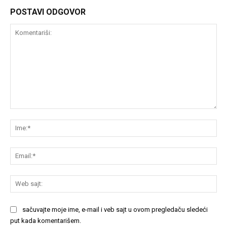
POSTAVI ODGOVOR
Komentariši:
Im
Em
We
saj
sačuvajte moje ime, e-mail i veb sajt u ovom pregledaču sledeći
put kada komentarišem.