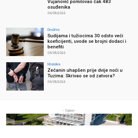
Vujanović pomilovao čak 483
osuđenika
06/08/2026
Društvo
Sudijama i tužiocima 30 odsto veći
koeficijenti, uvode se brojni dodaci i
benefiti
06/08/2026
Hronika
Zećanin uhapšen prije dvije noći u
Tuzima: Skrivao se od zatvora?
06/08/2026
- Oglasi-