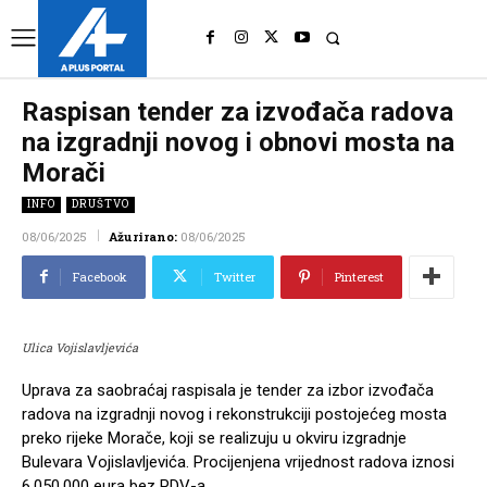
UK
LONDON NEWS
Raspisan tender za izvođača radova
na izgradnji novog i obnovi mosta na
Morači
INFO
DRUŠTVO
08/06/2025
Ažurirano:
08/06/2025
Facebook
Twitter
Pinterest
Ulica Vojislavljevića
Uprava za saobraćaj raspisala je tender za izbor izvođača
radova na izgradnji novog i rekonstrukciji postojećeg mosta
preko rijeke Morače, koji se realizuju u okviru izgradnje
Bulevara Vojislavljevića. Procijenjena vrijednost radova iznosi
6.050.000 eura bez PDV-a.