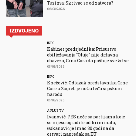
Tuzima: Skrivao se od zatvora?
06/08/2026
IZDVOJENO
INFO
Kabinet predsjednika: Prisustvo
obilježavanju “Oluje” nije državna
obaveza, Crna Gora da poštuje sve žrtve
05/08/2026
INFO
Knežević: Odlazak predstavnika Crne
Gore u Zagreb je nož u leđa srpskom
narodu
05/08/2026
A PLUS TV
Ivanović: PES neće sa partijama koje
se nijesu ogradile od kriminala;
Đukanović je imao 30 godina da
ostvari napredak sa EU