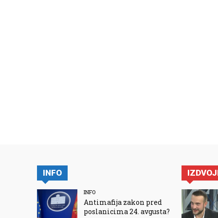
INFO
IZDVO
INFO
Antimafija zakon pred
poslanicima 24. avgusta?