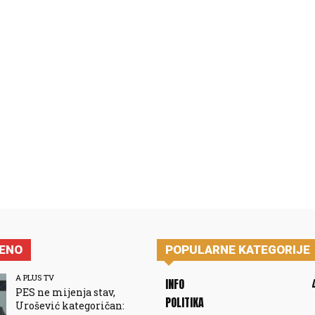
JENO
POPULARNE KATEGORIJE
A PLUS TV
INFO
PES ne mijenja stav,
POLITIKA
Urošević kategoričan: