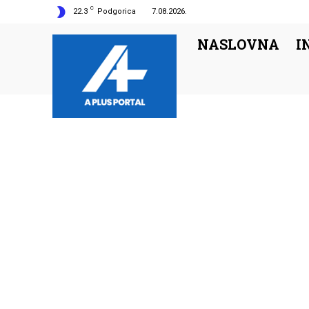
C
22.3
Podgorica
7.08.2026.
NASLOVNA
I