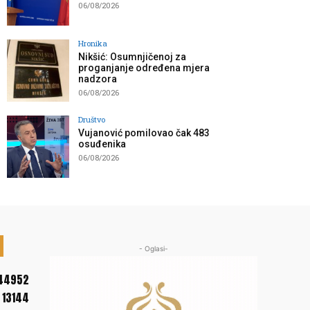
06/08/2026
Hronika
Nikšić: Osumnjičenoj za
proganjanje određena mjera
nadzora
06/08/2026
Društvo
Vujanović pomilovao čak 483
osuđenika
06/08/2026
- Oglasi-
44952
13144