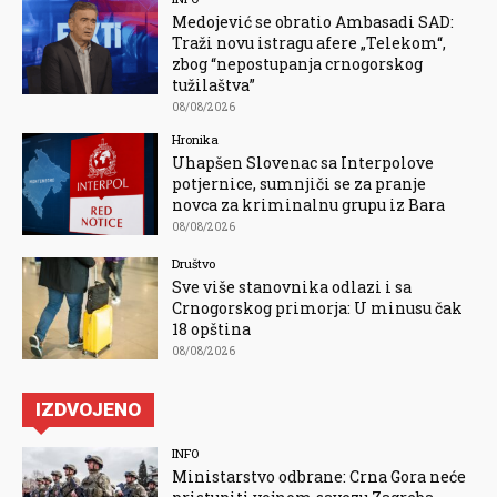
Medojević se obratio Ambasadi SAD:
Traži novu istragu afere „Telekom“,
zbog “nepostupanja crnogorskog
tužilaštva”
08/08/2026
Hronika
Uhapšen Slovenac sa Interpolove
potjernice, sumnjiči se za pranje
novca za kriminalnu grupu iz Bara
08/08/2026
Društvo
Sve više stanovnika odlazi i sa
Crnogorskog primorja: U minusu čak
18 opština
08/08/2026
IZDVOJENO
INFO
Ministarstvo odbrane: Crna Gora neće