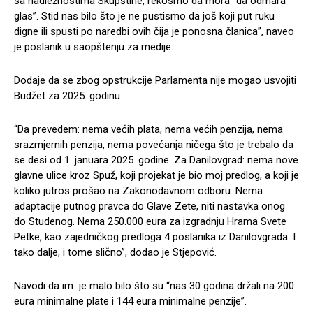
sa nadležnostima Skupštine, rekosmo da mora “da odmara
glas”. Stid nas bilo što je ne pustismo da još koji put ruku
digne ili spusti po naredbi ovih čija je ponosna članica”, naveo
je poslanik u saopštenju za medije.
Dodaje da se zbog opstrukcije Parlamenta nije mogao usvojiti
Budžet za 2025. godinu.
“Da prevedem: nema većih plata, nema većih penzija, nema
srazmjernih penzija, nema povećanja ničega što je trebalo da
se desi od 1. januara 2025. godine. Za Danilovgrad: nema nove
glavne ulice kroz Spuž, koji projekat je bio moj predlog, a koji je
koliko jutros prošao na Zakonodavnom odboru. Nema
adaptacije putnog pravca do Glave Zete, niti nastavka onog
do Studenog. Nema 250.000 eura za izgradnju Hrama Svete
Petke, kao zajedničkog predloga 4 poslanika iz Danilovgrada. I
tako dalje, i tome slično”, dodao je Stjepović.
Navodi da im je malo bilo što su “nas 30 godina držali na 200
eura minimalne plate i 144 eura minimalne penzije”.