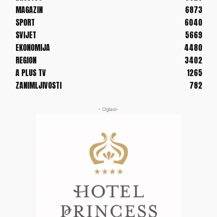
MAGAZIN
6873
SPORT
6040
SVIJET
5669
EKONOMIJA
4480
REGION
3402
A PLUS TV
1265
ZANIMLJIVOSTI
782
- Oglasi-