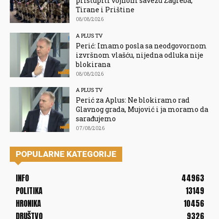
pristupiti vojnom savezu Zagreba,
Tirane i Prištine
08/08/2026
A PLUS TV
Perić: Imamo posla sa neodgovornom
izvršnom vlašću, nijedna odluka nije
blokirana
08/08/2026
A PLUS TV
Perić za Aplus: Ne blokiramo rad
Glavnog grada, Mujović i ja moramo da
sarađujemo
07/08/2026
POPULARNE KATEGORIJE
INFO
44963
POLITIKA
13149
HRONIKA
10456
DRUŠTVO
9326