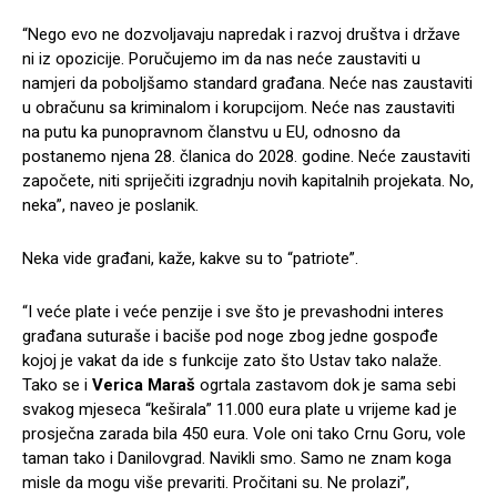
“Nego evo ne dozvoljavaju napredak i razvoj društva i države
ni iz opozicije. Poručujemo im da nas neće zaustaviti u
namjeri da poboljšamo standard građana. Neće nas zaustaviti
u obračunu sa kriminalom i korupcijom. Neće nas zaustaviti
na putu ka punopravnom članstvu u EU, odnosno da
postanemo njena 28. članica do 2028. godine. Neće zaustaviti
započete, niti spriječiti izgradnju novih kapitalnih projekata. No,
neka”, naveo je poslanik.
Neka vide građani, kaže, kakve su to “patriote”.
“I veće plate i veće penzije i sve što je prevashodni interes
građana suturaše i baciše pod noge zbog jedne gospođe
kojoj je vakat da ide s funkcije zato što Ustav tako nalaže.
Tako se i
Verica Maraš
ogrtala zastavom dok je sama sebi
svakog mjeseca “keširala” 11.000 eura plate u vrijeme kad je
prosječna zarada bila 450 eura. Vole oni tako Crnu Goru, vole
taman tako i Danilovgrad. Navikli smo. Samo ne znam koga
misle da mogu više prevariti. Pročitani su. Ne prolazi”,