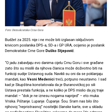
Foto: Demokratska Crna Gora
Budžet za 2025. nije i ne može biti izglasan isključivom
krivicom poslanika DPS-a, SD-a i GP URA, ocijenio je poslanik
Demokratske Crne Gore
Duško Stjepović
.
“O jadu zabavljaju evo danima cijelu Crnu Goru i sve građane
zato što su mislili da njihova članica može doživotno biti na
funkciji sudije Ustavnog suda. Navikli su oni da se poklanjaju
mandati, kao
Vesni Medenici
treći, potpuno neustavno. I sad
kad je Skupština konstatovala da je Đuranovićkoj po sili
Ustava prestala funkcija, a ne koliko je DPS mislio da joj traje
mandat – “dok je ne iznesu nogama naprijed” – eto muka.
Vriska. Pištanje. Lupanje. Čupanje. Šou. Sram nas bilo što
njihovoj “nepristrasnoj” nositeljki članske karte, sve u skladu