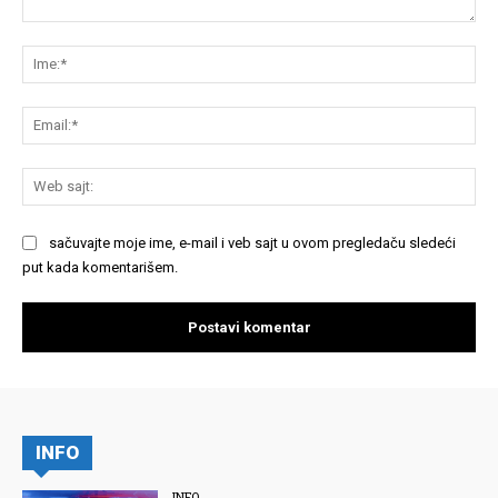
Komentariši:
Im
Em
We
saj
sačuvajte moje ime, e-mail i veb sajt u ovom pregledaču sledeći
put kada komentarišem.
INFO
INFO