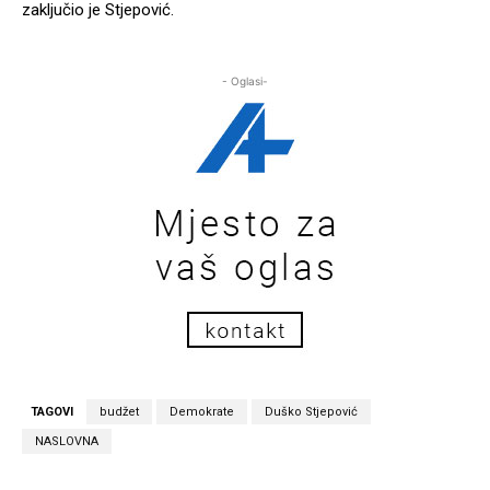
zaključio je Stjepović.
- Oglasi-
TAGOVI
budžet
Demokrate
Duško Stjepović
NASLOVNA