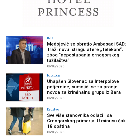
INFO
Medojević se obratio Ambasadi SAD:
Traži novu istragu afere „Telekom“,
zbog “nepostupanja crnogorskog
tužilaštva”
08/08/2026
Hronika
Uhapšen Slovenac sa Interpolove
potjernice, sumnjiči se za pranje
novca za kriminalnu grupu iz Bara
08/08/2026
Društvo
Sve više stanovnika odlazi i sa
Crnogorskog primorja: U minusu čak
18 opština
08/08/2026