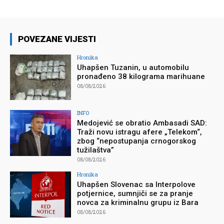
POVEZANE VIJESTI
Hronika
Uhapšen Tuzanin, u automobilu
pronađeno 38 kilograma marihuane
08/08/2026
INFO
Medojević se obratio Ambasadi SAD:
Traži novu istragu afere „Telekom“,
zbog “nepostupanja crnogorskog
tužilaštva”
08/08/2026
Hronika
Uhapšen Slovenac sa Interpolove
potjernice, sumnjiči se za pranje
novca za kriminalnu grupu iz Bara
08/08/2026