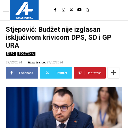
UK
LONDON NEWS
Stjepović: Budžet nije izglasan
isključivom krivicom DPS, SD i GP
URA
INFO
POLITIKA
27/12/2024
Ažurirano:
27/12/2024
Facebook
Twitter
Pinterest