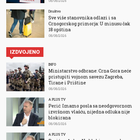
08/08/2026
Društvo
Sve više stanovnika odlazi i sa
Crnogorskog primorja: U minusu čak
18 opština
08/08/2026
IZDVOJENO
INFO
Ministarstvo odbrane: Crna Gora neće
pristupiti vojnom savezu Zagreba,
Tirane i Prištine
08/08/2026
A PLUS TV
Perić: Imamo posla sa neodgovornom
izvršnom vlašću, nijedna odluka nije
blokirana
08/08/2026
A PLUS TV