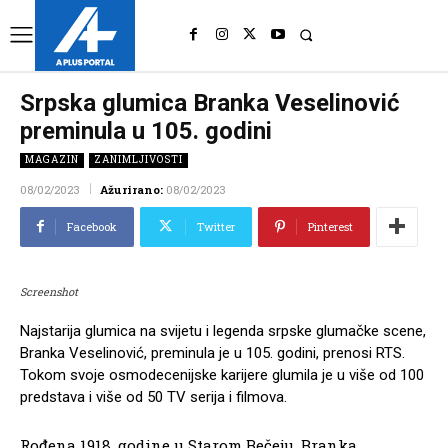
UK
LONDON NEWS
Srpska glumica Branka Veselinović
preminula u 105. godini
MAGAZIN
ZANIMLJIVOSTI
08/02/2023
Ažurirano:
08/02/2023
Facebook
Twitter
Pinterest
Screenshot
Najstarija glumica na svijetu i legenda srpske glumačke scene,
Branka Veselinović, preminula je u 105. godini, prenosi RTS.
Tokom svoje osmodecenijske karijere glumila je u više od 100
predstava i više od 50 TV serija i filmova.
Rođena 1918. godine u Starom Bečeju, Branka