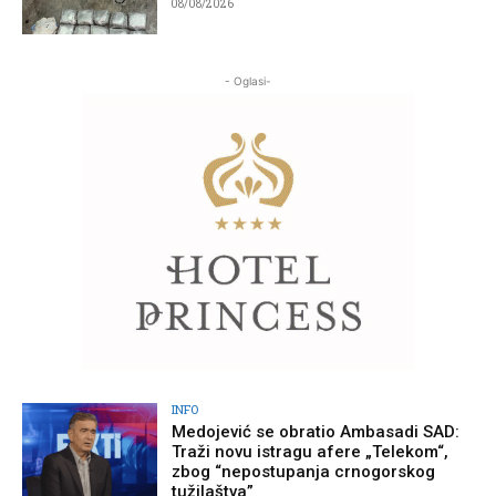
08/08/2026
- Oglasi-
INFO
Medojević se obratio Ambasadi SAD:
Traži novu istragu afere „Telekom“,
zbog “nepostupanja crnogorskog
tužilaštva”