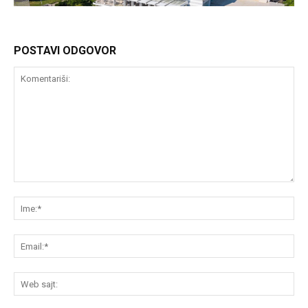
POSTAVI ODGOVOR
Komentariši:
Im
Em
We
saj