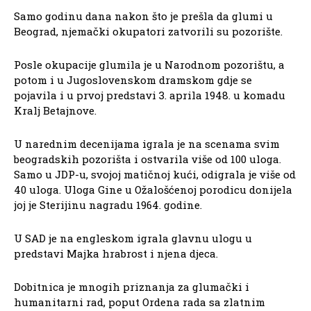
Samo godinu dana nakon što je prešla da glumi u
Beograd, njemački okupatori zatvorili su pozorište.
Posle okupacije glumila je u Narodnom pozorištu, a
potom i u Jugoslovenskom dramskom gdje se
pojavila i u prvoj predstavi 3. aprila 1948. u komadu
Kralj Betajnove.
U narednim decenijama igrala je na scenama svim
beogradskih pozorišta i ostvarila više od 100 uloga.
Samo u JDP-u, svojoj matičnoj kući, odigrala je više od
40 uloga. Uloga Gine u Ožalošćenoj porodicu donijela
joj je Sterijinu nagradu 1964. godine.
U SAD je na engleskom igrala glavnu ulogu u
predstavi Majka hrabrost i njena djeca.
Dobitnica je mnogih priznanja za glumački i
humanitarni rad, poput Ordena rada sa zlatnim