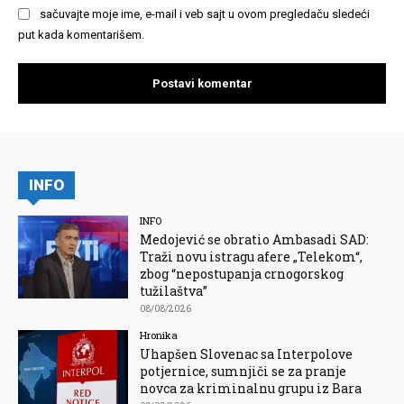
sačuvajte moje ime, e-mail i veb sajt u ovom pregledaču sledeći
put kada komentarišem.
INFO
INFO
Medojević se obratio Ambasadi SAD:
Traži novu istragu afere „Telekom“,
zbog “nepostupanja crnogorskog
tužilaštva”
08/08/2026
Hronika
Uhapšen Slovenac sa Interpolove
potjernice, sumnjiči se za pranje
novca za kriminalnu grupu iz Bara