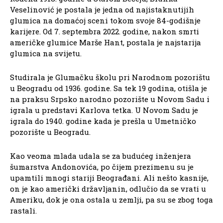
Veselinović je postala je jedna od najistaknutijih
glumica na domaćoj sceni tokom svoje 84-godišnje
karijere. Od 7. septembra 2022. godine, nakon smrti
američke glumice Marše Hant, postala je najstarija
glumica na svijetu.
Studirala je Glumačku školu pri Narodnom pozorištu
u Beogradu od 1936. godine. Sa tek 19 godina, otišla je
na praksu Srpsko narodno pozorište u Novom Sadu i
igrala u predstavi Karlova tetka. U Novom Sadu je
igrala do 1940. godine kada je prešla u Umetničko
pozorište u Beogradu.
Kao veoma mlada udala se za budućeg inženjera
šumarstva Andonovića, po čijem prezimenu su je
upamtili mnogi stariji Beograđani. Ali nešto kasnije,
on je kao američki državljanin, odlučio da se vrati u
Ameriku, dok je ona ostala u zemlji, pa su se zbog toga
rastali.