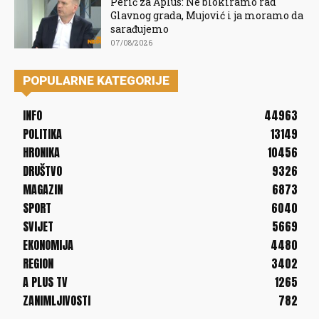
Perić za Aplus: Ne blokiramo rad
Glavnog grada, Mujović i ja moramo da
sarađujemo
07/08/2026
POPULARNE KATEGORIJE
INFO
44963
POLITIKA
13149
HRONIKA
10456
DRUŠTVO
9326
MAGAZIN
6873
SPORT
6040
SVIJET
5669
EKONOMIJA
4480
REGION
3402
A PLUS TV
1265
ZANIMLJIVOSTI
782