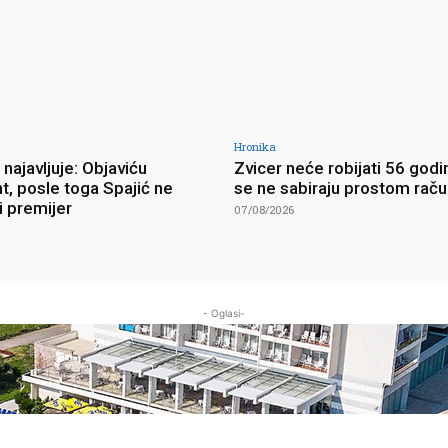
Hronika
najavljuje: Objaviću
Zvicer neće robijati 56 godi
, posle toga Spajić ne
se ne sabiraju prostom rač
i premijer
07/08/2026
- Oglasi-