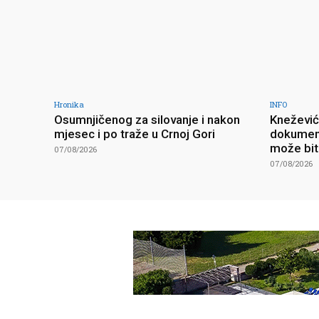
Hronika
INFO
Osumnjičenog za silovanje i nakon
Knežević 
mjesec i po traže u Crnoj Gori
dokument
može bit
07/08/2026
07/08/2026