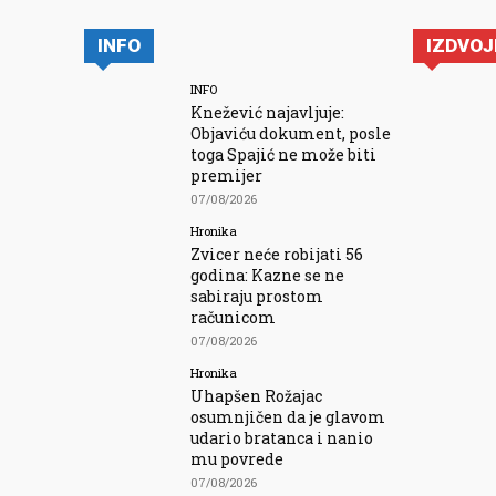
INFO
IZDVO
INFO
Knežević najavljuje:
Objaviću dokument, posle
toga Spajić ne može biti
premijer
07/08/2026
Hronika
Zvicer neće robijati 56
godina: Kazne se ne
sabiraju prostom
računicom
07/08/2026
Hronika
Uhapšen Rožajac
osumnjičen da je glavom
udario bratanca i nanio
mu povrede
07/08/2026