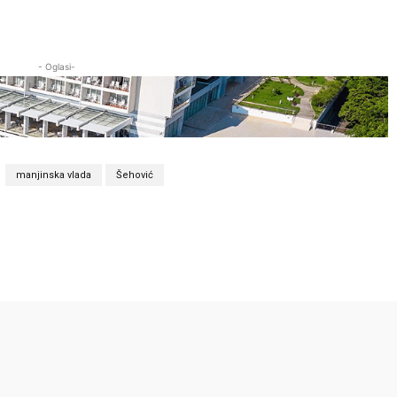
- Oglasi-
manjinska vlada
Šehović
Twitter
Pinterest
WhatsApp