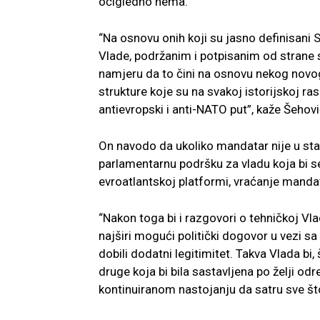
očigledno nema.
“Na osnovu onih koji su jasno definisani
Vlade, podržanim i potpisanim od strane s
namjeru da to čini na osnovu nekog novo
strukture koje su na svakoj istorijskoj ras
antievropski i anti-NATO put”, kaže Šehovi
On navodo da ukoliko mandatar nije u sta
parlamentarnu podršku za vladu koja bi se
evroatlantskoj platformi, vraćanje mandat
“Nakon toga bi i razgovori o tehničkoj Vl
najširi mogući politički dogovor u vezi 
dobili dodatni legitimitet. Takva Vlada bi,
druge koja bi bila sastavljena po želji o
kontinuiranom nastojanju da satru sve što