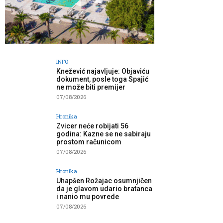
INFO
Knežević najavljuje: Objaviću
dokument, posle toga Spajić
ne može biti premijer
07/08/2026
Hronika
Zvicer neće robijati 56
godina: Kazne se ne sabiraju
prostom računicom
07/08/2026
Hronika
Uhapšen Rožajac osumnjičen
da je glavom udario bratanca
i nanio mu povrede
07/08/2026