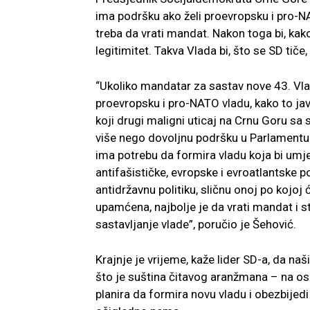
ima podršku ako želi proevropsku i pro-N
treba da vrati mandat. Nakon toga bi, kako
legitimitet. Takva Vlada bi, što se SD tiče,
“Ukoliko mandatar za sastav nove 43. Vla
proevropsku i pro-NATO vladu, kako to javno
koji drugi maligni uticaj na Crnu Goru sa s
više nego dovoljnu podršku u Parlamentu 
ima potrebu da formira vladu koja bi umj
antifašističke, evropske i evroatlantske 
antidržavnu politiku, sličnu onoj po kojo
upamćena, najbolje je da vrati mandat i sta
sastavljanje vlade”, poručio je Šehović.
Krajnje je vrijeme, kaže lider SD-a, da n
što je suština čitavog aranžmana – na osn
planira da formira novu vladu i obezbijed