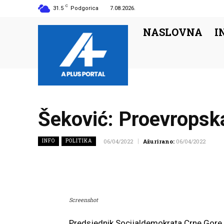
C
31.5
Podgorica
7.08.2026.
NASLOVNA
I
Šeković: Proevropska 
INFO
POLITIKA
06/04/2022
Ažurirano:
06/04/2022
Screenshot
Predsjednik Socijaldemokrata Crne Gore 