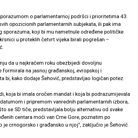
 Sporazumom o parlamentarnoj podršci i prioritetima 43.
vih opozicionih parlamentarnih subjekata, ili pak ima
g sporazuma, koji bi mu nametnule određene političke
krsnici u proteklih četvrt vijeka birali pogrešan –
ć.
nju da u najkraćem roku obezbijedi dovoljnu
 formirala na jasnoj građanskoj, evropskoj i
a bi, kako dodaje Šehović, predstavljao logičan potez.
adi, koja bi imala oročen mandat i koja bi podrazumijevala
sa datumom i pripremom vanrednih parlamentarnih izbora,
 što se SD tiče, predstavljala bolju alternativu od svake
dređenih centara moći van Crne Gore, poznatim po
 je crnogorsko i građansko u njoj”, zaključio je Šehović.