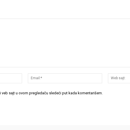
Ime:*
Email:*
 i veb sajt u ovom pregledaču sledeći put kada komentarišem.