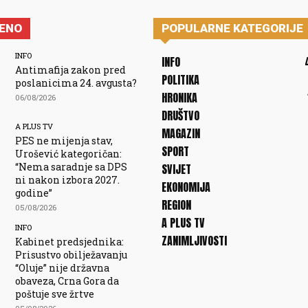
JENO
POPULARNE KATEGORIJE
INFO
INFO
Antimafija zakon pred
POLITIKA
poslanicima 24. avgusta?
HRONIKA
06/08/2026
DRUŠTVO
A PLUS TV
MAGAZIN
PES ne mijenja stav,
SPORT
Urošević kategoričan:
“Nema saradnje sa DPS
SVIJET
ni nakon izbora 2027.
EKONOMIJA
godine”
REGION
05/08/2026
A PLUS TV
INFO
ZANIMLJIVOSTI
Kabinet predsjednika:
Prisustvo obilježavanju
“Oluje” nije državna
obaveza, Crna Gora da
poštuje sve žrtve