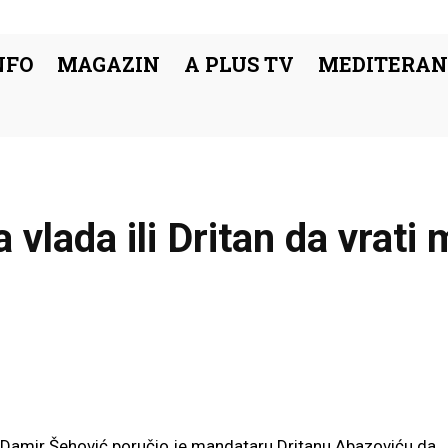
NFO
MAGAZIN
A PLUS TV
MEDITERAN
vlada ili Dritan da vrati
Facebook
Podijeli
Damir Šehović poručio je mandataru Dritanu Abazoviću da