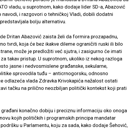
ATO vladu, u suprotnom, kako dodaje lider SD-a, Abazović
 navodi, i razgovori o tehničkoj Vladi, dobili dodatni
 predstavljala bolju alternativu.
de Dritan Abazović zaista želi da formira prozapadnu,
 tvrdi, koja će bez ikakve dileme ograničiti ruski ili bilo
trane, može je predložiti već sjutra, i zasigurno će imati
za takav pristup. U suprotnom, ukoliko iz nekog razloga
esto jasne i nedvosmislene građanske, sekularne,
politike sprovodila tuđu – anticrnogorsku, odnosno
j će odlazeća vlada Zdravka Krivokapića nažalost ostati
vi tačku na prilično neozbiljan politički kontekst koji prati
aši građani konačno dobiju i preciznu informaciju oko onoga
ovu kojih političkih i programskih principa mandatar
i podršku u Parlamentu, koju za sada, kako dodaje Šehović,