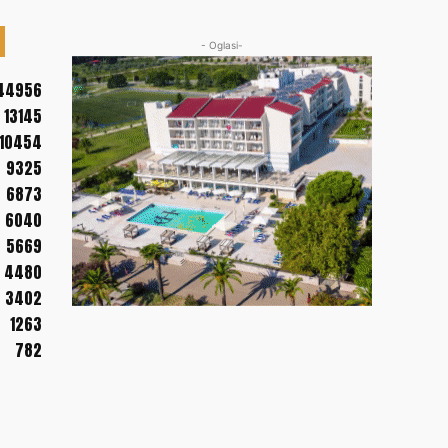
- Oglasi-
44956
13145
10454
9325
6873
6040
5669
4480
3402
1263
782