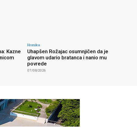
Hronika
na: Kazne
Uhapšen Rožajac osumnjičen da je
unicom
glavom udario bratanca i nanio mu
povrede
07/08/2026