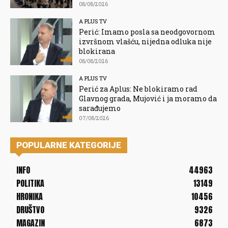
08/08/2026
A PLUS TV
Perić: Imamo posla sa neodgovornom
izvršnom vlašću, nijedna odluka nije
blokirana
08/08/2026
A PLUS TV
Perić za Aplus: Ne blokiramo rad
Glavnog grada, Mujović i ja moramo da
sarađujemo
07/08/2026
POPULARNE KATEGORIJE
INFO
44963
POLITIKA
13149
HRONIKA
10456
DRUŠTVO
9326
MAGAZIN
6873