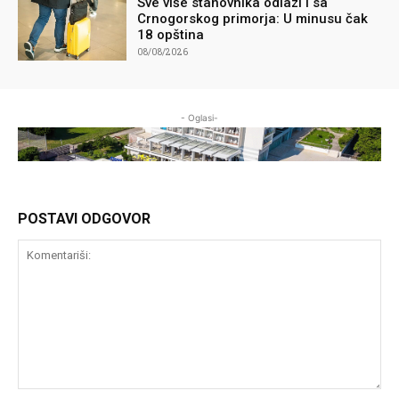
Sve više stanovnika odlazi i sa
Crnogorskog primorja: U minusu čak
18 opština
08/08/2026
- Oglasi-
POSTAVI ODGOVOR
Komentariši: