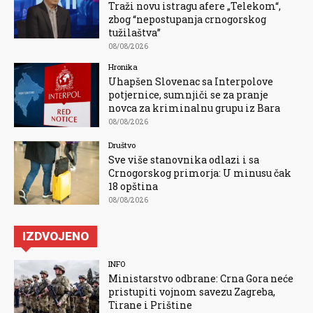
Traži novu istragu afere „Telekom“,
zbog “nepostupanja crnogorskog
tužilaštva”
08/08/2026
Hronika
Uhapšen Slovenac sa Interpolove
potjernice, sumnjiči se za pranje
novca za kriminalnu grupu iz Bara
08/08/2026
Društvo
Sve više stanovnika odlazi i sa
Crnogorskog primorja: U minusu čak
18 opština
08/08/2026
IZDVOJENO
INFO
Ministarstvo odbrane: Crna Gora neće
pristupiti vojnom savezu Zagreba,
Tirane i Prištine