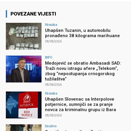
POVEZANE VIJESTI
Hronika
Uhapšen Tuzanin, u automobilu
pronađeno 38 kilograma marihuane
08/08/2026
INFO
Medojević se obratio Ambasadi SAD:
Traži novu istragu afere „Telekom“,
zbog “nepostupanja crnogorskog
tužilaštva”
08/08/2026
Hronika
Uhapšen Slovenac sa Interpolove
potjernice, sumnjiči se za pranje
novca za kriminalnu grupu iz Bara
08/08/2026
Društvo