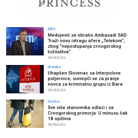
INFO
Medojević se obratio Ambasadi SAD:
Traži novu istragu afere „Telekom“,
zbog “nepostupanja crnogorskog
tužilaštva”
08/08/2026
Hronika
Uhapšen Slovenac sa Interpolove
potjernice, sumnjiči se za pranje
novca za kriminalnu grupu iz Bara
08/08/2026
Društvo
Sve više stanovnika odlazi i sa
Crnogorskog primorja: U minusu čak
18 opština
08/08/2026