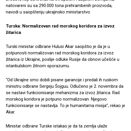
natovareni su sa 290.000 tona prehrambenih proizvoda,
navodi u saopštenju ukrajinsko ministarstvo.
Turska: Normalizovan rad morskog koridora za izvoz
žitarica
Turski ministar odbrane Hulusi Akar saopštio je da je u
potpunosti normalizovan rad morskog koridora za izvoz
žitarica iz Ukrajine, poslije odluke Rusije da obnovi učešće u
istanbulskom žitnom sporazumu.
“Od Ukrajine smo dobili pisane garancije i predali ih ruskom
ministru odbrane Sergeju Šojguu. Odlučeno je 2. novembra da
se nastavi funkcionisanje mehanizma za izvoz žitarica. Rad
morskog koridora je potpuno normalizovan. Njegovo
funkcionisanje se nastavlja. To je humanitarna misija”, rekao je
Akar.
Ministar odbrane Turske istakao je da ta zemlja ulaže