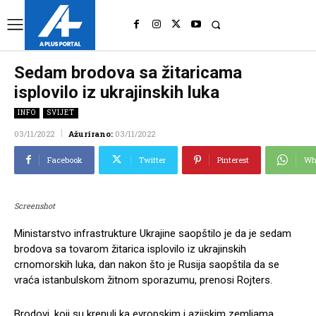
UK
LONDON NEWS
Sedam brodova sa žitaricama
isplovilo iz ukrajinskih luka
INFO
SVIJET
03/11/2022
Ažurirano:
03/11/2022
Facebook
Twitter
Pinterest
Wh
Screenshot
Ministarstvo infrastrukture Ukrajine saopštilo je da je sedam
brodova sa tovarom žitarica isplovilo iz ukrajinskih
crnomorskih luka, dan nakon što je Rusija saopštila da se
vraća istanbulskom žitnom sporazumu, prenosi Rojters.
Brodovi, koji su krenuli ka evropskim i azijskim zemljama,