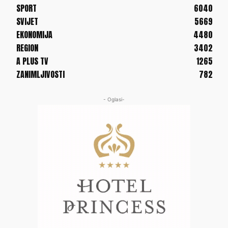
SPORT
6040
SVIJET
5669
EKONOMIJA
4480
REGION
3402
A PLUS TV
1265
ZANIMLJIVOSTI
782
- Oglasi-