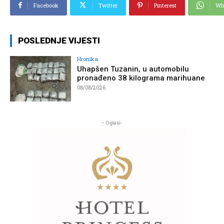
Facebook
Twitter
Pinterest
Wh
POSLEDNJE VIJESTI
Hronika
Uhapšen Tuzanin, u automobilu
pronađeno 38 kilograma marihuane
08/08/2026
- Oglasi-