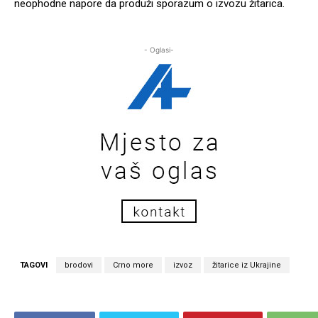
neophodne napore da produži sporazum o izvozu žitarica.
- Oglasi-
TAGOVI
brodovi
Crno more
izvoz
žitarice iz Ukrajine