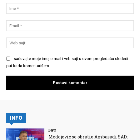
Im
Em
We
saj
sačuvajte moje ime, e-mail i veb sajt u ovom pregledaču sledeći
put kada komentarišem.
INFO
INFO
Medojević se obratio Ambasadi SAD: