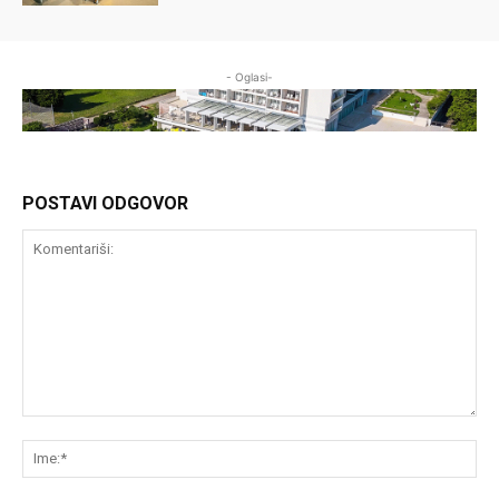
- Oglasi-
POSTAVI ODGOVOR
Komentariši:
Im