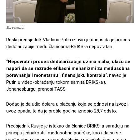
Screenshot
Ruski predsjednik Vladimir Putin izjavio je danas da je proces
dedolarizacije među članicama BRIKS-a nepovratan.
“
Nepovratni proces dedolarizacije uzima maha, ulažu se
napori da se razrade efikasni mehanizmi za međusobna
poravnanja i monetarnu i finansijsku kontrolu
“, naveo je
Putin u video-obraćanju tokom samita BRIKS-a u
Johanesburgu, prenosi TASS.
Dodao je da udio dolara u plaćanju koje se odnosi na izvoz i
uvoz opada, te da je prošle godine iznosio 28,7 odsto.
Predsjednik Rusije je istakao da članice BRIKS-a sarađuju na
principu jednakosti i međusobne podrške, kao i da su se
međusobna ulaganja zemalja članica povećala šest puta u