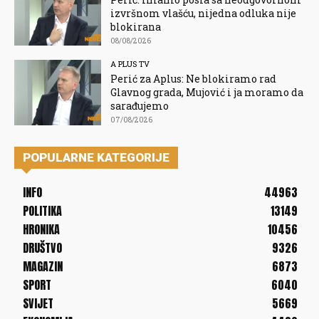
izvršnom vlašću, nijedna odluka nije
blokirana
08/08/2026
A PLUS TV
Perić za Aplus: Ne blokiramo rad
Glavnog grada, Mujović i ja moramo da
sarađujemo
07/08/2026
POPULARNE KATEGORIJE
INFO
44963
POLITIKA
13149
HRONIKA
10456
DRUŠTVO
9326
MAGAZIN
6873
SPORT
6040
SVIJET
5669