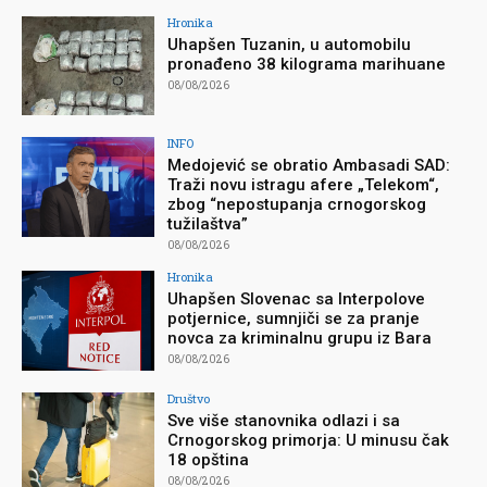
Hronika
Uhapšen Tuzanin, u automobilu
pronađeno 38 kilograma marihuane
08/08/2026
INFO
Medojević se obratio Ambasadi SAD:
Traži novu istragu afere „Telekom“,
zbog “nepostupanja crnogorskog
tužilaštva”
08/08/2026
Hronika
Uhapšen Slovenac sa Interpolove
potjernice, sumnjiči se za pranje
novca za kriminalnu grupu iz Bara
08/08/2026
Društvo
Sve više stanovnika odlazi i sa
Crnogorskog primorja: U minusu čak
18 opština
08/08/2026