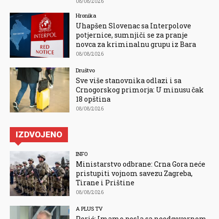
08/08/2026
Hronika
Uhapšen Slovenac sa Interpolove
potjernice, sumnjiči se za pranje
novca za kriminalnu grupu iz Bara
08/08/2026
Društvo
Sve više stanovnika odlazi i sa
Crnogorskog primorja: U minusu čak
18 opština
08/08/2026
IZDVOJENO
INFO
Ministarstvo odbrane: Crna Gora neće
pristupiti vojnom savezu Zagreba,
Tirane i Prištine
08/08/2026
A PLUS TV
Perić: Imamo posla sa neodgovornom