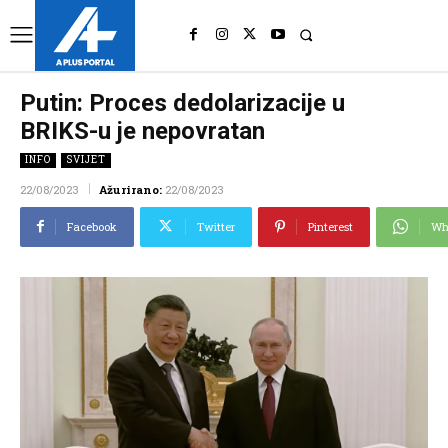
UK
LONDON NEWS
Putin: Proces dedolarizacije u
BRIKS-u je nepovratan
INFO
SVIJET
22/08/2023
Ažurirano:
22/08/2023
Facebook
Twitter
Pinterest
Wh