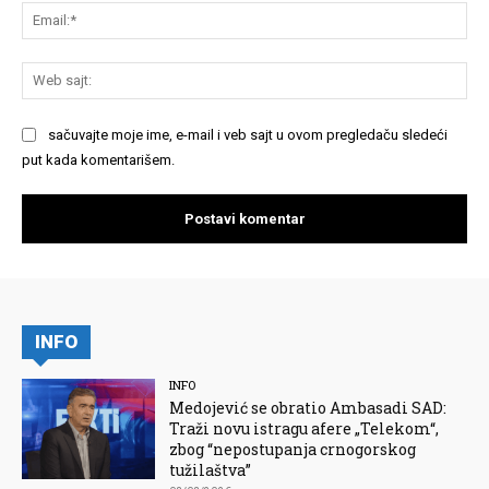
Em
We
saj
sačuvajte moje ime, e-mail i veb sajt u ovom pregledaču sledeći
put kada komentarišem.
INFO
INFO
Medojević se obratio Ambasadi SAD:
Traži novu istragu afere „Telekom“,
zbog “nepostupanja crnogorskog
tužilaštva”