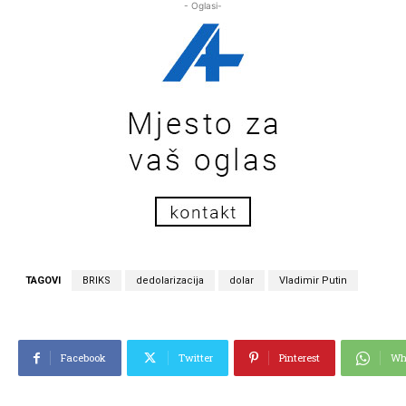
- Oglasi-
TAGOVI
BRIKS
dedolarizacija
dolar
Vladimir Putin
Facebook
Twitter
Pinterest
Wh