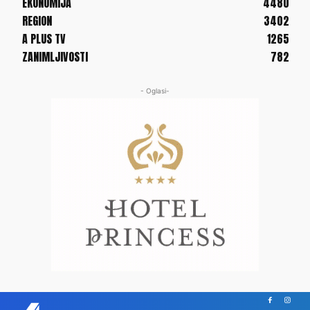
EKONOMIJA
4480
REGION
3402
A PLUS TV
1265
ZANIMLJIVOSTI
782
- Oglasi-