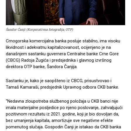
Šandor Čanji (Korporativna fotografija, OTP)
Crnogorska komercijalna banka posluje stabilno, ima visoku
likvidnost i adekvatnu kapitalizovanost, ocijenjeno je na
današnjem sastanku guvernera Centralne banke Crne Gore
(CBCG) Radoja Žugića i predsjednika i glavnog izvršnog
direktora OTP banke, Šandora Čanjija.
Sastanku je, kako je saopšteno iz CBCG, prisustvovao i
Tamaš Kamaraši, predsjednik Upravnog odbora CKB banke.
“Nedavna zloupotreba službenog položaja u CKB banci nije
imala materijalne posljedice po njeno poslovanje, zahvaljujući
pozitivnom rezultatu iz 2021. godine, koji je bio dovoljan da,
bez umanjenja kapitala, amortizuje sve negativne efekte
pomenutog slučaja. Gospodin Čanji je istakao da CKB banka