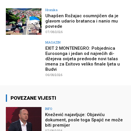
Hronika
Uhapšen Rožajac osumnjičen da je
glavom udario bratanca i nanio mu
povrede
07/08/2026
MAGAZIN
EXIT 2 MONTENEGRO: Pobjednica
Eurosonga i jedan od najvećih di-
džejeva svijeta predvode novi talas
imena za Exitovo veliko finale ljeta u
Budvi
06/08/2026
POVEZANE VIJESTI
INFO
Knežević najavljuje: Objaviću
dokument, posle toga Spajić ne može
biti premijer
07/08/2026