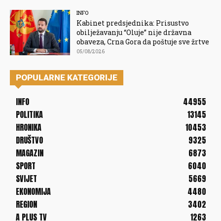
INFO
Kabinet predsjednika: Prisustvo
obilježavanju “Oluje” nije državna
obaveza, Crna Gora da poštuje sve žrtve
05/08/2026
POPULARNE KATEGORIJE
INFO
44955
POLITIKA
13145
HRONIKA
10453
DRUŠTVO
9325
MAGAZIN
6873
SPORT
6040
SVIJET
5669
EKONOMIJA
4480
REGION
3402
A PLUS TV
1263