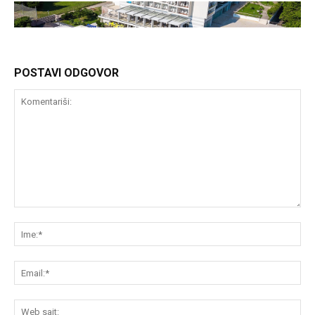
POSTAVI ODGOVOR
Komentariši:
Im
Em
We