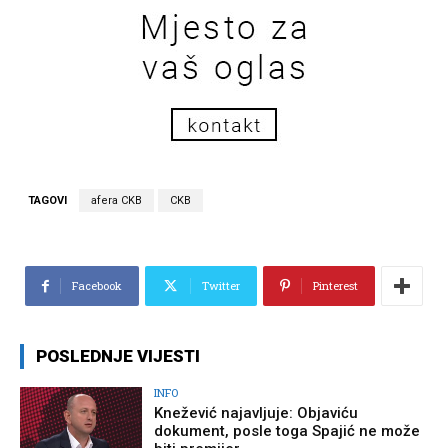
TAGOVI
afera CKB
CKB
Facebook
Twitter
Pinterest
POSLEDNJE VIJESTI
INFO
Knežević najavljuje: Objaviću
dokument, posle toga Spajić ne može