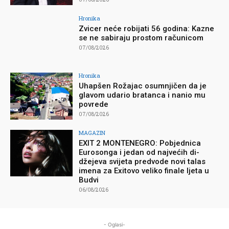
Hronika
Zvicer neće robijati 56 godina: Kazne
se ne sabiraju prostom računicom
07/08/2026
Hronika
Uhapšen Rožajac osumnjičen da je
glavom udario bratanca i nanio mu
povrede
07/08/2026
MAGAZIN
EXIT 2 MONTENEGRO: Pobjednica
Eurosonga i jedan od najvećih di-
džejeva svijeta predvode novi talas
imena za Exitovo veliko finale ljeta u
Budvi
06/08/2026
- Oglasi-