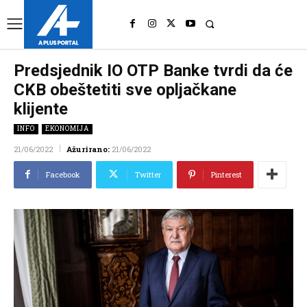
UK
LONDON NEWS
Predsjednik IO OTP Banke tvrdi da će
CKB obeštetiti sve opljačkane
klijente
INFO
EKONOMIJA
21/06/2022
Ažurirano:
21/06/2022
Facebook
Twitter
Pinterest