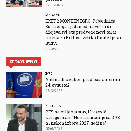
07/08/2026
MAGAZIN
EXIT 2 MONTENEGRO: Pobjednica
Eurosonga i jedan od najvećih di-
džejeva svijeta predvode novi talas
imena za Exitovo veliko finale ljeta u
Budvi
06/08/2026
IZDVOJENO
INFO
Antimafija zakon pred poslanicima
24. avgusta?
06/08/2026
A PLUS TV
PES ne mijenja stav, Urošević
kategoričan: “Nema saradnje sa DPS
ni nakon izbora 2027. godine”
05/08/2026