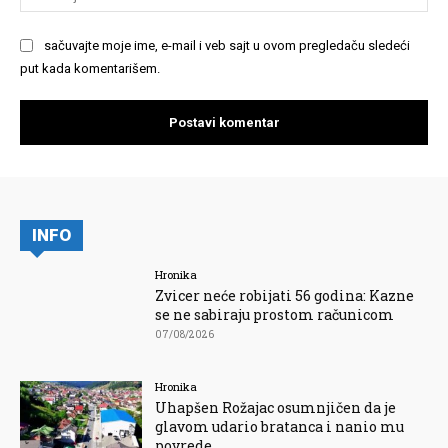
saj
sačuvajte moje ime, e-mail i veb sajt u ovom pregledaču sledeći
put kada komentarišem.
INFO
Hronika
Zvicer neće robijati 56 godina: Kazne
se ne sabiraju prostom računicom
07/08/2026
Hronika
Uhapšen Rožajac osumnjičen da je
glavom udario bratanca i nanio mu
povrede