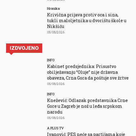
Hronika
Krivična prijava protiv oca i sina,
tukli maloljetnika u dvorištu škole u
Nikšiću
05/08/2026
IZDVOJENO
INFO
Kabinet predsjednika: Prisustvo
obilježavanju “Oluje” nije državna
obaveza, Crna Gora da poštuje sve žrtve
05/08/2026
INFO
Knežević: Odlazak predstavnika Crne
Gore u Zagreb je nož u leđa srpskom
narodu
05/08/2026
A PLUS TV
Ivanović: PES neće sa partijama koje