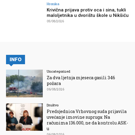
Hronika
Krivična prijava protiv oca i sina, tukli
maloljetnika u dvorištu škole u Nikšiću
05/08/2026
INFO
Uncategorized
Za dva ljetnja mjeseca gasili 346
požara
06/08/2026
Društvo
Predsjednica Vrhovnog suda prijavila
uvećanje imovine supruga: Na
računima 136.000, ne da kontrolu ASK-
u
06/08/2026