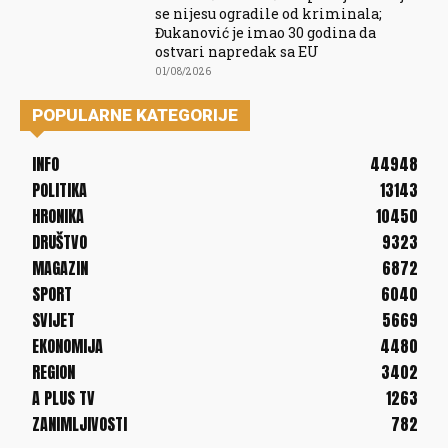
se nijesu ogradile od kriminala;
Đukanović je imao 30 godina da
ostvari napredak sa EU
01/08/2026
POPULARNE KATEGORIJE
INFO
44948
POLITIKA
13143
HRONIKA
10450
DRUŠTVO
9323
MAGAZIN
6872
SPORT
6040
SVIJET
5669
EKONOMIJA
4480
REGION
3402
A PLUS TV
1263
ZANIMLJIVOSTI
782