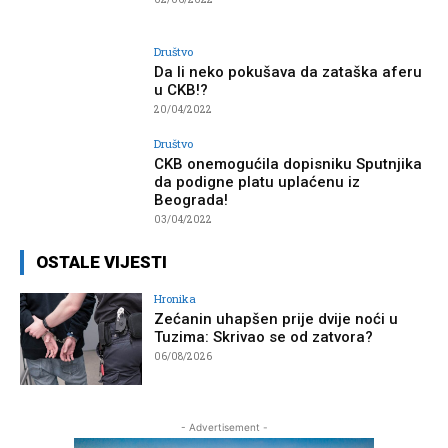
Društvo
Da li neko pokušava da zataška aferu
u CKB!?
20/04/2022
Društvo
CKB onemogućila dopisniku Sputnjika
da podigne platu uplaćenu iz
Beograda!
03/04/2022
OSTALE VIJESTI
Hronika
Zećanin uhapšen prije dvije noći u
Tuzima: Skrivao se od zatvora?
06/08/2026
- Advertisement -