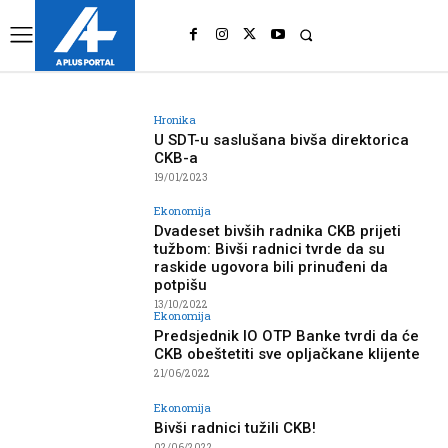
UK
LONDON NEWS
Hronika
U SDT-u saslušana bivša direktorica
CKB-a
19/01/2023
Ekonomija
Dvadeset bivših radnika CKB prijeti
tužbom: Bivši radnici tvrde da su
raskide ugovora bili prinuđeni da
potpišu
13/10/2022
Ekonomija
Predsjednik IO OTP Banke tvrdi da će
CKB obeštetiti sve opljačkane klijente
21/06/2022
Ekonomija
Bivši radnici tužili CKB!
02/06/2022