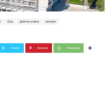
a
Čanj
gašenje požara
kanader
Twitter
Pinterest
WhatsApp