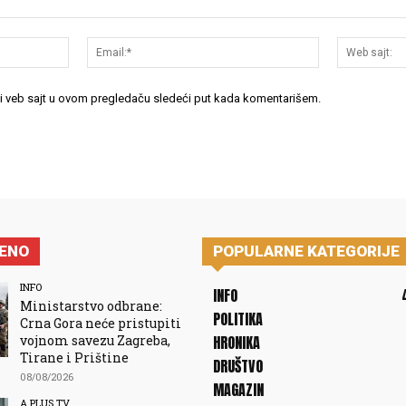
Ime:*
Email:*
 i veb sajt u ovom pregledaču sledeći put kada komentarišem.
JENO
POPULARNE KATEGORIJE
INFO
INFO
Ministarstvo odbrane:
POLITIKA
Crna Gora neće pristupiti
vojnom savezu Zagreba,
HRONIKA
Tirane i Prištine
DRUŠTVO
08/08/2026
MAGAZIN
A PLUS TV