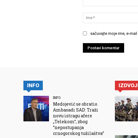
Komentariši:
sačuvajte moje ime, e-mail
INFO
IZDVO
INFO
Medojević se obratio
Ambasadi SAD: Traži
novu istragu afere
„Telekom“, zbog
“nepostupanja
crnogorskog tužilaštva”