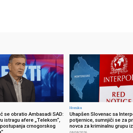
Hronika
ć se obratio Ambasadi SAD:
Uhapšen Slovenac sa Interp
vu istragu afere „Telekom“,
potjernice, sumnjiči se za p
postupanja crnogorskog
novca za kriminalnu grupu i
a”
08/08/2026