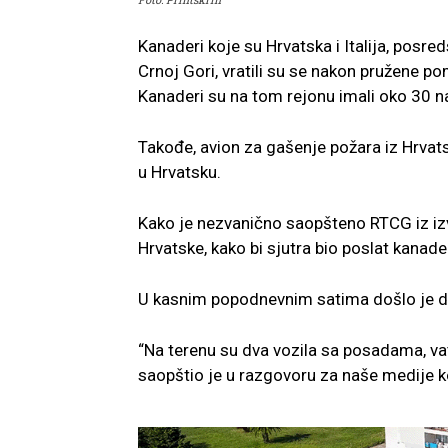
Kanaderi koje su Hrvatska i Italija, posre
Crnoj Gori, vratili su se nakon pružene po
Kanaderi su na tom rejonu imali oko 30 na
Takođe, avion za gašenje požara iz Hrvatsk
u Hrvatsku.
Kako je nezvanično saopšteno RTCG iz izv
Hrvatske, kako bi sjutra bio poslat kanad
U kasnim popodnevnim satima došlo je do
“Na terenu su dva vozila sa posadama, v
saopštio je u razgovoru za naše medije k