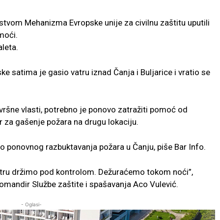
dstvom Mehanizma Evropske unije za civilnu zaštitu uputili
moći.
leta.
e satima je gasio vatru iznad Čanja i Buljarice i vratio se
ršne vlasti, potrebno je ponovo zatražiti pomoć od
er za gašenje požara na drugu lokaciju.
 ponovnog razbuktavanja požara u Čanju, piše Bar Info.
atru držimo pod kontrolom. Dežuraćemo tokom noći”,
omandir Službe zaštite i spašavanja Aco Vulević.
- Oglasi-