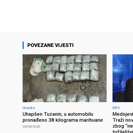
POVEZANE VIJESTI
Hronika
INFO
Uhapšen Tuzanin, u automobilu
Medojevi
pronađeno 38 kilograma marihuane
Traži no
zbog “ne
08/08/2026
tužilaštv