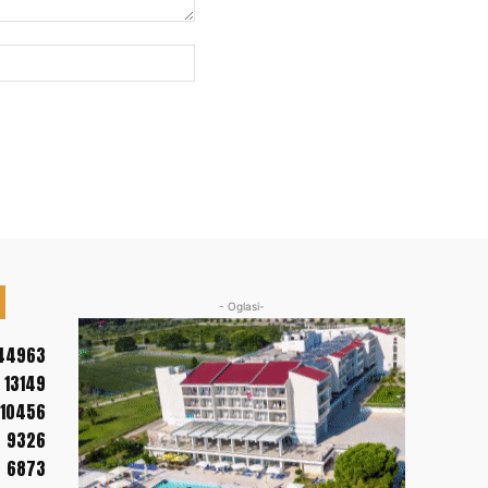
Web
sajt:
- Oglasi-
44963
13149
10456
9326
6873