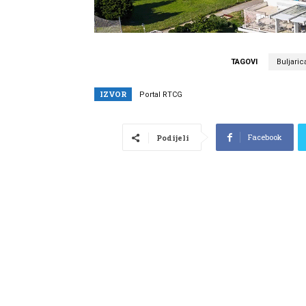
TAGOVI
Buljaric
IZVOR
Portal RTCG
Facebook
Podijeli