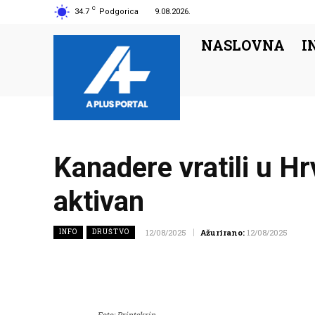
C
34.7
Podgorica
9.08.2026.
NASLOVNA
I
Kanadere vratili u Hrv
aktivan
INFO
DRUŠTVO
12/08/2025
Ažurirano:
12/08/2025
Foto: Printskrin