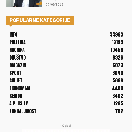
07/08/2026
POPULARNE KATEGORIJE
INFO
44963
POLITIKA
13149
HRONIKA
10456
DRUŠTVO
9326
MAGAZIN
6873
SPORT
6040
SVIJET
5669
EKONOMIJA
4480
REGION
3402
A PLUS TV
1265
ZANIMLJIVOSTI
782
- Oglasi-