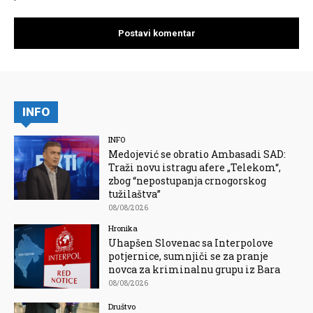
INFO
INFO
Medojević se obratio Ambasadi SAD:
Traži novu istragu afere „Telekom“,
zbog “nepostupanja crnogorskog
tužilaštva”
08/08/2026
Hronika
Uhapšen Slovenac sa Interpolove
potjernice, sumnjiči se za pranje
novca za kriminalnu grupu iz Bara
08/08/2026
Društvo