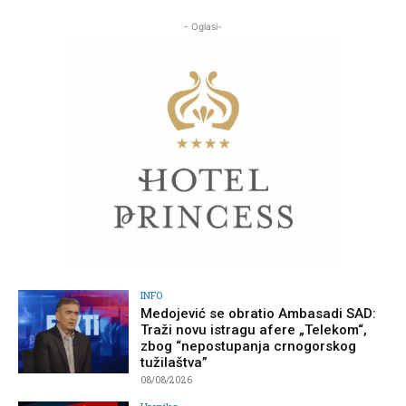
- Oglasi-
INFO
Medojević se obratio Ambasadi SAD:
Traži novu istragu afere „Telekom“,
zbog “nepostupanja crnogorskog
tužilaštva”
08/08/2026