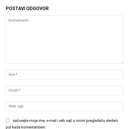
POSTAVI ODGOVOR
Komentariši:
Im
Em
We
saj
sačuvajte moje ime, e-mail i veb sajt u ovom pregledaču sledeći
put kada komentarišem.