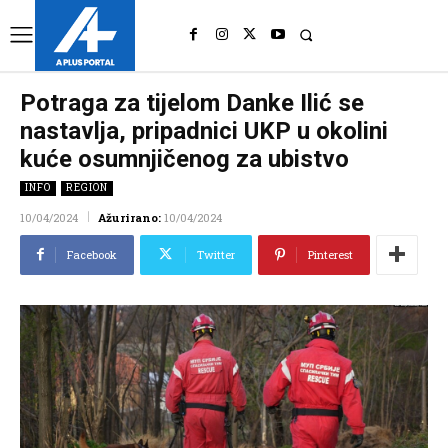
UK
LONDON NEWS
Potraga za tijelom Danke Ilić se
nastavlja, pripadnici UKP u okolini
kuće osumnjičenog za ubistvo
INFO
REGION
10/04/2024
Ažurirano:
10/04/2024
Facebook
Twitter
Pinterest