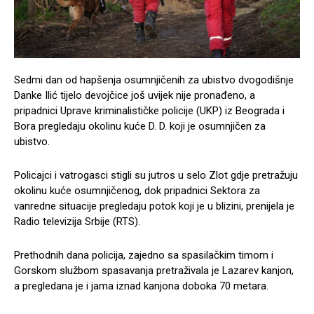
Sedmi dan od hapšenja osumnjičenih za ubistvo dvogodišnje
Danke Ilić tijelo devojčice još uvijek nije pronađeno, a
pripadnici Uprave kriminalističke policije (UKP) iz Beograda i
Bora pregledaju okolinu kuće D. D. koji je osumnjičen za
ubistvo.
Policajci i vatrogasci stigli su jutros u selo Zlot gdje pretražuju
okolinu kuće osumnjičenog, dok pripadnici Sektora za
vanredne situacije pregledaju potok koji je u blizini, prenijela je
Radio televizija Srbije (RTS).
Prethodnih dana policija, zajedno sa spasilačkim timom i
Gorskom službom spasavanja pretraživala je Lazarev kanjon,
a pregledana je i jama iznad kanjona doboka 70 metara.