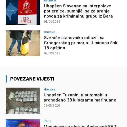
Hronika
Uhapšen Slovenac sa Interpolove
potjernice, sumnjiči se za pranje
novca za kriminalnu grupu iz Bara
08/08/2026
Društvo
Sve više stanovnika odlazi i sa
Crnogorskog primorja: U minusu čak
18 opština
08/08/2026
POVEZANE VIJESTI
Hronika
Uhapšen Tuzanin, u automobilu
pronađeno 38 kilograma marihuane
08/08/2026
INFO
Medojević se obratio Ambasadi SAD: