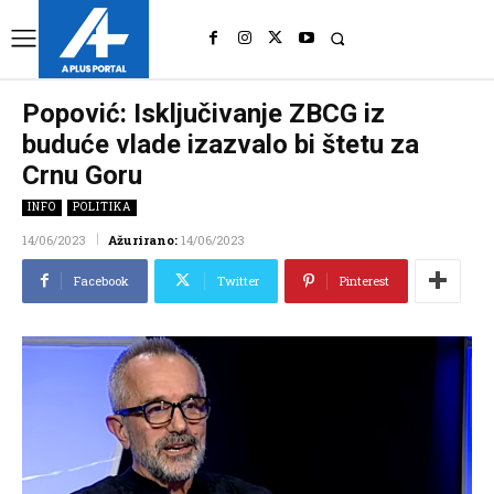
UK
LONDON NEWS
Popović: Isključivanje ZBCG iz
buduće vlade izazvalo bi štetu za
Crnu Goru
INFO
POLITIKA
14/06/2023
Ažurirano:
14/06/2023
Facebook
Twitter
Pinterest