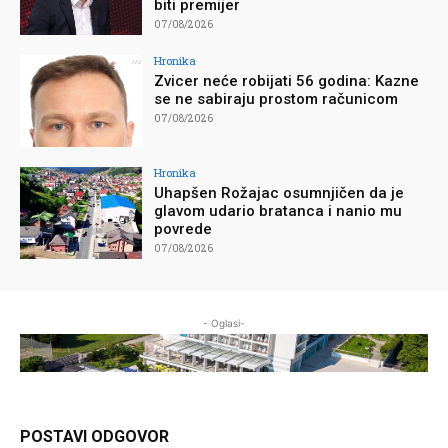
biti premijer
07/08/2026
Hronika
Zvicer neće robijati 56 godina: Kazne
se ne sabiraju prostom računicom
07/08/2026
Hronika
Uhapšen Rožajac osumnjičen da je
glavom udario bratanca i nanio mu
povrede
07/08/2026
- Oglasi-
POSTAVI ODGOVOR