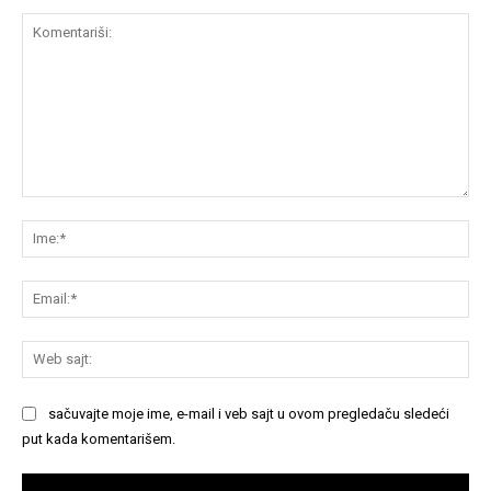
Komentariši:
Im
Em
We
saj
sačuvajte moje ime, e-mail i veb sajt u ovom pregledaču sledeći
put kada komentarišem.