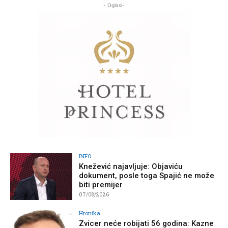
- Oglasi-
INFO
Knežević najavljuje: Objaviću
dokument, posle toga Spajić ne može
biti premijer
07/08/2026
Hronika
Zvicer neće robijati 56 godina: Kazne