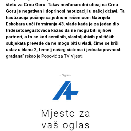
štetu za Crnu Goru. Takav međunarodni uticaj na Crnu
Goru je negativan i doprinosi haotizaciji u našoj državi. Ta
haotizacija počinje sa jednom rečenicom Gabrijela
Eskobara uoči formiranja 43. vlade kada je za jedan dio
tridesetoavgustovaca kazao da ne mogu biti njihovi
partneri, a to se kod servilnih, vlastoljubivih političkih
subjekata prevede da ne mogu biti u vladi, čime se krši
ustav u članu 2, temelj našeg sistema i jednakopravnost
građana
” rekao je Popović za TV Vijesti.
- Oglasi-