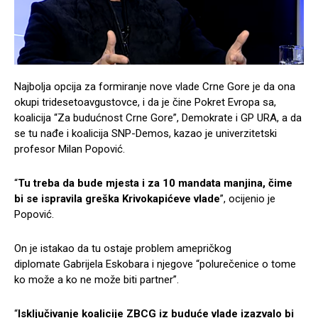
Najbolja opcija za formiranje nove vlade Crne Gore je da ona
okupi tridesetoavgustovce, i da je čine Pokret Evropa sa,
koalicija “Za budućnost Crne Gore”, Demokrate i GP URA, a da
se tu nađe i koalicija SNP-Demos, kazao je univerzitetski
profesor Milan Popović.
“
Tu treba da bude mjesta i za 10 mandata manjina, čime
bi se ispravila greška Krivokapićeve vlade
”, ocijenio je
Popović.
On je istakao da tu ostaje problem amepričkog
diplomate Gabrijela Eskobara i njegove “polurečenice o tome
ko može a ko ne može biti partner”.
“
Isključivanje koalicije ZBCG iz buduće vlade izazvalo bi