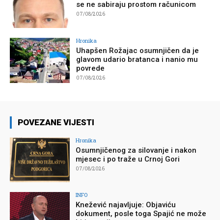
se ne sabiraju prostom računicom
07/08/2026
Hronika
Uhapšen Rožajac osumnjičen da je
glavom udario bratanca i nanio mu
povrede
07/08/2026
POVEZANE VIJESTI
Hronika
Osumnjičenog za silovanje i nakon
mjesec i po traže u Crnoj Gori
07/08/2026
INFO
Knežević najavljuje: Objaviću
dokument, posle toga Spajić ne može