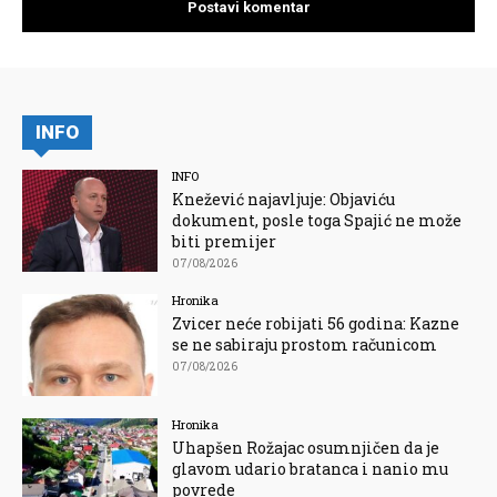
INFO
INFO
Knežević najavljuje: Objaviću
dokument, posle toga Spajić ne može
biti premijer
07/08/2026
Hronika
Zvicer neće robijati 56 godina: Kazne
se ne sabiraju prostom računicom
07/08/2026
Hronika
Uhapšen Rožajac osumnjičen da je
glavom udario bratanca i nanio mu
povrede