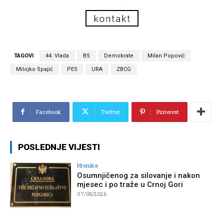
TAGOVI
44. Vlada
BS
Demokrate
Milan Popović
Milojko Spajić
PES
URA
ZBCG
Facebook
Twitter
Pinterest
POSLEDNJE VIJESTI
Hronika
Osumnjičenog za silovanje i nakon
mjesec i po traže u Crnoj Gori
07/08/2026