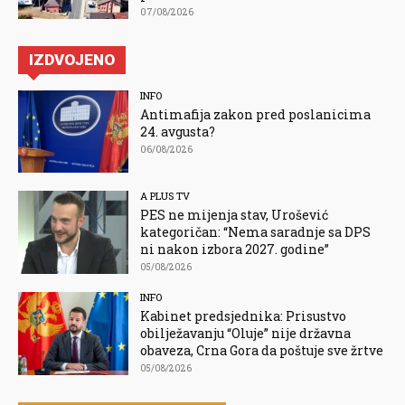
07/08/2026
IZDVOJENO
INFO
Antimafija zakon pred poslanicima
24. avgusta?
06/08/2026
A PLUS TV
PES ne mijenja stav, Urošević
kategoričan: “Nema saradnje sa DPS
ni nakon izbora 2027. godine”
05/08/2026
INFO
Kabinet predsjednika: Prisustvo
obilježavanju “Oluje” nije državna
obaveza, Crna Gora da poštuje sve žrtve
05/08/2026