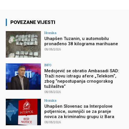
POVEZANE VIJESTI
Hronika
Uhapšen Tuzanin, u automobilu
pronađeno 38 kilograma marihuane
08/08/2026
INFO
Medojević se obratio Ambasadi SAD:
Traži novu istragu afere „Telekom“,
zbog “nepostupanja crnogorskog
tužilaštva”
08/08/2026
Hronika
Uhapšen Slovenac sa Interpolove
potjernice, sumnjiči se za pranje
novca za kriminalnu grupu iz Bara
08/08/2026