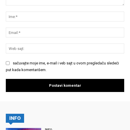
Komentariši:
Im
Em
We
saj
sačuvajte moje ime, e-mail i veb sajt u ovom pregledaču sledeći
put kada komentarišem.
INFO
INFO