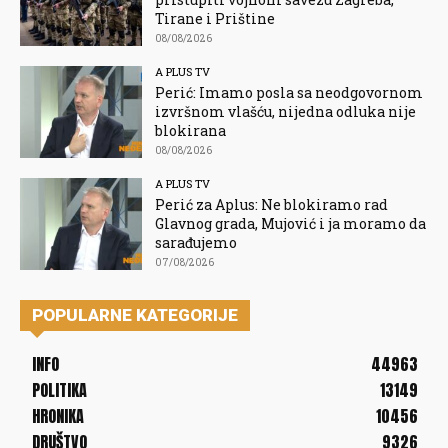
Tirane i Prištine
08/08/2026
A PLUS TV
Perić: Imamo posla sa neodgovornom
izvršnom vlašću, nijedna odluka nije
blokirana
08/08/2026
A PLUS TV
Perić za Aplus: Ne blokiramo rad
Glavnog grada, Mujović i ja moramo da
sarađujemo
07/08/2026
POPULARNE KATEGORIJE
INFO
44963
POLITIKA
13149
HRONIKA
10456
DRUŠTVO
9326