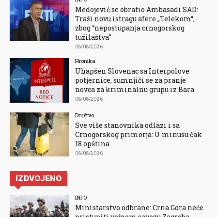
Medojević se obratio Ambasadi SAD:
Traži novu istragu afere „Telekom“,
zbog “nepostupanja crnogorskog
tužilaštva”
08/08/2026
Hronika
Uhapšen Slovenac sa Interpolove
potjernice, sumnjiči se za pranje
novca za kriminalnu grupu iz Bara
08/08/2026
Društvo
Sve više stanovnika odlazi i sa
Crnogorskog primorja: U minusu čak
18 opština
08/08/2026
IZDVOJENO
INFO
Ministarstvo odbrane: Crna Gora neće
pristupiti vojnom savezu Zagreba,