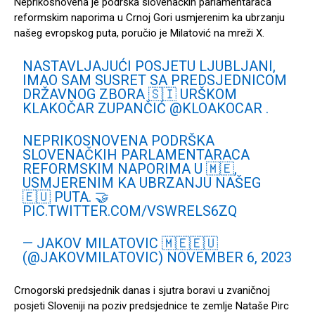
Neprikosnovena je podrška slovenačkih parlamentaraca
reformskim naporima u Crnoj Gori usmjerenim ka ubrzanju
našeg evropskog puta, poručio je Milatović na mreži X.
NASTAVLJAJUĆI POSJETU LJUBLJANI,
IMAO SAM SUSRET SA PREDSJEDNICOM
DRŽAVNOG ZBORA 🇸🇮 URŠKOM
KLAKOČAR ZUPANČIĆ
@KLOAKOCAR
.
NEPRIKOSNOVENA PODRŠKA
SLOVENAČKIH PARLAMENTARACA
REFORMSKIM NAPORIMA U 🇲🇪,
USMJERENIM KA UBRZANJU NAŠEG
🇪🇺 PUTA. 🤝
PIC.TWITTER.COM/VSWRELS6ZQ
— JAKOV MILATOVIC 🇲🇪🇪🇺
(@JAKOVMILATOVIC)
NOVEMBER 6, 2023
Crnogorski predsjednik danas i sjutra boravi u zvaničnoj
posjeti Sloveniji na poziv predsjednice te zemlje Nataše Pirc