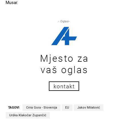
Musar.
- Oglasi-
TAGOVI
Crna Gora - Slovenija
EU
Jakov Milatović
Urška Klakočar Zupančić