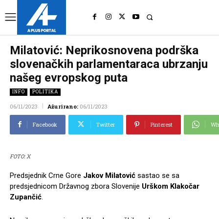
UK
LONDON NEWS
Milatović: Neprikosnovena podrška
slovenačkih parlamentaraca ubrzanju
našeg evropskog puta
INFO
POLITIKA
06/11/2023
Ažurirano:
06/11/2023
Facebook
Twitter
Pinterest
Wh
FOTO: X
Predsjednik Crne Gore
Jakov Milatović
sastao se sa
predsjednicom Državnog zbora Slovenije
Urškom Klakočar
Zupančić
.