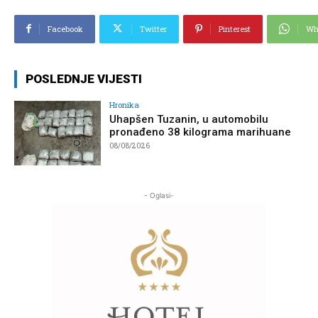
Facebook
Twitter
Pinterest
Wh
POSLEDNJE VIJESTI
Hronika
Uhapšen Tuzanin, u automobilu
pronađeno 38 kilograma marihuane
08/08/2026
- Oglasi-