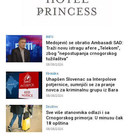
INFO
Medojević se obratio Ambasadi SAD:
Traži novu istragu afere „Telekom“,
zbog “nepostupanja crnogorskog
tužilaštva”
08/08/2026
Hronika
Uhapšen Slovenac sa Interpolove
potjernice, sumnjiči se za pranje
novca za kriminalnu grupu iz Bara
08/08/2026
Društvo
Sve više stanovnika odlazi i sa
Crnogorskog primorja: U minusu čak
18 opština
08/08/2026