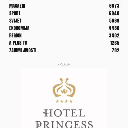
MAGAZIN
6873
SPORT
6040
SVIJET
5669
EKONOMIJA
4480
REGION
3402
A PLUS TV
1265
ZANIMLJIVOSTI
782
- Oglasi-