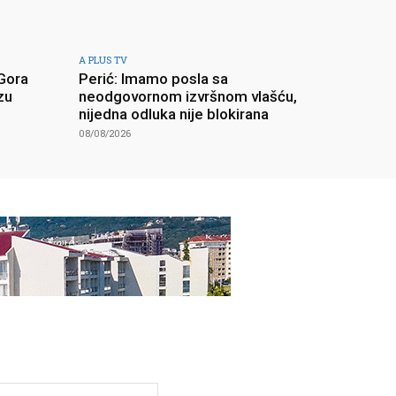
A PLUS TV
 Gora
Perić: Imamo posla sa
zu
neodgovornom izvršnom vlašću,
nijedna odluka nije blokirana
08/08/2026