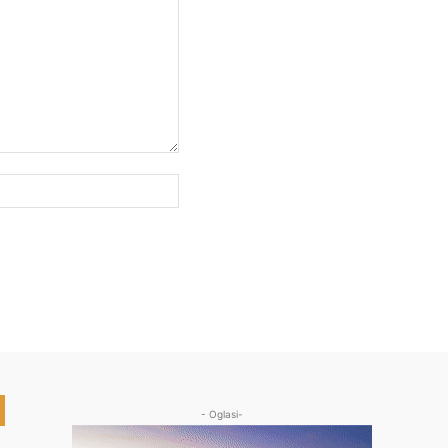
Web
sajt:
- Oglasi-