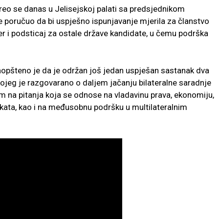
reo se danas u Jelisejskoj palati sa predsjednikom
 je poručuo da bi uspješno ispunjavanje mjerila za članstvo
er i podsticaj za ostale države kandidate, u čemu podrška
aopšteno je da je održan još jedan uspješan sastanak dva
jeg je razgovarano o daljem jačanju bilateralne saradnje
 na pitanja koja se odnose na vladavinu prava, ekonomiju,
jekata, kao i na međusobnu podršku u multilateralnim