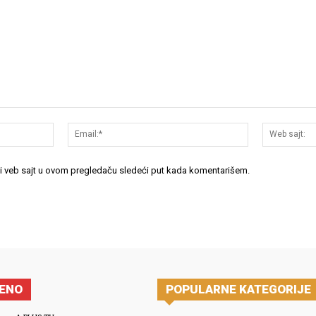
Ime:*
Email:*
 i veb sajt u ovom pregledaču sledeći put kada komentarišem.
JENO
POPULARNE KATEGORIJE