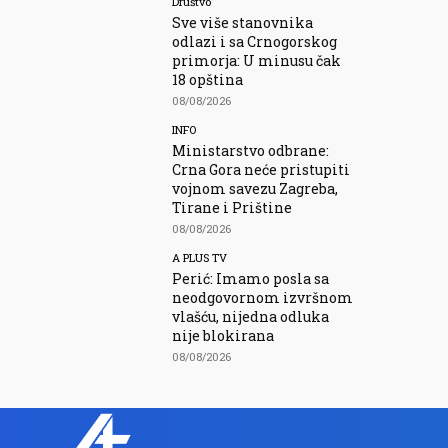
Društvo
Sve više stanovnika
odlazi i sa Crnogorskog
primorja: U minusu čak
18 opština
08/08/2026
INFO
Ministarstvo odbrane:
Crna Gora neće pristupiti
vojnom savezu Zagreba,
Tirane i Prištine
08/08/2026
A PLUS TV
Perić: Imamo posla sa
neodgovornom izvršnom
vlašću, nijedna odluka
nije blokirana
08/08/2026