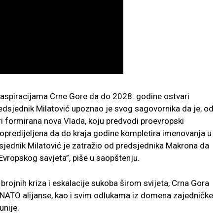
 aspiracijama Crne Gore da do 2028. godine ostvari
redsjednik Milatović upoznao je svog sagovornika da je, od
ri formirana nova Vlada, koju predvodi proevropski
to opredijeljena da do kraja godine kompletira imenovanja u
dsjednik Milatović je zatražio od predsjednika Makrona da
Evropskog savjeta”, piše u saopštenju.
brojnih kriza i eskalacije sukoba širom svijeta, Crna Gora
u NATO alijanse, kao i svim odlukama iz domena zajedničke
unije.