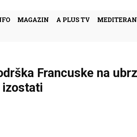
NFO
MAGAZIN
A PLUS TV
MEDITERAN
odrška Francuske na ubr
izostati
Facebook
Podijeli