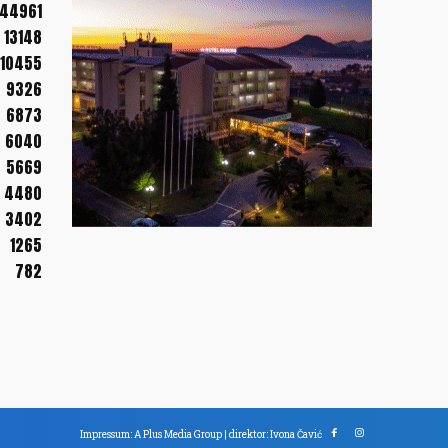
44961
13148
10455
9326
6873
6040
5669
4480
3402
1265
782
Impressum: A Plus Media Group | direktor: Ivona Čavić