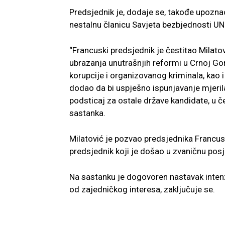
Predsjednik je, dodaje se, takođe upozn
nestalnu članicu Savjeta bezbjednosti UN
“Francuski predsjednik je čestitao Milat
ubrazanja unutrašnjih reformi u Crnoj Gor
korupcije i organizovanog kriminala, kao
dodao da bi uspješno ispunjavanje mjerila
podsticaj za ostale države kandidate, u 
sastanka.
Milatović je pozvao predsjednika Francusk
predsjednik koji je došao u zvaničnu posj
Na sastanku je dogovoren nastavak inte
od zajedničkog interesa, zaključuje se.