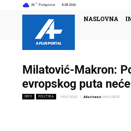
C
36
Podgorica
8.08.2026.
NASLOVNA
I
Milatović-Makron: P
evropskog puta neće 
INFO
POLITIKA
09/11/2023
Ažurirano:
09/11/2023