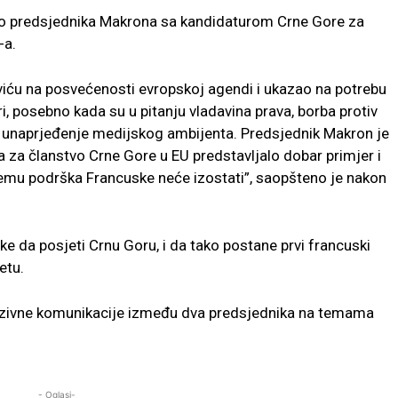
ao predsjednika Makrona sa kandidaturom Crne Gore za
-a.
oviću na posvećenosti evropskoj agendi i ukazao na potrebu
i, posebno kada su u pitanju vladavina prava, borba protiv
 i unaprjeđenje medijskog ambijenta. Predsjednik Makron je
 za članstvo Crne Gore u EU predstavljalo dobar primjer i
čemu podrška Francuske neće izostati”, saopšteno je nakon
e da posjeti Crnu Goru, i da tako postane prvi francuski
etu.
nzivne komunikacije između dva predsjednika na temama
- Oglasi-