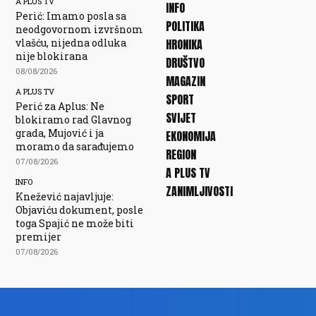
A PLUS TV
INFO
Perić: Imamo posla sa
POLITIKA
neodgovornom izvršnom
vlašću, nijedna odluka
HRONIKA
nije blokirana
DRUŠTVO
08/08/2026
MAGAZIN
A PLUS TV
SPORT
Perić za Aplus: Ne
SVIJET
blokiramo rad Glavnog
grada, Mujović i ja
EKONOMIJA
moramo da sarađujemo
REGION
07/08/2026
A PLUS TV
INFO
ZANIMLJIVOSTI
Knežević najavljuje:
Objaviću dokument, posle
toga Spajić ne može biti
premijer
07/08/2026