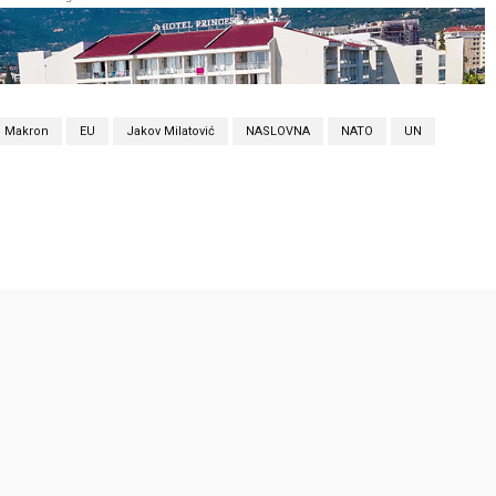
 Makron
EU
Jakov Milatović
NASLOVNA
NATO
UN
Twitter
Pinterest
WhatsApp