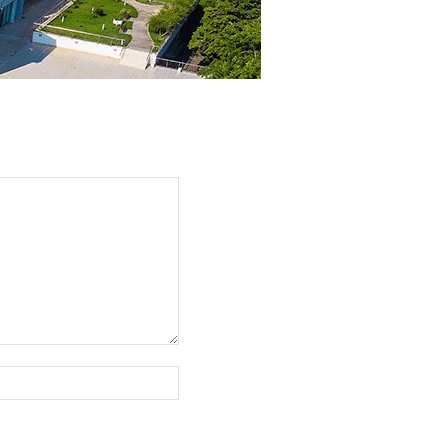
Web
sajt: