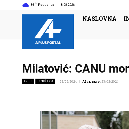
C
36
Podgorica
8.08.2026.
NASLOVNA
I
Milatović: CANU mora
INFO
DRUŠTVO
23/02/2024
Ažurirano:
23/02/2024