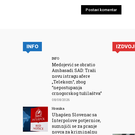
INFO
IZDVO
INFO
Medojević se obratio
Ambasadi SAD: Traži
novu istragu afere
„Telekom“, zbog
“nepostupanja
crnogorskog tužilaštva”
08/08/2026
Hronika
Uhapšen Slovenac sa
Interpolove potjernice,
sumnjiči se za pranje
novca za kriminalnu