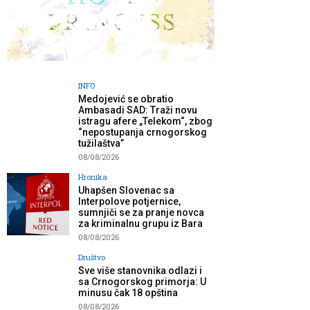
INFO
Medojević se obratio
Ambasadi SAD: Traži novu
istragu afere „Telekom“, zbog
“nepostupanja crnogorskog
tužilaštva”
08/08/2026
Hronika
Uhapšen Slovenac sa
Interpolove potjernice,
sumnjiči se za pranje novca
za kriminalnu grupu iz Bara
08/08/2026
Društvo
Sve više stanovnika odlazi i
sa Crnogorskog primorja: U
minusu čak 18 opština
08/08/2026