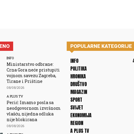
JENO
POPULARNE KATEGORIJE
INFO
INFO
Ministarstvo odbrane:
POLITIKA
Crna Gora neće pristupiti
vojnom savezu Zagreba,
HRONIKA
Tirane i Prištine
DRUŠTVO
08/08/2026
MAGAZIN
A PLUS TV
SPORT
Perić: Imamo posla sa
SVIJET
neodgovornom izvršnom
vlašću, nijedna odluka
EKONOMIJA
nije blokirana
REGION
08/08/2026
A PLUS TV