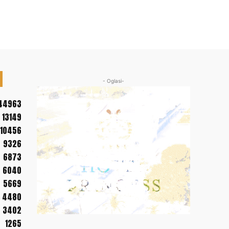
- Oglasi-
44963
13149
10456
9326
6873
6040
5669
4480
3402
1265