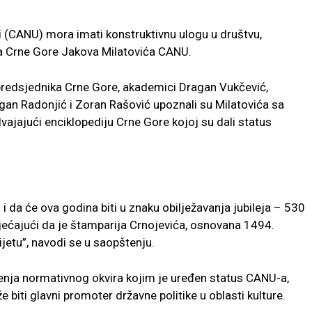
 (CANU) mora imati konstruktivnu ulogu u društvu,
a Crne Gore Jakova Milatovića CANU.
predsjednika Crne Gore, akademici Dragan Vukčević,
gan Radonjić i Zoran Rašović upoznali su Milatovića sa
jajući enciklopediju Crne Gore kojoj su dali status
i da će ova godina biti u znaku obilježavanja jubileja – 530
ećajući da je štamparija Crnojevića, osnovana 1494.
ijetu”, navodi se u saopštenju.
enja normativnog okvira kojim je uređen status CANU-a,
biti glavni promoter državne politike u oblasti kulture.