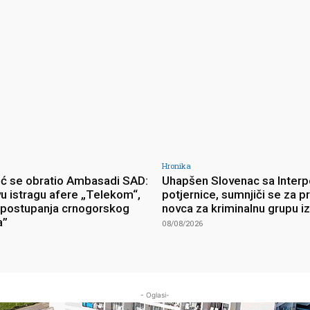
Hronika
ć se obratio Ambasadi SAD:
Uhapšen Slovenac sa Interp
vu istragu afere „Telekom“,
potjernice, sumnjiči se za p
postupanja crnogorskog
novca za kriminalnu grupu i
a”
08/08/2026
- Oglasi-