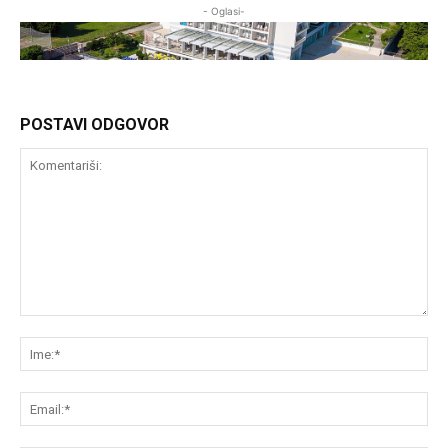
- Oglasi-
POSTAVI ODGOVOR
Komentariši:
Im
Em