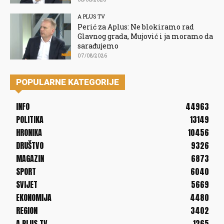
A PLUS TV
Perić za Aplus: Ne blokiramo rad
Glavnog grada, Mujović i ja moramo da
sarađujemo
07/08/2026
POPULARNE KATEGORIJE
INFO
44963
POLITIKA
13149
HRONIKA
10456
DRUŠTVO
9326
MAGAZIN
6873
SPORT
6040
SVIJET
5669
EKONOMIJA
4480
REGION
3402
A PLUS TV
1265