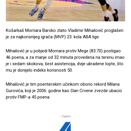
Košarkaš Mornara Barsko zlato Vladimir Mihailović proglašen
je za najkorisnijeg igrača (MVP) 23. kola ABA lige.
Mihailović je u pobjedi Mornara protiv Mege (83:70) postigao
46 poena, a za manje od 32 minuta provedena na terenu imao
je i sedam skokova, šest asistencija, dvije ukradene lopte, što
mu je donijelo indeks korisnosti 50.
Mihailović je tim poenterskim učinkom oborio rekord Milana
Gurovića, koji je 2006. godine kao član Crvene zvezde ubacio
protiv FMP-a 45 poena.
- Oglasi-