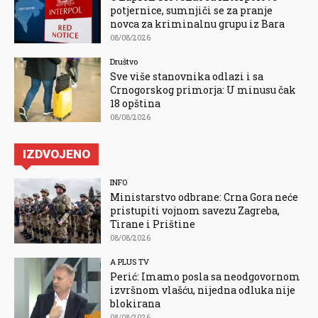
potjernice, sumnjiči se za pranje
novca za kriminalnu grupu iz Bara
08/08/2026
Društvo
Sve više stanovnika odlazi i sa
Crnogorskog primorja: U minusu čak
18 opština
08/08/2026
IZDVOJENO
INFO
Ministarstvo odbrane: Crna Gora neće
pristupiti vojnom savezu Zagreba,
Tirane i Prištine
08/08/2026
A PLUS TV
Perić: Imamo posla sa neodgovornom
izvršnom vlašću, nijedna odluka nije
blokirana
08/08/2026