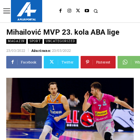
UK
LONDON NEWS
Mihailović MVP 23. kola ABA lige
MAGAZIN
SPORT
UNCATEGORIZED
23/03/2022
Ažurirano:
23/03/2022
Facebook
Twitter
Pinterest
Wh