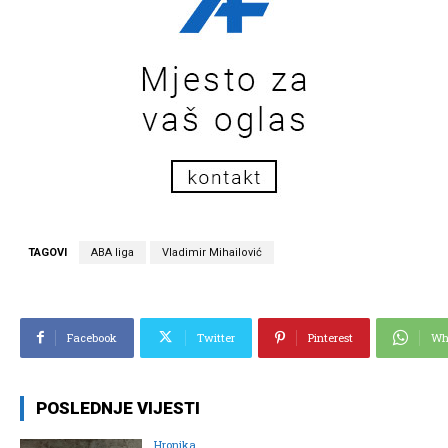
TAGOVI
ABA liga
Vladimir Mihailović
Facebook
Twitter
Pinterest
Wh
POSLEDNJE VIJESTI
Hronika