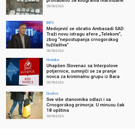
pronađeno 38 kilograma marihuane
08/08/2026
INFO
Medojević se obratio Ambasadi SAD:
Traži novu istragu afere „Telekom“,
zbog “nepostupanja crnogorskog
tužilaštva”
08/08/2026
Hronika
Uhapšen Slovenac sa Interpolove
potjernice, sumnjiči se za pranje
novca za kriminalnu grupu iz Bara
08/08/2026
Društvo
Sve više stanovnika odlazi i sa
Crnogorskog primorja: U minusu čak
18 opština
08/08/2026