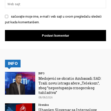
We
saj
sačuvajte moje ime, e-mail i veb sajt u ovom pregledaču sledeći
put kada komentarišem.
INFO
INFO
Medojević se obratio Ambasadi SAD:
Traži novu istragu afere „Telekom“,
zbog “nepostupanja crnogorskog
tužilaštva”
08/08/2026
Hronika
Uhapšen Slovenac sa Interpolove