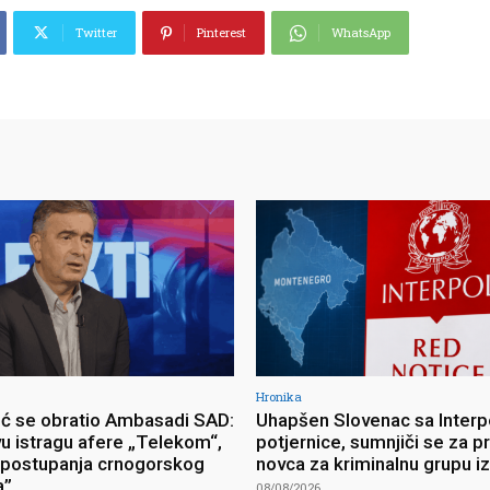
Twitter
Pinterest
WhatsApp
Hronika
ć se obratio Ambasadi SAD:
Uhapšen Slovenac sa Interp
vu istragu afere „Telekom“,
potjernice, sumnjiči se za p
postupanja crnogorskog
novca za kriminalnu grupu i
a”
08/08/2026