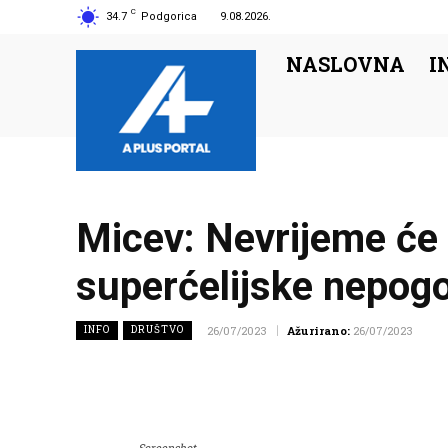
C
34.7
Podgorica
9.08.2026.
NASLOVNA
I
Micev: Nevrijeme će 
superćelijske nepog
INFO
DRUŠTVO
26/07/2023
Ažurirano:
26/07/2023
Screenshot