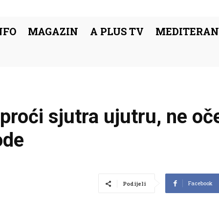
NFO
MAGAZIN
A PLUS TV
MEDITERAN
proći sjutra ujutru, ne oč
ode
Facebook
Podijeli