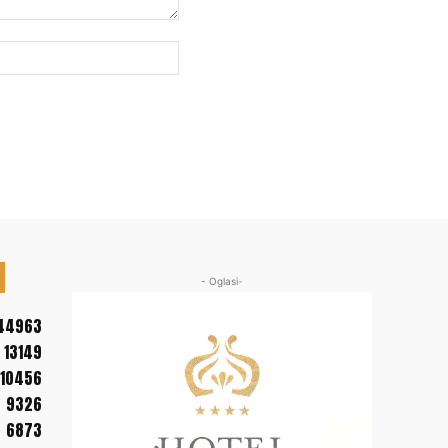
Web
sajt:
- Oglasi-
44963
13149
10456
9326
6873