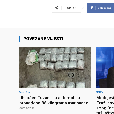
Facebook
Podijeli
POVEZANE VIJESTI
Hronika
INFO
Uhapšen Tuzanin, u automobilu
Medojevi
pronađeno 38 kilograma marihuane
Traži no
zbog “ne
08/08/2026
tužilaštv