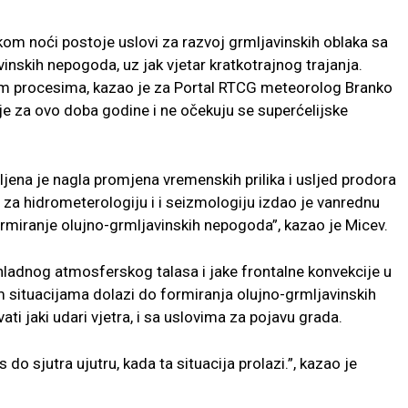
okom noći postoje uslovi za razvoj grmljavinskih oblaka sa
inskih nepogoda, uz jak vjetar kratkotrajnog trajanja.
im procesima, kazao je za Portal RTCG meteorolog Branko
ije za ovo doba godine i ne očekuju se superćelijske
jena je nagla promjena vremenskih prilika i usljed prodora
za hidrometerologiju i i seizmologiju izdao je vanrednu
rmiranje olujno-grmljavinskih nepogoda”, kazao je Micev.
hladnog atmosferskog talasa i jake frontalne konvekcije u
situacijama dolazi do formiranja olujno-grmljavinskih
ti jaki udari vjetra, i sa uslovima za pojavu grada.
do sjutra ujutru, kada ta situacija prolazi.”, kazao je