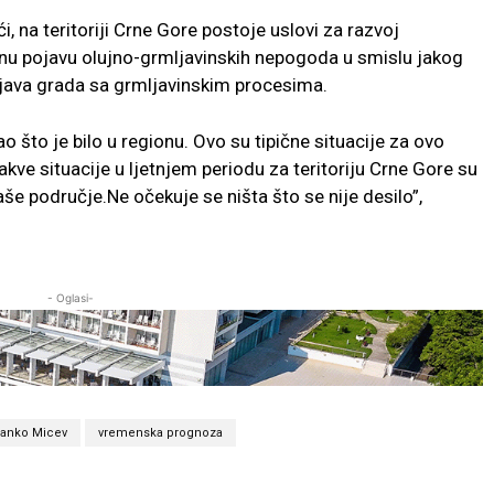
, na teritoriji Crne Gore postoje uslovi za razvoj
lnu pojavu olujno-grmljavinskih nepogoda u smislu jakog
ojava grada sa grmljavinskim procesima.
 što je bilo u regionu. Ovo su tipične situacije za ovo
vakve situacije u ljetnjem periodu za teritoriju Crne Gore su
e područje.Ne očekuje se ništa što se nije desilo”,
- Oglasi-
ranko Micev
vremenska prognoza