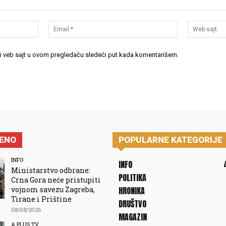
Ime:*
Email:*
 i veb sajt u ovom pregledaču sledeći put kada komentarišem.
JENO
POPULARNE KATEGORIJE
INFO
INFO
Ministarstvo odbrane:
POLITIKA
Crna Gora neće pristupiti
vojnom savezu Zagreba,
HRONIKA
Tirane i Prištine
DRUŠTVO
08/08/2026
MAGAZIN
A PLUS TV