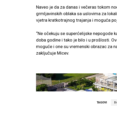
Naveo je da za danas i večeras tokom noći
grmljavinskih oblaka sa uslovima za loka
vjetra kratkotrajnog trajanja i moguća p
“Ne očekuju se superćelijske nepogode kao
doba godine i tako je bilo i u prošlosti. O
moguće i one su vremenski obrazac za naš
zaključuje Micev.
TAGOVI
B