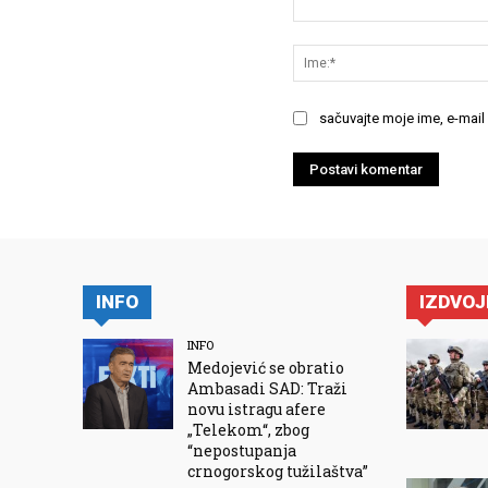
Komentariši:
sačuvajte moje ime, e-mail
INFO
IZDVO
INFO
Medojević se obratio
Ambasadi SAD: Traži
novu istragu afere
„Telekom“, zbog
“nepostupanja
crnogorskog tužilaštva”