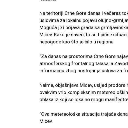
Na teritoriji Crne Gore danas i večeras t
uslovima za lokalnu pojavu olujno-grmljav
Moguća je i pojava grada sa grmljavinsk
Micev. Kako je naveo, to su tipične situac
nepogode kao što je bilo u regionu.
“Za danas na prostorima Crne Gore najavl
atmosferskog frontalnog talasa, a Zavod 
informaciju zbog postojanja uslova za fo
Naime, objašnjava Micev, usljed prodora 
ovakvim vrlo kompleksnim metereološkim 
oblaka iz koji se lokalno mogu manifestova
“Ova metereološka situacija trajaće danas 
Micev.