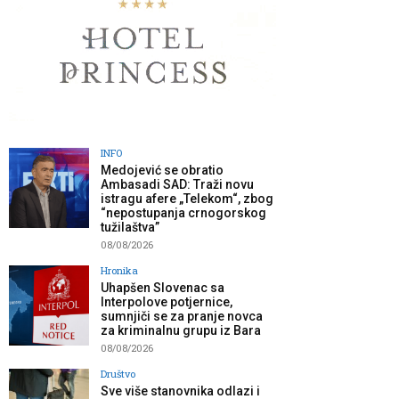
INFO
Medojević se obratio
Ambasadi SAD: Traži novu
istragu afere „Telekom“, zbog
“nepostupanja crnogorskog
tužilaštva”
08/08/2026
Hronika
Uhapšen Slovenac sa
Interpolove potjernice,
sumnjiči se za pranje novca
za kriminalnu grupu iz Bara
08/08/2026
Društvo
Sve više stanovnika odlazi i