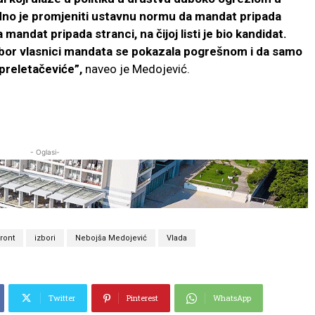
odno je promjeniti ustavnu normu da mandat pripada
 mandat pripada stranci, na čijoj listi je bio kandidat.
dbor vlasnici mandata se pokazala pogrešnom i da samo
 preletačeviće”,
naveo je Medojević.
- Oglasi-
ront
izbori
Nebojša Medojević
Vlada
Twitter
Pinterest
WhatsApp