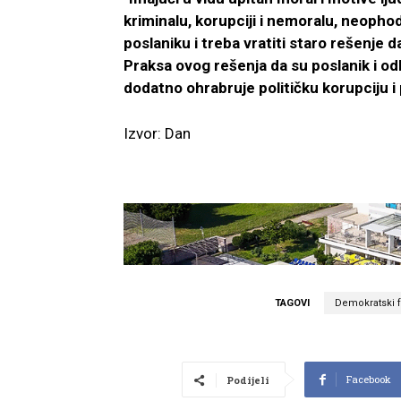
kriminalu, korupciji i nemoralu, neoph
poslaniku i treba vratiti staro rešenje da
Praksa ovog rešenja da su poslanik i o
dodatno ohrabruje političku korupciju i
Izvor: Dan
TAGOVI
Demokratski f
Facebook
Podijeli