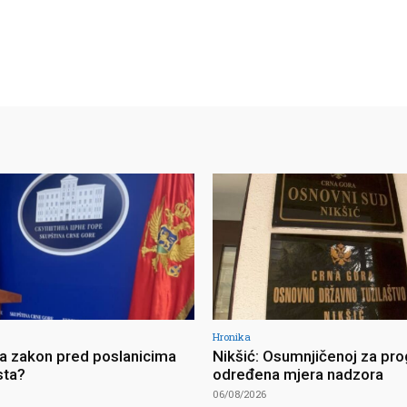
Hronika
ja zakon pred poslanicima
Nikšić: Osumnjičenoj za pro
sta?
određena mjera nadzora
06/08/2026