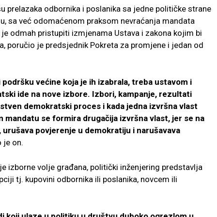
su prelazaka odbornika i poslanika sa jedne političke strane
drugu, sa već odomaćenom praksom nevraćanja mandata
no je odmah pristupiti izmjenama Ustava i zakona kojim bi
, poručio je predsjednik Pokreta za promjene i jedan od
bi podršku većine koja je ih izabrala, treba ustavom i
ki ide na nove izbore. Izbori, kampanje, rezultati
instven demokratski proces i kada jedna izvršna vlast
om mandatu se formira drugačija izvršna vlast, jer se na
a, urušava povjerenje u demokratiju i narušavava
 je on.
 izborne volje građana, politički inženjering predstavlja
iji tj. kupovini odbornika ili poslanika, novcem ili
udi koji ulaze u politiku u društvu duboko ogrezlom u