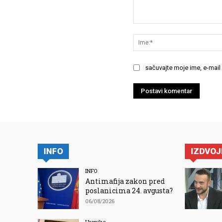
Komentariši:
sačuvajte moje ime, e-mail
INFO
IZDVO
INFO
Antimafija zakon pred
poslanicima 24. avgusta?
06/08/2026
Hronika