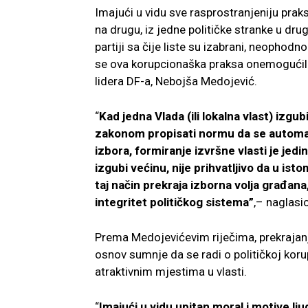
Imajući u vidu sve rasprostranjeniju prak
na drugu, iz jedne političke stranke u 
partiji sa čije liste su izabrani, neophod
se ova korupcionaška praksa onemogućila
lidera DF-a, Nebojša Medojević.
“
Kad jedna Vlada (ili lokalna vlast) izgu
zakonom propisati normu da se automats
izbora, formiranje izvršne vlasti je jed
izgubi većinu, nije prihvatljivo da u ist
taj način prekraja izborna volja građan
integritet političkog sistema”
,– naglasio
Prema Medojevićevim riječima, prekrajanje
osnov sumnje da se radi o političkoj korupc
atraktivnim mjestima u vlasti.
“
Imajući u vidu upitan moral i motive lj