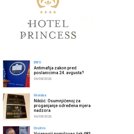
INFO
Antimafija zakon pred
poslanicima 24. avgusta?
06/08/2026
Hronika
Nikšić: Osumnjičenoj za
proganjanje određena mjera
nadzora
06/08/2026
Društvo
Vujanović pomilovao čak 483