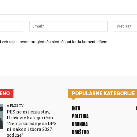
Ime:*
Email:*
 i veb sajt u ovom pregledaču sledeći put kada komentarišem.
JENO
POPULARNE KATEGORIJE
A PLUS TV
INFO
PES ne mijenja stav,
POLITIKA
Urošević kategoričan:
“Nema saradnje sa DPS
HRONIKA
ni nakon izbora 2027.
DRUŠTVO
godine”