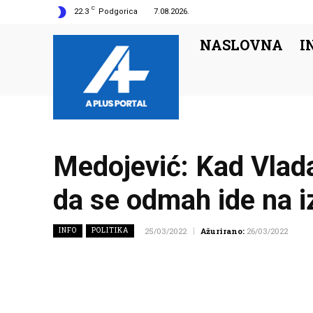
C
22.3
Podgorica
7.08.2026.
NASLOVNA
I
Medojević: Kad Vlada
da se odmah ide na i
INFO
POLITIKA
25/03/2022
Ažurirano:
26/03/2022