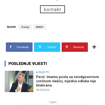
TAGOVI
Dubaji
MANS
Facebook
Twitter
Pinterest
POSLEDNJE VIJESTI
A PLUS TV
Perić: Imamo posla sa neodgovornom
izvršnom vlašću, nijedna odluka nije
blokirana
08/08/2026
- Oglasi-