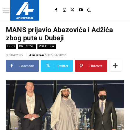
UK
LONDON NEWS
MANS prijavio Abazovića i Adžića
zbog puta u Dubaji
INFO
DRUŠTVO
POLITIKA
07/04/2022
Ažurirano:
07/04/2022
Facebook
Twitter
Pinterest