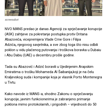
screenshot
NVO MANS predao je danas Agenciji za sprječavanje korupcije
(ASK) zahtjeve za pokretanje postupka protiv Dritana
Abazovića, vicepremijera Vlade Crne Gore i Filipa
Adzića
,
njegovog savjetnika, a sve zbog toga što nisu odbili
poklon u vidu plaćenog putovanja i troškova boravka u Dubaiu
i Abu Dabiu (UAE) u decembru prošle godine.
Tada su Abazović i Adzić boravili u Ujedinjenim Arapskim
Emiratima o trošku Mohameda Al Šaibanija,koji je na čelu
Kraljevskog suda i kompanije koja je vlasnik Porto Montenegra
u Tivtu.
Kako navode iz MANS-a, shodno Zakonu o sprječavanju
korupcije, javnim funkcionerima je zabranjeno primanje
poklona mimo protokolarnih, i prigodnih – vrijednosti do 50