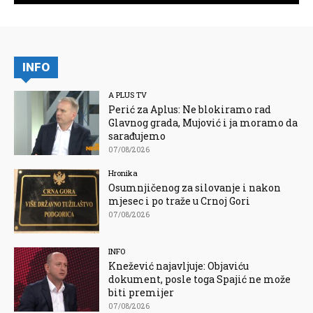
INFO
A PLUS TV
Perić za Aplus: Ne blokiramo rad
Glavnog grada, Mujović i ja moramo da
sarađujemo
07/08/2026
Hronika
Osumnjičenog za silovanje i nakon
mjesec i po traže u Crnoj Gori
07/08/2026
INFO
Knežević najavljuje: Objaviću
dokument, posle toga Spajić ne može
biti premijer
07/08/2026