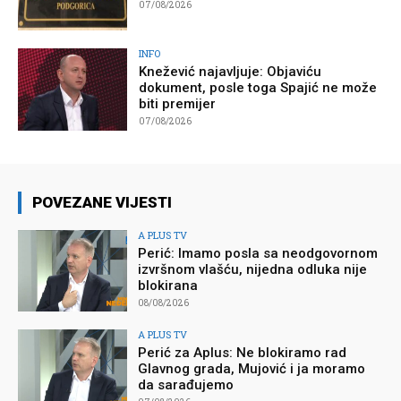
07/08/2026
INFO
Knežević najavljuje: Objaviću
dokument, posle toga Spajić ne može
biti premijer
07/08/2026
POVEZANE VIJESTI
A PLUS TV
Perić: Imamo posla sa neodgovornom
izvršnom vlašću, nijedna odluka nije
blokirana
08/08/2026
A PLUS TV
Perić za Aplus: Ne blokiramo rad
Glavnog grada, Mujović i ja moramo
da sarađujemo