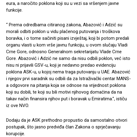
eura, a naročito poklona koji su u vezi sa vršenjem javne
funkcije.
“ Prema odredbama citiranog zakona, Abazović i Adzić su
morali odbiti poklon u vidu plaćenog putovanja i troškova
boravka, i o tome sačiniti pisani izvještaj, koji bi potom predali
organu vlasti u kom vrše javnu funkciju, u ovom slučaju Vladi
Crne Gore, odnosno Generalnom sekretarijatu Vlade Crne
Gore. Abazović i Adzić ne samo da nisu odbili poklon, već isto
nisu ni prijavili GSV-u, koji je nedavno predao evidenciju
poklona ASK-u, u kojoj nema traga putovanju u UAE. Abazović
i njegov prvi saradnik su odbili da za Istraživački centar MANS-
a odgovore na pitanja koja se odnose na vrijednost poklona
koji su dobili, te koji su bili motivi njihovog domaćina da na
takav način finansira njihov put i boravak u Emiratima.”, ističu
iz ove NVO.
Dodaju da je ASK prethodno propustio da samostalno otvori
postupak, što jasno predviđa član Zakona o sprječavanju
korupcije.