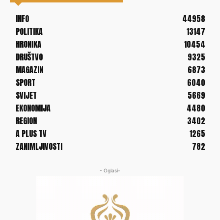
INFO
44958
POLITIKA
13147
HRONIKA
10454
DRUŠTVO
9325
MAGAZIN
6873
SPORT
6040
SVIJET
5669
EKONOMIJA
4480
REGION
3402
A PLUS TV
1265
ZANIMLJIVOSTI
782
- Oglasi-