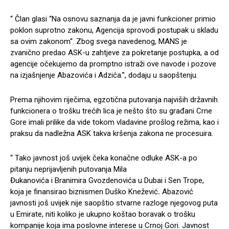
“ Član glasi “Na osnovu saznanja da je javni funkcioner primio
poklon suprotno zakonu, Agencija sprovodi postupak u skladu
sa ovim zakonom“. Zbog svega navedenog, MANS je
zvanično predao ASK-u zahtjeve za pokretanje postupka, a od
agencije očekujemo da promptno istraži ove navode i pozove
na izjašnjenje Abazovića i Adzića.”, dodaju u saopštenju.
Prema njihovim riječima, egzotična putovanja najviših državnih
funkcionera o trošku trećih lica je nešto što su građani Crne
Gore imali prilike da vide tokom vladavine prošlog režima, kao i
praksu da nadležna ASK takva kršenja zakona ne procesuira.
“ Tako javnost još uvijek čeka konačne odluke ASK-a po
pitanju neprijavljenih putovanja Mila
Đukanovića i Branimira Gvozdenovića u Dubai i Sen Trope,
koja je finansirao biznismen Duško Knežević
.
Abazović
javnosti još uvijek nije saopštio stvarne razloge njegovog puta
u Emirate, niti koliko je ukupno koštao boravak o trošku
kompanije koja ima poslovne interese u Crnoj Gori. Javnost