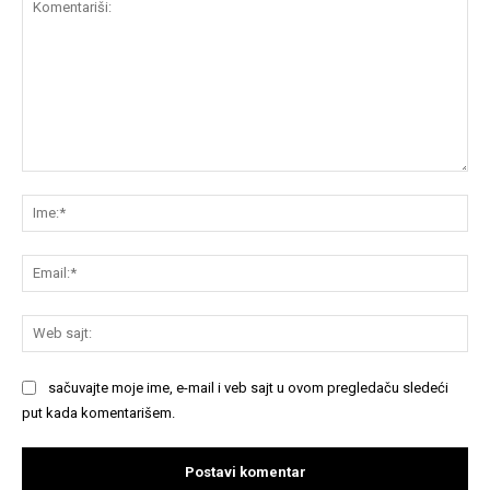
Komentariši:
Im
Em
We
saj
sačuvajte moje ime, e-mail i veb sajt u ovom pregledaču sledeći
put kada komentarišem.