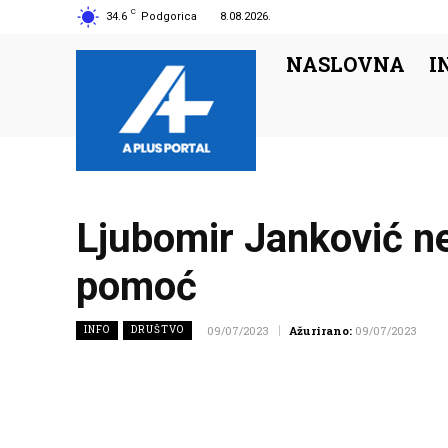
C
34.6
Podgorica
8.08.2026.
NASLOVNA
I
Ljubomir Janković ne
pomoć
INFO
DRUŠTVO
09/07/2023
Ažurirano:
09/07/2023