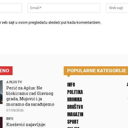
Ime:*
Email:*
 i veb sajt u ovom pregledaču sledeći put kada komentarišem.
JENO
POPULARNE KATEGORIJE
A PLUS TV
INFO
Perić za Aplus: Ne
POLITIKA
blokiramo rad Glavnog
grada, Mujović i ja
HRONIKA
moramo da sarađujemo
DRUŠTVO
07/08/2026
MAGAZIN
INFO
SPORT
Knežević najavljuje: