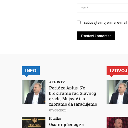
sačuvajte moje ime, e-mail
INFO
IZDVO
A PLUS TV
Perić za Aplus: Ne
blokiramo rad Glavnog
grada, Mujović i ja
moramo da sarađujemo
07/08/2026
Hronika
Osumnjičenog za