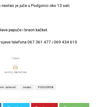
nestao je juče u Podgorici oko 13 sati.
 plave papuče i braon kačket.
 brojeve telefona 067 361 477 i 069 434 610.
- Oglasi-
mir Janković
nestao
PODGORICA