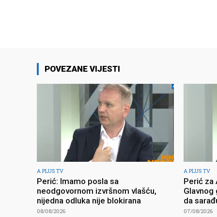
POVEZANE VIJESTI
A PLUS TV
A PLUS TV
Perić: Imamo posla sa
Perić za
neodgovornom izvršnom vlašću,
Glavnog 
nijedna odluka nije blokirana
da sara
08/08/2026
07/08/2026