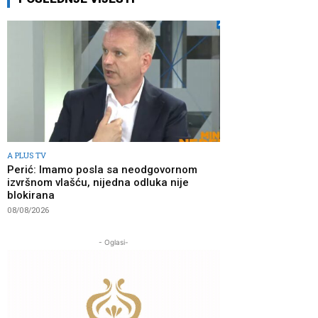
A PLUS TV
Perić: Imamo posla sa neodgovornom
izvršnom vlašću, nijedna odluka nije
blokirana
08/08/2026
- Oglasi-