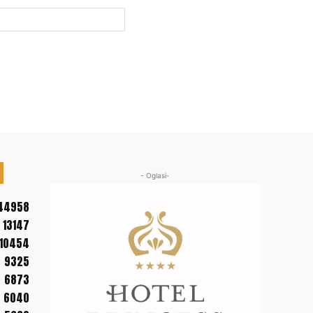
Web
sajt:
- Oglasi-
44958
13147
10454
9325
6873
6040