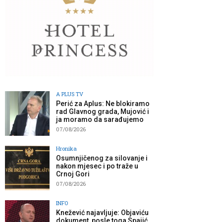
A PLUS TV
Perić za Aplus: Ne blokiramo
rad Glavnog grada, Mujović i
ja moramo da sarađujemo
07/08/2026
Hronika
Osumnjičenog za silovanje i
nakon mjesec i po traže u
Crnoj Gori
07/08/2026
INFO
Knežević najavljuje: Objaviću
dokument, posle toga Spajić