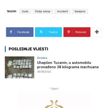
TAGOVI
čudo
Divlje svinje
incident
Sarajevo
Facebook
Twitter
Pinterest
POSLEDNJE VIJESTI
Hronika
Uhapšen Tuzanin, u automobilu
pronađeno 38 kilograma marihuane
08/08/2026
- Oglasi-