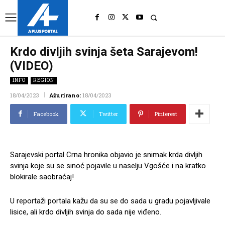
UK
LONDON NEWS
Krdo divljih svinja šeta Sarajevom!
(VIDEO)
INFO
REGION
18/04/2023
Ažurirano:
18/04/2023
Facebook
Twitter
Pinterest
Sarajevski portal Crna hronika objavio je snimak krda divljih
svinja koje su se sinoć pojavile u naselju Vgošće i na kratko
blokirale saobraćaj!
U reportaži portala kažu da su se do sada u gradu pojavljivale
lisice, ali krdo divljih svinja do sada nije viđeno.