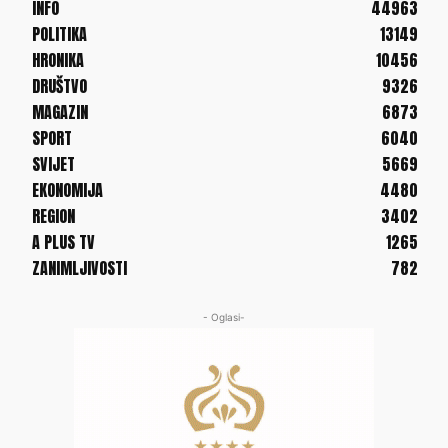
INFO
44963
POLITIKA
13149
HRONIKA
10456
DRUŠTVO
9326
MAGAZIN
6873
SPORT
6040
SVIJET
5669
EKONOMIJA
4480
REGION
3402
A PLUS TV
1265
ZANIMLJIVOSTI
782
- Oglasi-