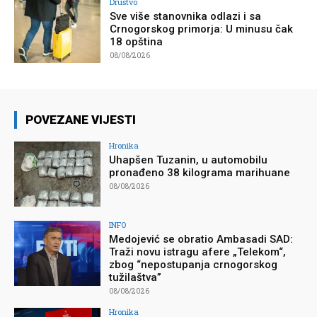
Društvo
Sve više stanovnika odlazi i sa
Crnogorskog primorja: U minusu čak
18 opština
08/08/2026
POVEZANE VIJESTI
Hronika
Uhapšen Tuzanin, u automobilu
pronađeno 38 kilograma marihuane
08/08/2026
INFO
Medojević se obratio Ambasadi SAD:
Traži novu istragu afere „Telekom“,
zbog “nepostupanja crnogorskog
tužilaštva”
08/08/2026
Hronika