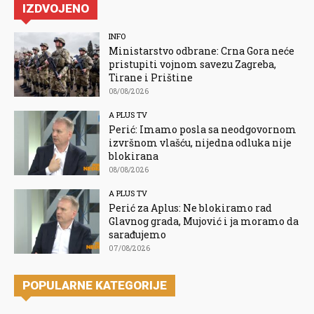
IZDVOJENO
INFO
Ministarstvo odbrane: Crna Gora neće
pristupiti vojnom savezu Zagreba,
Tirane i Prištine
08/08/2026
A PLUS TV
Perić: Imamo posla sa neodgovornom
izvršnom vlašću, nijedna odluka nije
blokirana
08/08/2026
A PLUS TV
Perić za Aplus: Ne blokiramo rad
Glavnog grada, Mujović i ja moramo da
sarađujemo
07/08/2026
POPULARNE KATEGORIJE