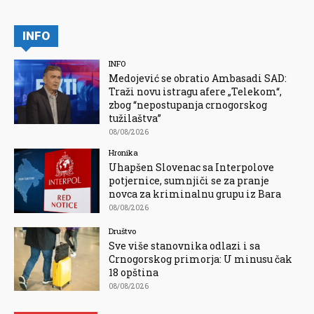
INFO
INFO
Medojević se obratio Ambasadi SAD:
Traži novu istragu afere „Telekom“,
zbog “nepostupanja crnogorskog
tužilaštva”
08/08/2026
Hronika
Uhapšen Slovenac sa Interpolove
potjernice, sumnjiči se za pranje
novca za kriminalnu grupu iz Bara
08/08/2026
Društvo
Sve više stanovnika odlazi i sa
Crnogorskog primorja: U minusu čak
18 opština
08/08/2026