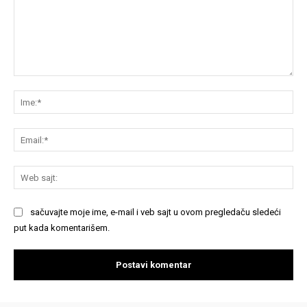
Komentariši:
Im
Em
We
saj
sačuvajte moje ime, e-mail i veb sajt u ovom pregledaču sledeći
put kada komentarišem.