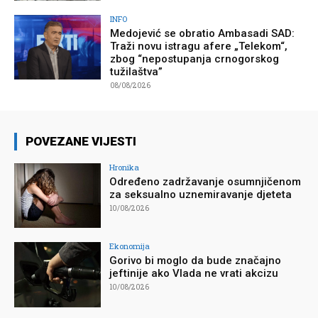
INFO
Medojević se obratio Ambasadi SAD:
Traži novu istragu afere „Telekom“,
zbog “nepostupanja crnogorskog
tužilaštva”
08/08/2026
POVEZANE VIJESTI
Hronika
Određeno zadržavanje osumnjičenom
za seksualno uznemiravanje djeteta
10/08/2026
Ekonomija
Gorivo bi moglo da bude značajno
jeftinije ako Vlada ne vrati akcizu
10/08/2026