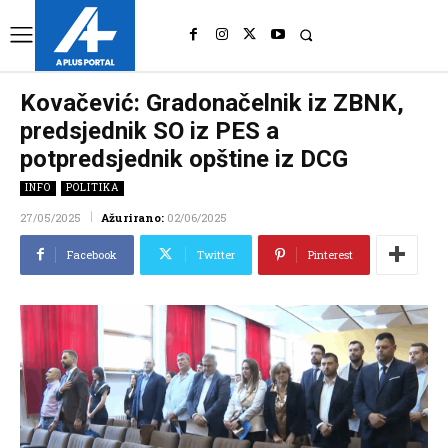
UK
LONDON NEWS
Kovačević: Gradonačelnik iz ZBNK,
predsjednik SO iz PES a
potpredsjednik opštine iz DCG
INFO
POLITIKA
27/05/2025
Ažurirano:
02/06/2025
Facebook
Twitter
Pinterest