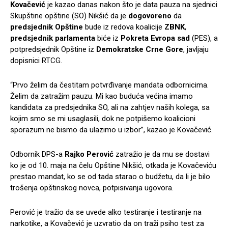
Kovačević
je kazao danas nakon što je data pauza na sjednici
Skupštine opštine (SO) Nikšić da je
dogovoreno
da
predsjednik Opštine
bude iz redova koalicije
ZBNK
,
predsjednik parlamenta
biće iz
Pokreta Evropa sad
(PES), a
potpredsjednik Opštine iz
Demokratske Crne Gore
, javljaju
dopisnici RTCG.
“Prvo želim da čestitam potvrđivanje mandata odbornicima.
Želim da zatražim pauzu. Mi kao buduća većina imamo
kandidata za predsjednika SO, ali na zahtjev naših kolega, sa
kojim smo se mi usaglasili, dok ne potpišemo koalicioni
sporazum ne bismo da ulazimo u izbor”, kazao je Kovačević.
Odbornik DPS-a
Rajko Perović
zatražio je da mu se dostavi
ko je od 10. maja na čelu Opštine Nikšić, otkada je Kovačeviću
prestao mandat, ko se od tada starao o budžetu, da li je bilo
trošenja opštinskog novca, potpisivanja ugovora.
Perović je tražio da se uvede alko testiranje i testiranje na
narkotike, a Kovačević je uzvratio da on traži psiho test za