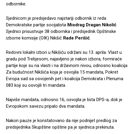
odbornike.
Sjednicom je predsjedavo najstariji odbornik iz reda
Demokratske partije socijalista
Miodrag Dragan Nikolić
.
Sjednici prisustvuje 38 odbornika i predsjednik Opštinske
izborne komisije (OIK) Nikšić
Rade Perišić
.
Redovni lokalni izbori u Nikšiću održani su 13. aprila. Vlast u
gradu pod Trebjesom, najavljeno je nakon izbora, formiraće
partije koje su na vlasti i na državnom nivou, odnosno koalicija
Za budućnost Nikšića koja je osvojila 15 mandata, Pokret
Evropa sad sa osvojenih pet i koalicija Demokrata i Plenuma
083 koji su osvojili tri mandata.
Najviše mandata, odnosno 16, osvojila je lista DPS-a, dok je
Evropskom savezu pripalo dva mandata.
Nakon pauze je konstatovano da nije podnijet predlog za
predsjednika Skupštine opštine pa je sjednica prekinuta.