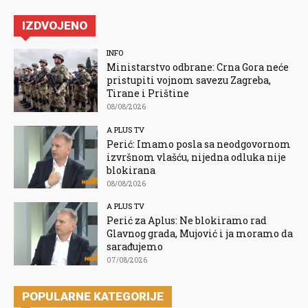
IZDVOJENO
INFO
Ministarstvo odbrane: Crna Gora neće
pristupiti vojnom savezu Zagreba,
Tirane i Prištine
08/08/2026
A PLUS TV
Perić: Imamo posla sa neodgovornom
izvršnom vlašću, nijedna odluka nije
blokirana
08/08/2026
A PLUS TV
Perić za Aplus: Ne blokiramo rad
Glavnog grada, Mujović i ja moramo da
sarađujemo
07/08/2026
POPULARNE KATEGORIJE