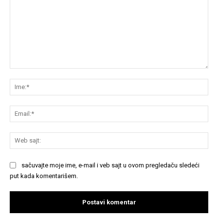
Komentariši:
Im
Em
We
saj
sačuvajte moje ime, e-mail i veb sajt u ovom pregledaču sledeći
put kada komentarišem.