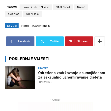
TAGOVI
Lokalni izbori Nikšić
NASLOVNA
Nikšić
sjednica
SO Nikšić
IZVOR
Portal RTCG/Antena M
Facebook
Twitter
Pinterest
POSLEDNJE VIJESTI
Hronika
Određeno zadržavanje osumnjičenom
za seksualno uznemiravanje djeteta
10/08/2026
- Oglasi-