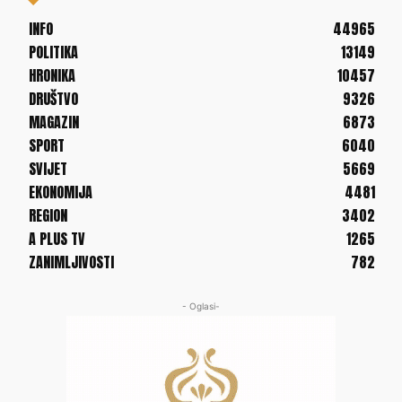
INFO
44965
POLITIKA
13149
HRONIKA
10457
DRUŠTVO
9326
MAGAZIN
6873
SPORT
6040
SVIJET
5669
EKONOMIJA
4481
REGION
3402
A PLUS TV
1265
ZANIMLJIVOSTI
782
- Oglasi-