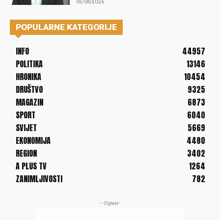
05/08/2026
POPULARNE KATEGORIJE
INFO
44957
POLITIKA
13146
HRONIKA
10454
DRUŠTVO
9325
MAGAZIN
6873
SPORT
6040
SVIJET
5669
EKONOMIJA
4480
REGION
3402
A PLUS TV
1264
ZANIMLJIVOSTI
782
- Oglasi-