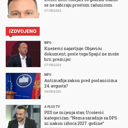
se ne sabiraju prostom računicom
07/08/2026
IZDVOJENO
INFO
Knežević najavljuje: Objaviću
dokument, posle toga Spajić ne može
biti premijer
07/08/2026
INFO
Antimafija zakon pred poslanicima
24. avgusta?
06/08/2026
A PLUS TV
PES ne mijenja stav, Urošević
kategoričan: “Nema saradnje sa DPS
ni nakon izbora 2027. godine”