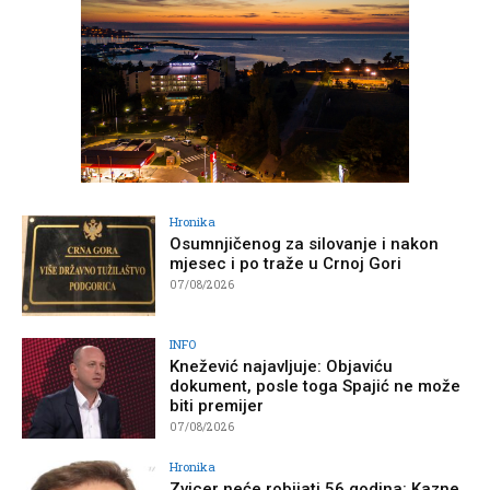
Hronika
Osumnjičenog za silovanje i nakon
mjesec i po traže u Crnoj Gori
07/08/2026
INFO
Knežević najavljuje: Objaviću
dokument, posle toga Spajić ne može
biti premijer
07/08/2026
Hronika
Zvicer neće robijati 56 godina: Kazne