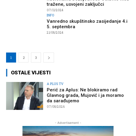
tražene, usvojeni zaključci
07/11/2024
INFO
Vanredno skupštinsko zasijedanje 4.i
5. septembra
21/08/2024
1
2
3
OSTALE VIJESTI
A PLUS TV
Perić za Aplus: Ne blokiramo rad
Glavnog grada, Mujović i ja moramo
da sarađujemo
07/08/2026
- Advertisement -