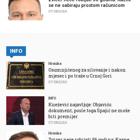
se ne sabiraju prostom računicom
07/08/2026
INFO
Hronika
Osumnjičenog za silovanje i nakon
mjesec i po traže u Crnoj Gori
07/08/2026
INFO
Knežević najavljuje: Objaviću
dokument, posle toga Spajić ne može
biti premijer
07/08/2026
Hronika
Zvicer neće robijati 56 godina: Kazne