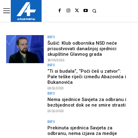
UK
LONDON NEWS
INFO
Šušić: Klub odbornika NSD neće
prisustvovati današnjoj sjednici
skupštine Glavnog grada
18/06/2026
INFO
“Ti si budala”, “Poći ćeš u zatvor”:
Pale teške riječi između Abazovića i
Đukanovića
28/12/2025
INFO
Nema sjednice Savjeta za odbranu i
bezbjednost dok se ne smire strasti
25/12/2025
INFO
Prekinuta sjednica Savjeta za
odbranu, nema izjava za medije