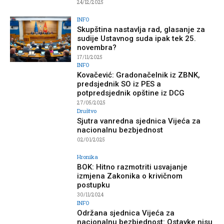
24/12/2025
INFO
Skupština nastavlja rad, glasanje za
sudije Ustavnog suda ipak tek 25.
novembra?
17/11/2025
INFO
Kovačević: Gradonačelnik iz ZBNK,
predsjednik SO iz PES a
potpredsjednik opštine iz DCG
27/05/2025
Društvo
Sjutra vanredna sjednica Vijeća za
nacionalnu bezbjednost
02/01/2025
Hronika
BOK: Hitno razmotriti usvajanje
izmjena Zakonika o krivičnom
postupku
30/11/2024
INFO
Održana sjednica Vijeća za
nacionalnu bezbjednost: Ostavke nisu