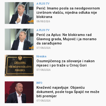
A PLUS TV
Perić: Imamo posla sa neodgovornom
izvršnom vlašću, nijedna odluka nije
blokirana
08/08/2026
A PLUS TV
Perić za Aplus: Ne blokiramo rad
Glavnog grada, Mujović i ja moramo
da sarađujemo
07/08/2026
Hronika
Osumnjičenog za silovanje i nakon
mjesec i po traže u Crnoj Gori
07/08/2026
INFO
Knežević najavljuje: Objaviću
dokument, posle toga Spajić ne može
biti premijer
07/08/2026