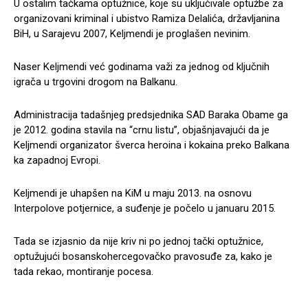
U ostalim tačkama optužnice, koje su uključivale optužbe za
organizovani kriminal i ubistvo Ramiza Delalića, državljanina
BiH, u Sarajevu 2007, Keljmendi je proglašen nevinim.
Naser Keljmendi već godinama važi za jednog od ključnih
igrača u trgovini drogom na Balkanu.
Administracija tadašnjeg predsjednika SAD Baraka Obame ga
je 2012. godina stavila na “crnu listu”, objašnjavajući da je
Keljmendi organizator šverca heroina i kokaina preko Balkana
ka zapadnoj Evropi.
Keljmendi je uhapšen na KiM u maju 2013. na osnovu
Interpolove potjernice, a suđenje je počelo u januaru 2015.
Tada se izjasnio da nije kriv ni po jednoj tački optužnice,
optužujući bosanskohercegovačko pravosuđe za, kako je
tada rekao, montiranje pocesa.