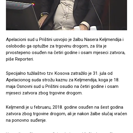
Apelacioni sud u Prištini usvojio je žalbu Nasera Keljmendija i
oslobodio ga optužbe za trgovinu drogom, za šta je
prvostepeno osuđen na četiri godine i osam mjeseci zatvora,
piše Reporteri.
Specijalno tužilaštvo tzv. Kosova zatražilo je 31. jula od
Apelacionog suda strožu kaznu za Keljmendija, koga je 18.
maja Osnovni sud u Prištini osudio na četiri godine i osam
mjeseci zatvora zbog trgovine drogom.
Keljmendi je u februaru, 2018. godine osuđen na šest godina
zatvora zbog trgovine drogom, ali je nakon žalbe slučaj vraćen
na ponovno suđenje.