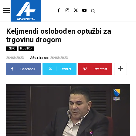
UK
LONDON NEWS
Keljmendi oslobođen optužbi za
trgovinu drogom
INFO
REGION
26/08/2023
Ažurirano:
26/08/2023
Facebook
Twitter
Pinterest