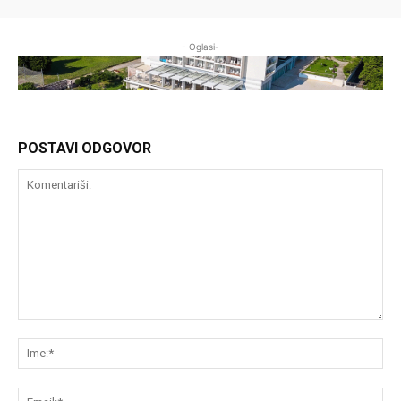
- Oglasi-
POSTAVI ODGOVOR
Komentariši:
Im
Em