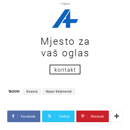
- Oglasi-
TAGOVI
Kosovo
Naser Keljmendi
Facebook
Twitter
Pinterest