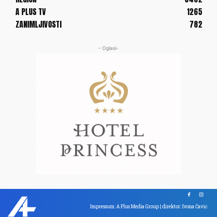
A PLUS TV
1265
ZANIMLJIVOSTI
782
- Oglasi-
Impressum: A Plus Media Group | direktor: Ivona Čavić