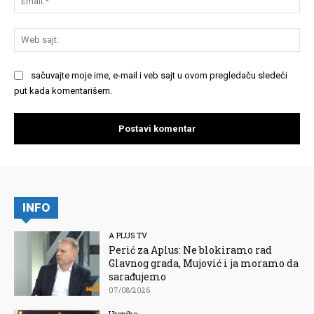
We
saj
sačuvajte moje ime, e-mail i veb sajt u ovom pregledaču sledeći
put kada komentarišem.
INFO
A PLUS TV
Perić za Aplus: Ne blokiramo rad
Glavnog grada, Mujović i ja moramo da
sarađujemo
07/08/2026
Hronika