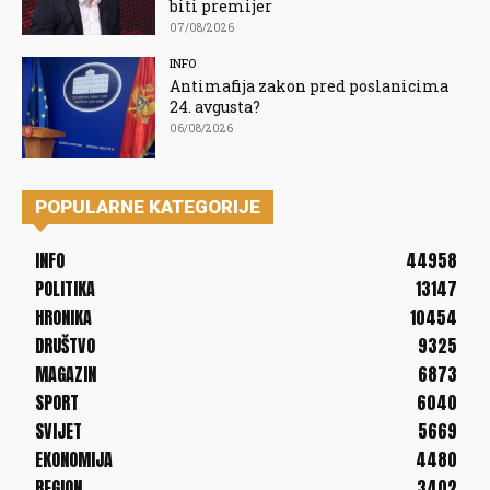
biti premijer
07/08/2026
INFO
Antimafija zakon pred poslanicima
24. avgusta?
06/08/2026
POPULARNE KATEGORIJE
INFO
44958
POLITIKA
13147
HRONIKA
10454
DRUŠTVO
9325
MAGAZIN
6873
SPORT
6040
SVIJET
5669
EKONOMIJA
4480
REGION
3402