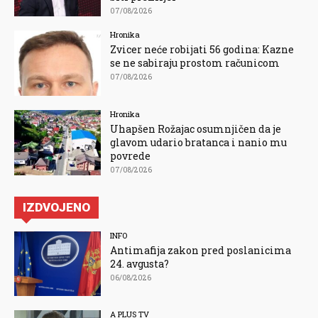
07/08/2026
Hronika
Zvicer neće robijati 56 godina: Kazne
se ne sabiraju prostom računicom
07/08/2026
Hronika
Uhapšen Rožajac osumnjičen da je
glavom udario bratanca i nanio mu
povrede
07/08/2026
IZDVOJENO
INFO
Antimafija zakon pred poslanicima
24. avgusta?
06/08/2026
A PLUS TV