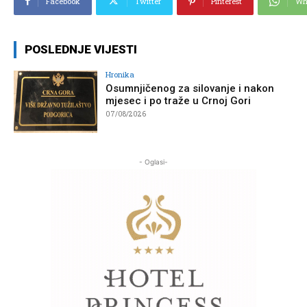
Facebook
Twitter
Pinterest
Wh
POSLEDNJE VIJESTI
Hronika
Osumnjičenog za silovanje i nakon
mjesec i po traže u Crnoj Gori
07/08/2026
- Oglasi-