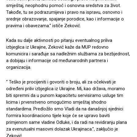
smještaj, neophodnu pomoć i osnovna sredstva za život.
Takođe, tu se podrazumijeva i pravo na ispravu, osnovno i
srednje obrazovanje, spajanje porodice, kao i informacije o
pravima i obavezama.” ističe Zeković.
Kada su dalje aktivnosti po pitanju eventualnog priliva
izbjeglica iz Ukrajine, Zeković kaže da MUP redovno
komunicira i sarađuje sa nadležnim službama za bezbjednost,
a dobijaju i informacije od međunarodnih partnera i
organizacija.
“ Teško je procijeniti i govoriti o broju, ali za očekivati je
određeni priliv izbjeglica iz Ukrajine. Mi, kao država, moramo
biti spremni da u punom kapacitetu servisiramo usluge tim
licima i prvenstveno omogućimo smještaj shodno
standardima. Predložilo smo Vladi da na današnjoj sjednici
formira koordinaciono tijele koje će se upravo baviti
primjenom same vladine Odluke, i da radi na revidiranju plana
za evenutualni masovni dolazak Ukrajinaca.”, zaključio je
Zeković.