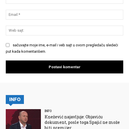
Em
We
saj
sačuvajte moje ime, e-mail i veb sajt u ovom pregledaču sledeći
put kada komentarišem.
INFO
INFO
Knežević najavljuje: Objaviću
dokument, posle toga Spajić ne može
biti premijer