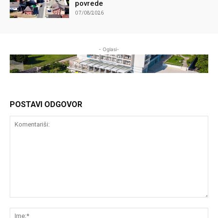
povrede
07/08/2026
- Oglasi-
POSTAVI ODGOVOR
Komentariši:
Im