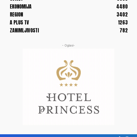
EKONOMIJA
4480
REGION
3402
A PLUS TV
1263
ZANIMLJIVOSTI
782
- Oglasi-