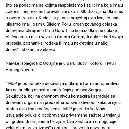
što sa podacima sa kojima raspolažemo i sa licima koja imaju
zakonit i neprekidan boravak čini oko 7.000 državljana Ukrajine,
u ovom trenutku. Kada je u pitanju smještaj ovih lica, do sada
nijesmo imali, osim u Bijelom Polju, organizovanog dolaska
državljana Ukrajine u Crnu Goru. Lica koja iz Ukrajine dolaze
obično imaju neku vezu sa Crnom Gorom, ili dolaze kod svojih
prijatelja, poznanika, rođaka ili imaju nekretnine u našoj
državi.”, istakao je Zeković.
Najviše izbjeglica iz Ukrajine je u Baru, Budvi, Kotoru, Tivtu i
Herceg Novom.
“ MUP je od početka dešavanja u Ukrajini formirao operativni
tim na predlog ministra unutrašnjih psolova Sergeja
Sekulovića, koji na dnevnom nivou kontaktira i sarađuje sa
državnim organima i preuzeli smo sve aktivnosti kako bi riješili
status ovih lica u našoj zemlji. MUP je predložio Vladi
usvajanje odluke o odobravanju privremene zaštite u trajanju
od godinu državljanima Ukrajine. Ova zaštita im omogućuje
veliki obim prava, između ostalog, i pravo na privremeni