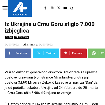
UK
LONDON NEWS
Iz Ukrajine u Crnu Goru stiglo 7.000
izbjeglica
INFO
DRUŠTVO
24/03/2022
Ažurirano:
24/03/2022
Facebook
Twitter
Pinterest
Wh
Vršilac dužnosti generalnog direktora Direktorata za upravne
poslove, državljanstvo i strance Ministarstva unutrašnjih
poslova (MUP) Miroslav Zeković kazao je u izjavi za “Dan” da
je od početka sukoba u Ukrajini, od 24. februara do 20. marta,
u Crnu Goru ušlo 6.906 državljana te zemlje.
“ U istom periodu 2.147 lica iz Ukrajine napustilo je Crnu Goru,