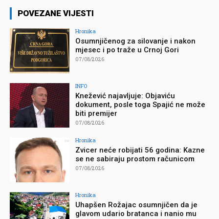
POVEZANE VIJESTI
Hronika
Osumnjičenog za silovanje i nakon
mjesec i po traže u Crnoj Gori
07/08/2026
INFO
Knežević najavljuje: Objaviću
dokument, posle toga Spajić ne može
biti premijer
07/08/2026
Hronika
Zvicer neće robijati 56 godina: Kazne
se ne sabiraju prostom računicom
07/08/2026
Hronika
Uhapšen Rožajac osumnjičen da je
glavom udario bratanca i nanio mu