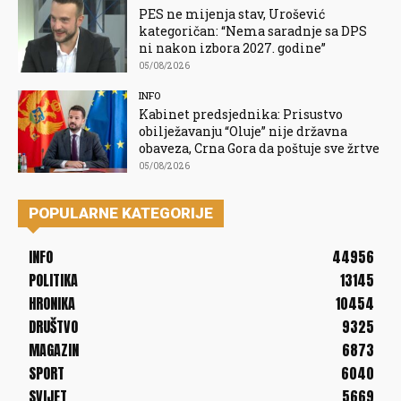
PES ne mijenja stav, Urošević
kategoričan: “Nema saradnje sa DPS
ni nakon izbora 2027. godine”
05/08/2026
INFO
Kabinet predsjednika: Prisustvo
obilježavanju “Oluje” nije državna
obaveza, Crna Gora da poštuje sve žrtve
05/08/2026
POPULARNE KATEGORIJE
INFO
44956
POLITIKA
13145
HRONIKA
10454
DRUŠTVO
9325
MAGAZIN
6873
SPORT
6040
SVIJET
5669