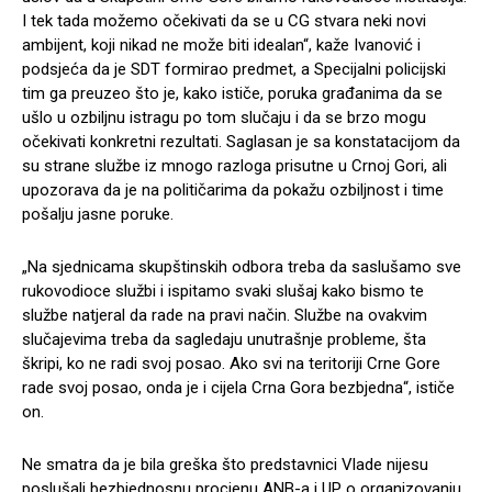
I tek tada možemo očekivati da se u CG stvara neki novi
ambijent, koji nikad ne može biti idealan“, kaže Ivanović i
podsjeća da je SDT formirao predmet, a Specijalni policijski
tim ga preuzeo što je, kako ističe, poruka građanima da se
ušlo u ozbiljnu istragu po tom slučaju i da se brzo mogu
očekivati konkretni rezultati. Saglasan je sa konstatacijom da
su strane službe iz mnogo razloga prisutne u Crnoj Gori, ali
upozorava da je na političarima da pokažu ozbiljnost i time
pošalju jasne poruke.
„Na sjednicama skupštinskih odbora treba da saslušamo sve
rukovodioce službi i ispitamo svaki slušaj kako bismo te
službe natjeral da rade na pravi način. Službe na ovakvim
slučajevima treba da sagledaju unutrašnje probleme, šta
škripi, ko ne radi svoj posao. Ako svi na teritoriji Crne Gore
rade svoj posao, onda je i cijela Crna Gora bezbjedna“, ističe
on.
Ne smatra da je bila greška što predstavnici Vlade nijesu
poslušali bezbjednosnu procjenu ANB-a i UP o organizovanju