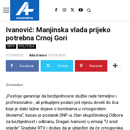
UK
LONDON NEWS
Ivanović: Manjinska vlada prijeko
potrebna Crnoj Gori
INFO
POLITIKA
07/04/2022
Ažurirano:
07/04/2022
Facebook
Twitter
Pinterest
Screenshot
„Postoje garancije da bezbjednosne službe rade temeljno i
profesionalno , ali prikupljeni podaci još nijesu doveli do lica
koje je slalo lažne dojave o bombama u crnogorskim
školama“, kazao je poslanik SNP-a, član skupštinskog Odbora
za bezbjednost i odbranu, Dragan Ivanović u emisiji “U sred
srijede” Gradske RTV i dodao da je ubijeđen da će crnogorska