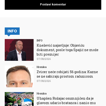
INFO
INFO
Knežević najavljuje: Objaviću
dokument, posle toga Spajić ne može
biti premijer
07/08/2026
Hronika
Zvicer neće robijati 56 godina: Kazne
se ne sabiraju prostom računicom
07/08/2026
Hronika
Uhapšen Rožajac osumnjičen da je
glavom udario bratanca i nanio mu