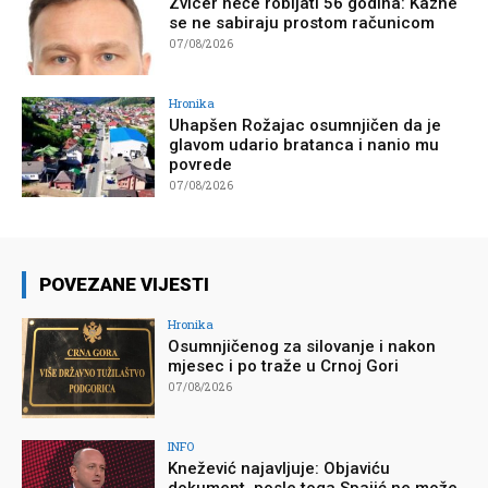
Zvicer neće robijati 56 godina: Kazne
se ne sabiraju prostom računicom
07/08/2026
Hronika
Uhapšen Rožajac osumnjičen da je
glavom udario bratanca i nanio mu
povrede
07/08/2026
POVEZANE VIJESTI
Hronika
Osumnjičenog za silovanje i nakon
mjesec i po traže u Crnoj Gori
07/08/2026
INFO
Knežević najavljuje: Objaviću
dokument, posle toga Spajić ne može