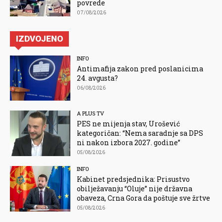
povrede
07/08/2026
IZDVOJENO
INFO
Antimafija zakon pred poslanicima
24. avgusta?
06/08/2026
A PLUS TV
PES ne mijenja stav, Urošević
kategoričan: “Nema saradnje sa DPS
ni nakon izbora 2027. godine”
05/08/2026
INFO
Kabinet predsjednika: Prisustvo
obilježavanju “Oluje” nije državna
obaveza, Crna Gora da poštuje sve žrtve
05/08/2026