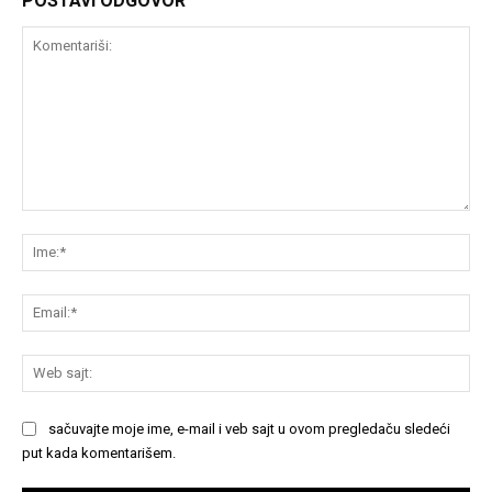
POSTAVI ODGOVOR
Komentariši:
Im
Em
We
saj
sačuvajte moje ime, e-mail i veb sajt u ovom pregledaču sledeći
put kada komentarišem.