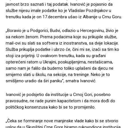
javnost brzo saznati i taj podatak. Ivanović je pojasnio da
službe nijesu imale podatke ko je Vladislav Pozdnjakov u
trenutku kada je on 17.decembra ušao iz Albanije u Crnu Goru.
„Boravio je u Podgorici, Budvi, odlazio u Hercegovinu, živio je
sa nekom ženom. Prema podacima koje su prikupile službe,
mail-ovi su slati sa softvera iz inostranstva, sa dvije lokacije.
Služba prikuplja podatke i ubrzo će, čini mi se, izaći sa tim ko
stoji iza prijetnji. U ovakvom trenutku, kada su građani
opterećeni ratom u Ukrajini, poskupljenjima, nestašicama,
samo nam je falilo da budemo toliko uplašeni da djecu ne
smijemo slati u školu, na sekcije, na treninge. Neko je to
smišljeno uradio da širi paniku“, smatra Ivanović.
Ivanović je podsjetio da institucije u Crnoj Gori, posebno
pravosudne, ne rade punim kapacitetom i da mora dođi do
političkog konsenzusa kako bi se to promijenilo.
„Čeka se formiranje nove manjinske vlade kako bi se stvorio
uslov da u Skupštini Crne Gore biramo rukovodioce institucija.