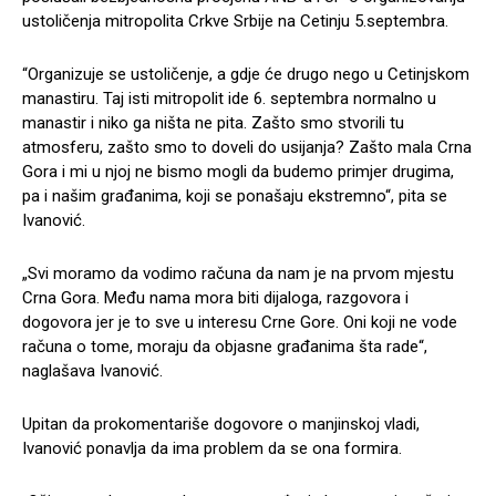
ustoličenja mitropolita Crkve Srbije na Cetinju 5.septembra.
“Organizuje se ustoličenje, a gdje će drugo nego u Cetinjskom
manastiru. Taj isti mitropolit ide 6. septembra normalno u
manastir i niko ga ništa ne pita. Zašto smo stvorili tu
atmosferu, zašto smo to doveli do usijanja? Zašto mala Crna
Gora i mi u njoj ne bismo mogli da budemo primjer drugima,
pa i našim građanima, koji se ponašaju ekstremno“, pita se
Ivanović.
„Svi moramo da vodimo računa da nam je na prvom mjestu
Crna Gora. Među nama mora biti dijaloga, razgovora i
dogovora jer je to sve u interesu Crne Gore. Oni koji ne vode
računa o tome, moraju da objasne građanima šta rade“,
naglašava Ivanović.
Upitan da prokomentariše dogovore o manjinskoj vladi,
Ivanović ponavlja da ima problem da se ona formira.