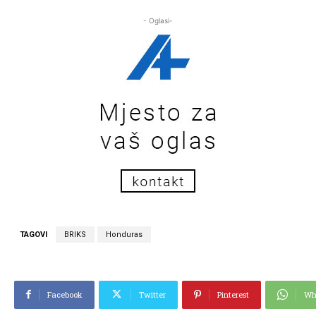
- Oglasi-
TAGOVI
BRIKS
Honduras
Facebook
Twitter
Pinterest
Wh