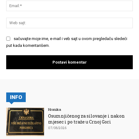
Em
We
saj
sačuvajte moje ime, e-mail i veb sajt u ovom pregledaču sledeći
put kada komentarišem.
INFO
Hronika
Osumnjičenog za silovanje i nakon
mjesec i po traže u Crnoj Gori
07/08/2026