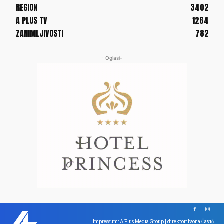
REGION
3402
A PLUS TV
1264
ZANIMLJIVOSTI
782
- Oglasi-
Impressum: A Plus Media Group | direktor: Ivona Čavić