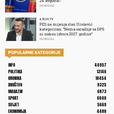
24. avgusta?
06/08/2026
A PLUS TV
PES ne mijenja stav, Urošević
kategoričan: “Nema saradnje sa DPS
ni nakon izbora 2027. godine”
05/08/2026
POPULARNE KATEGORIJE
INFO
44957
POLITIKA
13146
HRONIKA
10454
DRUŠTVO
9325
MAGAZIN
6873
SPORT
6040
SVIJET
5669
EKONOMIJA
4480