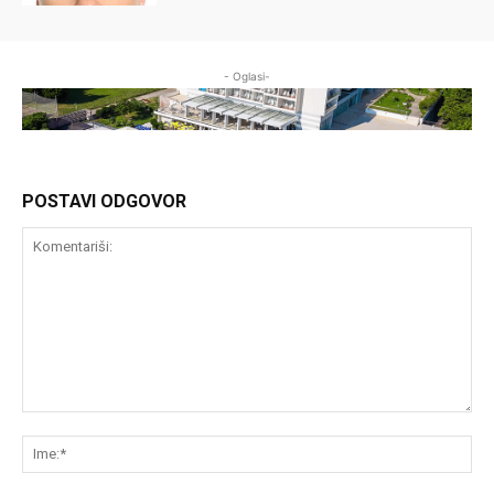
- Oglasi-
POSTAVI ODGOVOR
Komentariši:
Im