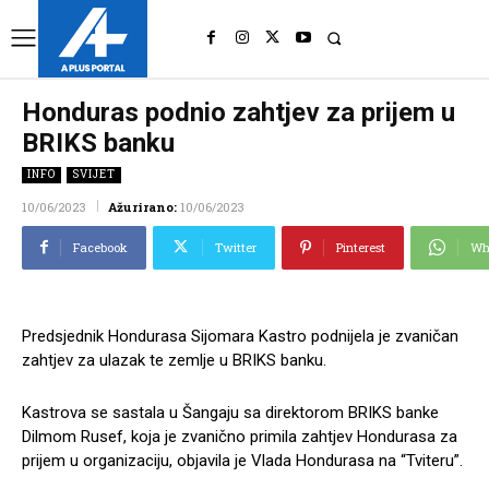
UK
LONDON NEWS
Honduras podnio zahtjev za prijem u
BRIKS banku
INFO
SVIJET
10/06/2023
Ažurirano:
10/06/2023
Facebook
Twitter
Pinterest
Wh
Predsjednik Hondurasa Sijomara Kastro podnijela je zvaničan
zahtjev za ulazak te zemlje u BRIKS banku.
Kastrova se sastala u Šangaju sa direktorom BRIKS banke
Dilmom Rusef, koja je zvanično primila zahtjev Hondurasa za
prijem u organizaciju, objavila je Vlada Hondurasa na “Tviteru”.