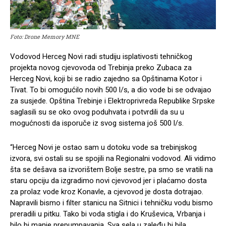
Foto: Drone Memory MNE
Vodovod Herceg Novi radi studiju isplativosti tehničkog
projekta novog cjevovoda od Trebinja preko Zubaca za
Herceg Novi, koji bi se radio zajedno sa Opštinama Kotor i
Tivat. To bi omogućilo novih 500 l/s, a dio vode bi se odvajao
za susjede. Opština Trebinje i Elektroprivreda Republike Srpske
saglasili su se oko ovog poduhvata i potvrdili da su u
mogućnosti da isporuče iz svog sistema još 500 l/s.
“Herceg Novi je ostao sam u dotoku vode sa trebinjskog
izvora, svi ostali su se spojili na Regionalni vodovod. Ali vidimo
šta se dešava sa izvorištem Bolje sestre, pa smo se vratili na
staru opciju da izgradimo novi cjevovod jer i plaćamo dosta
za prolaz vode kroz Konavle, a cjevovod je dosta dotrajao.
Napravili bismo i filter stanicu na Sitnici i tehničku vodu bismo
preradili u pitku. Tako bi voda stigla i do Kruševica, Vrbanja i
bilo bi manje prepumpavanja. Sva sela u zaleđu bi bila