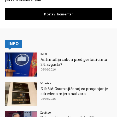
put kada komentarišem.
INFO
INFO
Antimafija zakon pred poslanicima
24. avgusta?
06/08/2026
Hronika
Nikšić: Osumnjičenoj za proganjanje
određena mjera nadzora
06/08/2026
Društvo