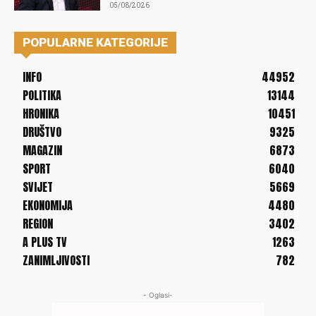
05/08/2026
POPULARNE KATEGORIJE
INFO
44952
POLITIKA
13144
HRONIKA
10451
DRUŠTVO
9325
MAGAZIN
6873
SPORT
6040
SVIJET
5669
EKONOMIJA
4480
REGION
3402
A PLUS TV
1263
ZANIMLJIVOSTI
782
- Oglasi-