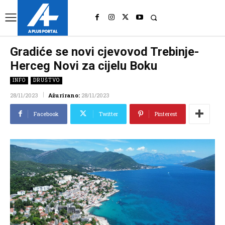
UK
LONDON NEWS
Gradiće se novi cjevovod Trebinje-
Herceg Novi za cijelu Boku
INFO
DRUŠTVO
28/11/2023
Ažurirano:
28/11/2023
Facebook
Twitter
Pinterest