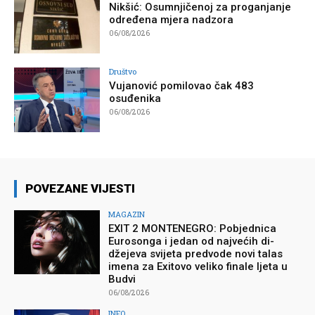
Nikšić: Osumnjičenoj za proganjanje
određena mjera nadzora
06/08/2026
Društvo
Vujanović pomilovao čak 483
osuđenika
06/08/2026
POVEZANE VIJESTI
MAGAZIN
EXIT 2 MONTENEGRO: Pobjednica
Eurosonga i jedan od najvećih di-
džejeva svijeta predvode novi talas
imena za Exitovo veliko finale ljeta u
Budvi
06/08/2026
INFO