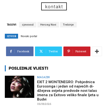
TAGOVI
cjevovod
Herceg Novi
Trebinje
IZVOR
Novski portal
Facebook
Twitter
Pinterest
POSLEDNJE VIJESTI
MAGAZIN
EXIT 2 MONTENEGRO: Pobjednica
Eurosonga i jedan od najvećih di-
džejeva svijeta predvode novi talas
imena za Exitovo veliko finale ljeta u
Budvi
06/08/2026