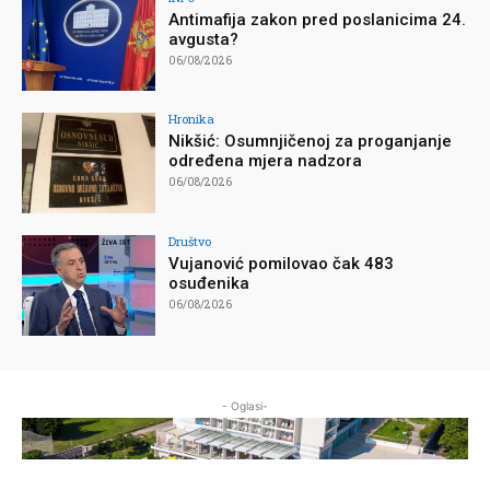
Antimafija zakon pred poslanicima 24.
avgusta?
06/08/2026
Hronika
Nikšić: Osumnjičenoj za proganjanje
određena mjera nadzora
06/08/2026
Društvo
Vujanović pomilovao čak 483
osuđenika
06/08/2026
- Oglasi-