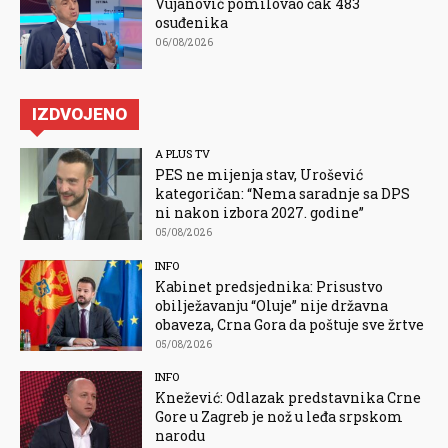
Vujanović pomilovao čak 483
osuđenika
06/08/2026
IZDVOJENO
A PLUS TV
PES ne mijenja stav, Urošević
kategoričan: “Nema saradnje sa DPS
ni nakon izbora 2027. godine”
05/08/2026
INFO
Kabinet predsjednika: Prisustvo
obilježavanju “Oluje” nije državna
obaveza, Crna Gora da poštuje sve žrtve
05/08/2026
INFO
Knežević: Odlazak predstavnika Crne
Gore u Zagreb je nož u leđa srpskom
narodu