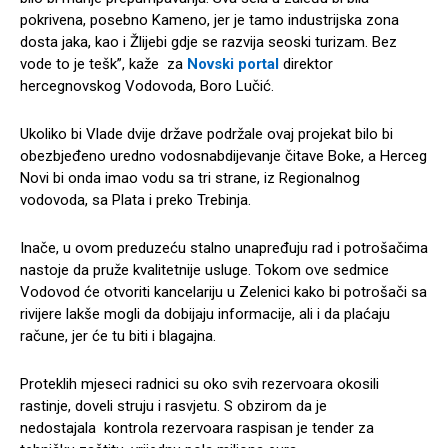
pokrivena, posebno Kameno, jer je tamo industrijska zona
dosta jaka, kao i Žlijebi gdje se razvija seoski turizam. Bez
vode to je tešk”, kaže za
Novski portal
direktor
hercegnovskog Vodovoda, Boro Lučić.
Ukoliko bi Vlade dvije države podržale ovaj projekat bilo bi
obezbjeđeno uredno vodosnabdijevanje čitave Boke, a Herceg
Novi bi onda imao vodu sa tri strane, iz Regionalnog
vodovoda, sa Plata i preko Trebinja.
Inače, u ovom preduzeću stalno unapređuju rad i potrošačima
nastoje da pruže kvalitetnije usluge. Tokom ove sedmice
Vodovod će otvoriti kancelariju u Zelenici kako bi potrošači sa
rivijere lakše mogli da dobijaju informacije, ali i da plaćaju
račune, jer će tu biti i blagajna.
Proteklih mjeseci radnici su oko svih rezervoara okosili
rastinje, doveli struju i rasvjetu. S obzirom da je
nedostajala kontrola rezervoara raspisan je tender za