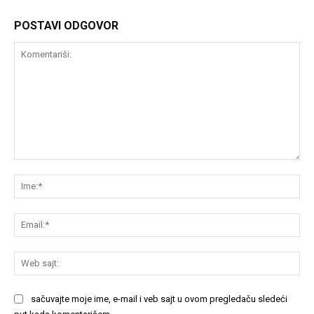
POSTAVI ODGOVOR
Komentariši:
Im
Em
We
saj
sačuvajte moje ime, e-mail i veb sajt u ovom pregledaču sledeći