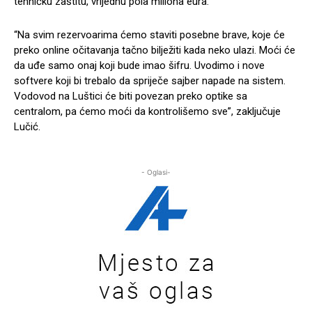
tehničku zaštitu, vrijednu pola miliona eura.
“Na svim rezervoarima ćemo staviti posebne brave, koje će
preko online očitavanja tačno bilježiti kada neko ulazi. Moći će
da uđe samo onaj koji bude imao šifru. Uvodimo i nove
softvere koji bi trebalo da spriječe sajber napade na sistem.
Vodovod na Luštici će biti povezan preko optike sa
centralom, pa ćemo moći da kontrolišemo sve”, zaključuje
Lučić.
- Oglasi-