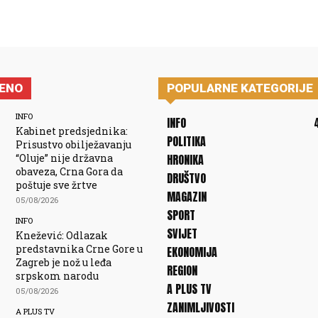
JENO
POPULARNE KATEGORIJE
INFO
INFO
Kabinet predsjednika:
POLITIKA
Prisustvo obilježavanju
“Oluje” nije državna
HRONIKA
obaveza, Crna Gora da
DRUŠTVO
poštuje sve žrtve
MAGAZIN
05/08/2026
SPORT
INFO
SVIJET
Knežević: Odlazak
predstavnika Crne Gore u
EKONOMIJA
Zagreb je nož u leđa
REGION
srpskom narodu
A PLUS TV
05/08/2026
ZANIMLJIVOSTI
A PLUS TV