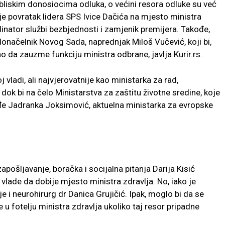
 bliskim donosiocima odluka, o većini resora odluke su već
je povratak lidera SPS Ivice Dačića na mjesto ministra
rdinator službi bezbjednosti i zamjenik premijera. Takođe,
radonačelnik Novog Sada, naprednjak Miloš Vučević, koji bi,
a zauzme funkciju ministra odbrane, javlja Kurir.rs.
j vladi, ali najvjerovatnije kao ministarka za rad,
 dok bi na čelo Ministarstva za zaštitu životne sredine, koje
đe Jadranka Joksimović, aktuelna ministarka za evropske
pošljavanje, boračka i socijalna pitanja Darija Kisić
lade da dobije mjesto ministra zdravlja. No, iako je
e i neurohirurg dr Danica Grujičić. Ipak, moglo bi da se
e u fotelju ministra zdravlja ukoliko taj resor pripadne