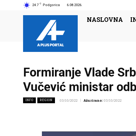
C
24.7
Podgorica
6.08.2026.
NASLOVNA
I
Formiranje Vlade Srb
Vučević ministar od
INFO
REGION
03/10/2022
Ažurirano:
03/10/2022