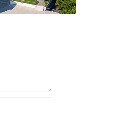
Web
sajt: