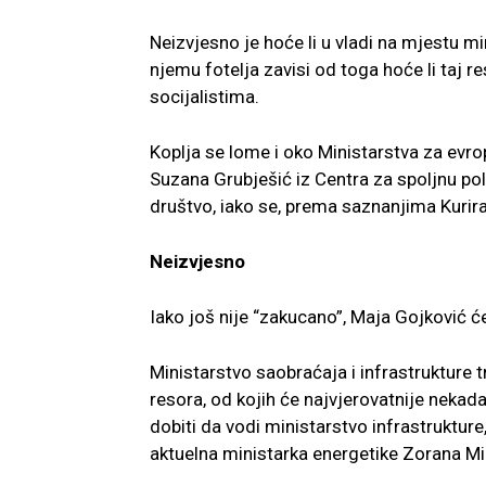
Neizvjesno je hoće li u vladi na mjestu min
njemu fotelja zavisi od toga hoće li taj re
socijalistima.
Koplja se lome i oko Ministarstva za evro
Suzana Grubješić iz Centra za spoljnu pol
društvo, iako se, prema saznanjima Kurira
Neizvjesno
Iako još nije “zakucano”, Maja Gojković će
Ministarstvo saobraćaja i infrastrukture t
resora, od kojih će najvjerovatnije neka
dobiti da vodi ministarstvo infrastruktur
aktuelna ministarka energetike Zorana Miha