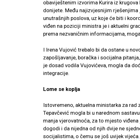
obaviještenim izvorima Kurira iz krugova
donijete. Među najizvjesnijim rješenjima 
unutrašnjih poslova, uz koje će biti i koo
viđen na poziciji ministra je i aktuelni g
prema nezvaničnim informacijama, mogao d
I Irena Vujović trebalo bi da ostane u novo
zapošljavanje, boračka i socijalna pitanja,
je dosad vodila Vujovićeva, mogla da do
integracije.
Lome se koplja
Istovremeno, aktuelna ministarka za rad za
Tepavčević mogla bi u narednom sastavu v
manja vjerovatnoća, za to mjesto viđena j
dogodi i da nijedna od njih dvije ne sjedn
socijalistima, o čemu se još uvijek vijeća.