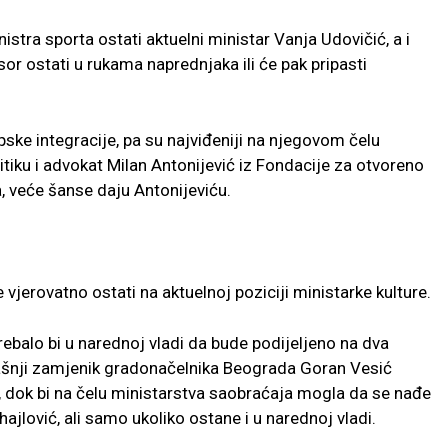
istra sporta ostati aktuelni ministar Vanja Udovičić, a i
sor ostati u rukama naprednjaka ili će pak pripasti
pske integracije, pa su najviđeniji na njegovom čelu
itiku i advokat Milan Antonijević iz Fondacije za otvoreno
, veće šanse daju Antonijeviću.
 vjerovatno ostati na aktuelnoj poziciji ministarke kulture.
rebalo bi u narednoj vladi da bude podijeljeno na dva
dašnji zamjenik gradonačelnika Beograda Goran Vesić
e, dok bi na čelu ministarstva saobraćaja mogla da se nađe
jlović, ali samo ukoliko ostane i u narednoj vladi.