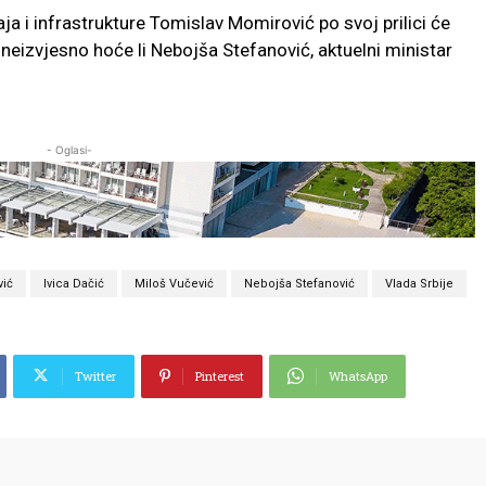
ja i infrastrukture Tomislav Momirović po svoj prilici će
e neizvjesno hoće li Nebojša Stefanović, aktuelni ministar
.
- Oglasi-
vić
Ivica Dačić
Miloš Vučević
Nebojša Stefanović
Vlada Srbije
Twitter
Pinterest
WhatsApp