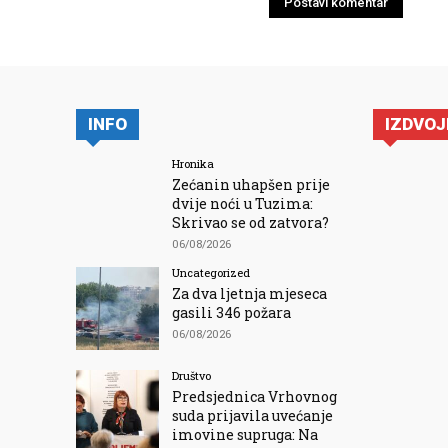
INFO
IZDVO
Hronika
Zećanin uhapšen prije
dvije noći u Tuzima:
Skrivao se od zatvora?
06/08/2026
Uncategorized
Za dva ljetnja mjeseca
gasili 346 požara
06/08/2026
Društvo
Predsjednica Vrhovnog
suda prijavila uvećanje
imovine supruga: Na