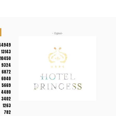
- Oglasi-
44949
13143
10450
9324
6872
6040
5669
4480
3402
1263
782