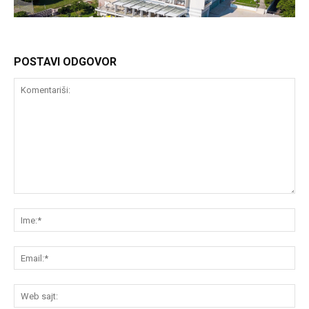
POSTAVI ODGOVOR
Komentariši:
Im
Em
We
saj