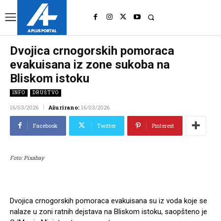
UK
LONDON NEWS
Dvojica crnogorskih pomoraca
evakuisana iz zone sukoba na
Bliskom istoku
INFO
DRUŠTVO
16/03/2026
Ažurirano:
16/03/2026
Facebook
Twitter
Pinterest
Foto: Pixabay
Dvojica crnogorskih pomoraca evakuisana su iz voda koje se
nalaze u zoni ratnih dejstava na Bliskom istoku, saopšteno je