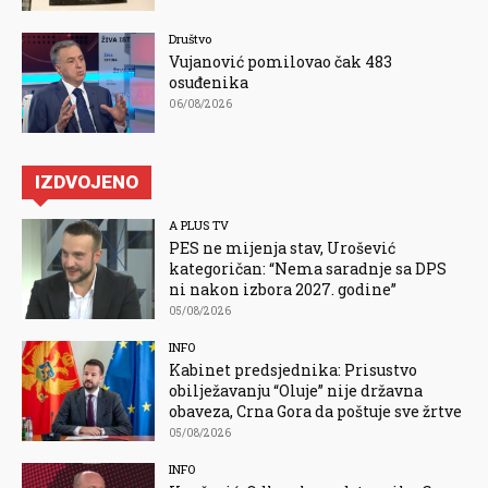
Društvo
Vujanović pomilovao čak 483
osuđenika
06/08/2026
IZDVOJENO
A PLUS TV
PES ne mijenja stav, Urošević
kategoričan: “Nema saradnje sa DPS
ni nakon izbora 2027. godine”
05/08/2026
INFO
Kabinet predsjednika: Prisustvo
obilježavanju “Oluje” nije državna
obaveza, Crna Gora da poštuje sve žrtve
05/08/2026
INFO