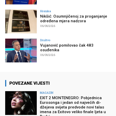
Hronika
Nikšić: Osumnjičenoj za proganjanje
određena mjera nadzora
06/08/2026
Društvo
Vujanović pomilovao čak 483
osuđenika
06/08/2026
POVEZANE VIJESTI
MAGAZIN
EXIT 2 MONTENEGRO: Pobjednica
Eurosonga i jedan od najvećih di-
džejeva svijeta predvode novi talas
imena za Exitovo veliko finale ljeta u