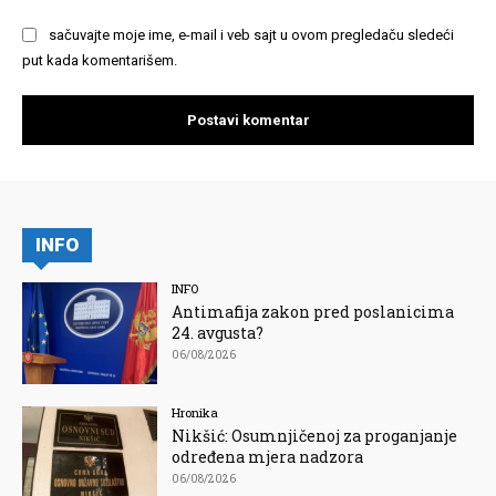
sačuvajte moje ime, e-mail i veb sajt u ovom pregledaču sledeći
put kada komentarišem.
INFO
INFO
Antimafija zakon pred poslanicima
24. avgusta?
06/08/2026
Hronika
Nikšić: Osumnjičenoj za proganjanje
određena mjera nadzora
06/08/2026