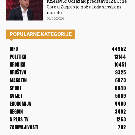
Knežević: Odlazak predstavnika Crne
Gore u Zagreb je nož u leđa srpskom
narodu
05/08/2026
POPULARNE KATEGORIJE
INFO
44952
POLITIKA
13144
HRONIKA
10451
DRUŠTVO
9325
MAGAZIN
6873
SPORT
6040
SVIJET
5669
EKONOMIJA
4480
REGION
3402
A PLUS TV
1263
ZANIMLJIVOSTI
782