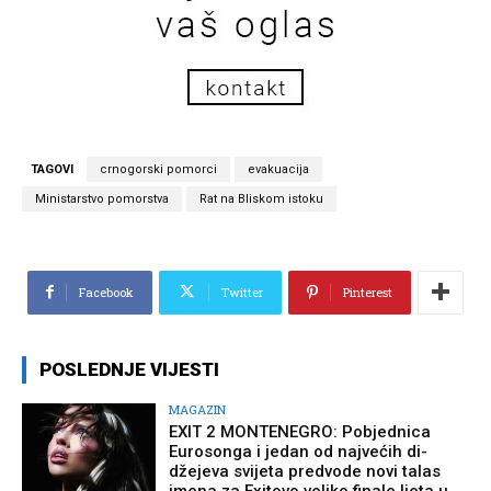
TAGOVI
crnogorski pomorci
evakuacija
Ministarstvo pomorstva
Rat na Bliskom istoku
Facebook
Twitter
Pinterest
POSLEDNJE VIJESTI
MAGAZIN
EXIT 2 MONTENEGRO: Pobjednica
Eurosonga i jedan od najvećih di-
džejeva svijeta predvode novi talas
imena za Exitovo veliko finale ljeta u