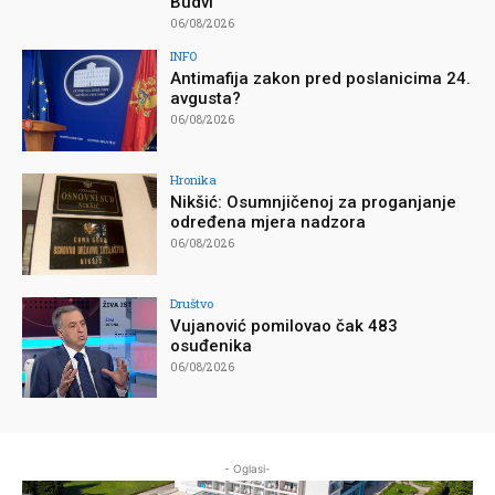
Budvi
06/08/2026
INFO
Antimafija zakon pred poslanicima 24.
avgusta?
06/08/2026
Hronika
Nikšić: Osumnjičenoj za proganjanje
određena mjera nadzora
06/08/2026
Društvo
Vujanović pomilovao čak 483
osuđenika
06/08/2026
- Oglasi-