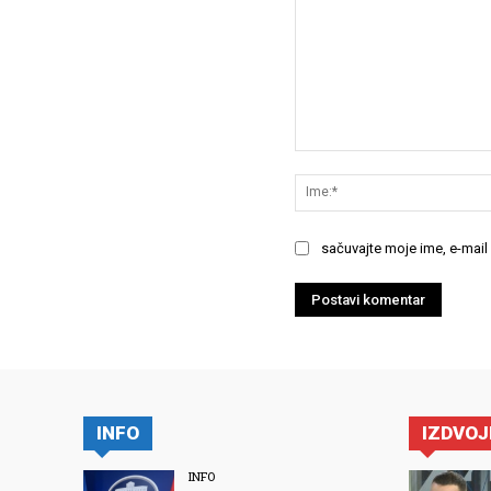
Komentariši:
sačuvajte moje ime, e-mail
INFO
IZDVO
INFO