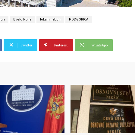
 jun
Bijelo Polje
lokalni izbori
PODGORICA
Twitter
Pinterest
WhatsApp