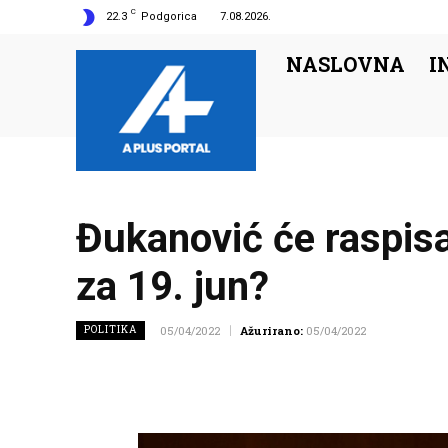
C
22.3
Podgorica
7.08.2026.
NASLOVNA
I
Đukanović će raspisat
za 19. jun?
POLITIKA
05/04/2022
Ažurirano:
05/04/2022