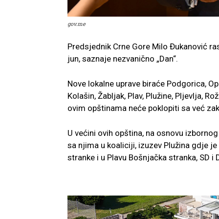
gov.me
Predsjednik Crne Gore Milo Đukanović rasp
jun, saznaje nezvanično „Dan“.
Nove lokalne uprave biraće Podgorica, Opš
Kolašin, Žabljak, Plav, Plužine, Pljevlja, Ro
ovim opštinama neće poklopiti sa već zak
U većini ovih opština, na osnovu izbornog r
sa njima u koaliciji, izuzev Plužina gdje 
stranke i u Plavu Bošnjačka stranka, SD i 