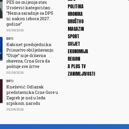
PES ne mijenja stav,
POLITIKA
Urošević kategoričan:
“Nema saradnje sa DPS
HRONIKA
ni nakon izbora 2027.
DRUŠTVO
godine”
MAGAZIN
05/08/2026
SPORT
INFO
SVIJET
Kabinet predsjednika:
Prisustvo obilježavanju
EKONOMIJA
“Oluje” nije državna
REGION
obaveza, Crna Gora da
A PLUS TV
poštuje sve žrtve
05/08/2026
ZANIMLJIVOSTI
INFO
Knežević: Odlazak
predstavnika Crne Gore u
Zagreb je nož u leđa
srpskom narodu
05/08/2026