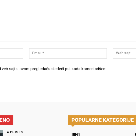
Ime:*
Email:*
 i veb sajt u ovom pregledaču sledeći put kada komentarišem.
JENO
POPULARNE KATEGORIJE
A PLUS TV
INFO