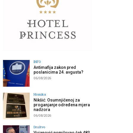
INFO
Antimafija zakon pred
poslanicima 24. avgusta?
06/08/2026
Hronika
Nikšić: Osumnjičenoj za
proganjanje određena mjera
nadzora
06/08/2026
Društvo
Vujanović pomilovao čak 483