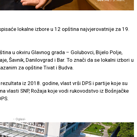
isaće lokalne izbore u 12 opština najvjerovatnije za 19.
tina u okviru Glavnog grada – Golubovci, Bijelo Polje,
žaje, Šavnik, Danilovgrad i Bar. To znači da se lokalni izbori u
azanim za opštine Tivat i Budva.
ezultata iz 2018. godine, vlast vrši DPS i partije koje su
je na vlasti SNP, Rožaja koje vodi rukovodstvo iz Bošnjačke
DPS.
- Oglasi-