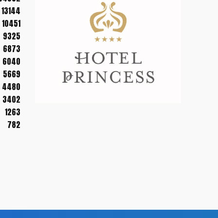
13144
10451
9325
6873
6040
5669
4480
3402
1263
782