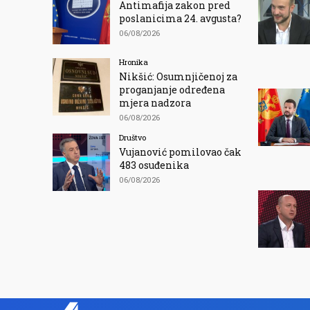
Antimafija zakon pred
poslanicima 24. avgusta?
06/08/2026
Hronika
Nikšić: Osumnjičenoj za
proganjanje određena
mjera nadzora
06/08/2026
Društvo
Vujanović pomilovao čak
483 osuđenika
06/08/2026