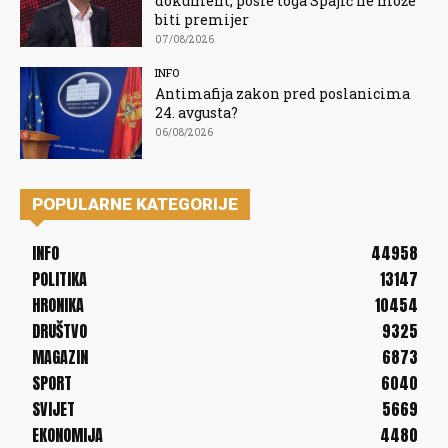
dokument, posle toga Spajić ne može
biti premijer
07/08/2026
INFO
Antimafija zakon pred poslanicima
24. avgusta?
06/08/2026
POPULARNE KATEGORIJE
INFO
44958
POLITIKA
13147
HRONIKA
10454
DRUŠTVO
9325
MAGAZIN
6873
SPORT
6040
SVIJET
5669
EKONOMIJA
4480