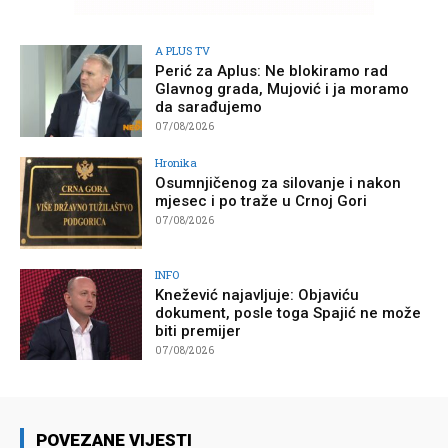
A PLUS TV
Perić za Aplus: Ne blokiramo rad
Glavnog grada, Mujović i ja moramo
da sarađujemo
07/08/2026
Hronika
Osumnjičenog za silovanje i nakon
mjesec i po traže u Crnoj Gori
07/08/2026
INFO
Knežević najavljuje: Objaviću
dokument, posle toga Spajić ne može
biti premijer
07/08/2026
POVEZANE VIJESTI