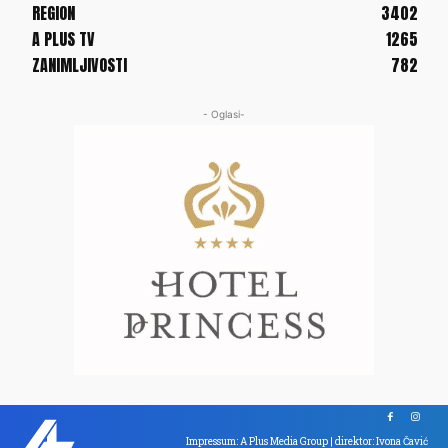
REGION
3402
A PLUS TV
1265
ZANIMLJIVOSTI
782
- Oglasi-
Impressum: A Plus Media Group | direktor: Ivona Čavić