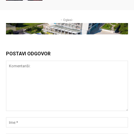
- Oglasi-
POSTAVI ODGOVOR
Komentariši:
Im