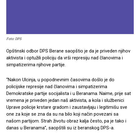
Foto: DPS
Opštinski odbor DPS Berane saopštio je da je priveden njihov
aktivista i optužili policiju da vrši represiju nad članovima i
simpatizerima njihove partije.
“Nakon Ulcinja, u popodnevnim časovima došlo je do
policijske represije nad članovima i simpatizerima
Demokratske partije socijalista i u Beranama. Naime, prije sat
vremena je priveden jedan naš aktivista, a kola i službenici
Uprave policije krstare gradom i zaustavljaju i legitimišu sve
one za koje se zna da su na bilo koji način povezani sa
našom partijom. Strah životu obraz kalja često, pa je tako i
danas u Beranama”, saopštili su iz beranskog DPS-a.