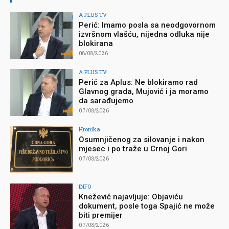
A PLUS TV
Perić: Imamo posla sa neodgovornom
izvršnom vlašću, nijedna odluka nije
blokirana
08/08/2026
A PLUS TV
Perić za Aplus: Ne blokiramo rad
Glavnog grada, Mujović i ja moramo
da sarađujemo
07/08/2026
Hronika
Osumnjičenog za silovanje i nakon
mjesec i po traže u Crnoj Gori
07/08/2026
INFO
Knežević najavljuje: Objaviću
dokument, posle toga Spajić ne može
biti premijer
07/08/2026