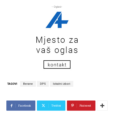
- Oglasi-
TAGOVI
Berane
DPS
lokalni izbori
Facebook
Twitter
Pinterest