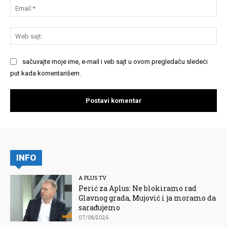
Em
We
saj
sačuvajte moje ime, e-mail i veb sajt u ovom pregledaču sledeći
put kada komentarišem.
INFO
A PLUS TV
Perić za Aplus: Ne blokiramo rad
Glavnog grada, Mujović i ja moramo da
sarađujemo
07/08/2026