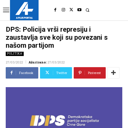
UK
LONDON NEWS
DPS: Policija vrši represiju i
zaustavlja sve koji su povezani s
našom partijom
POLITIKA
27/03/2022
Ažurirano:
27/03/2022
Facebook
Twitter
Pinterest