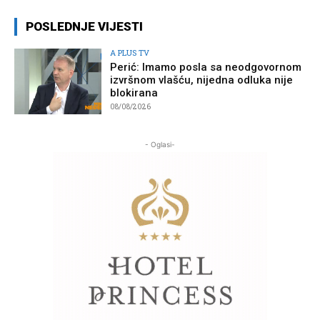
POSLEDNJE VIJESTI
A PLUS TV
Perić: Imamo posla sa neodgovornom
izvršnom vlašću, nijedna odluka nije
blokirana
08/08/2026
- Oglasi-