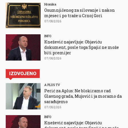
Hronika
Osumnjičenog za silovanje i nakon
mjesec i po traže u Crnoj Gori
07/08/2026
INFO
Knežević najavljuje: Objaviću
dokument, posle toga Spajić ne može
biti premijer
07/08/2026
IZDVOJENO
A PLUS TV
Perić za Aplus: Ne blokiramo rad
Glavnog grada, Mujović i ja moramo da
sarađujemo
07/08/2026
INFO
Knežević najavljuje: Objaviću