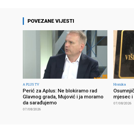
POVEZANE VIJESTI
A PLUS TV
Hronika
Perić za Aplus: Ne blokiramo rad
Osumnjič
Glavnog grada, Mujović i ja moramo
mjesec i 
da sarađujemo
07/08/2026
07/08/2026