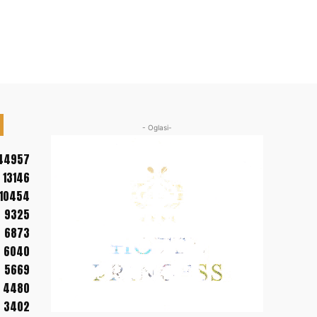
- Oglasi-
44957
13146
10454
9325
6873
6040
5669
4480
3402