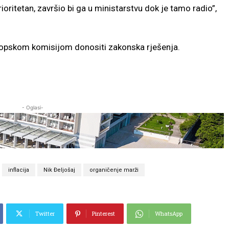
ioritetan, završio bi ga u ministarstvu dok je tamo radio”,
ropskom komisijom donositi zakonska rješenja.
- Oglasi-
inflacija
Nik Đeljošaj
organičenje marži
Twitter
Pinterest
WhatsApp