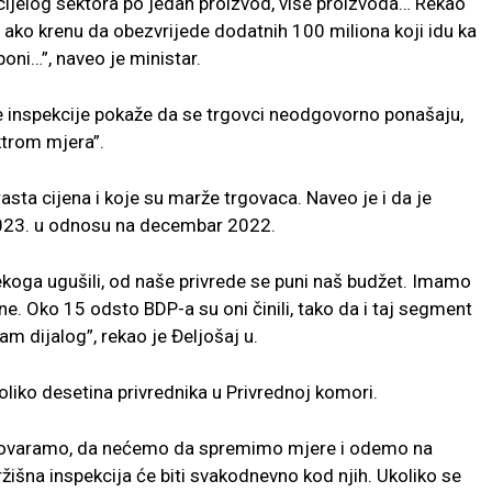
z cijelog sektora po jedan proizvod, više proizvoda… Rekao
 ako krenu da obezvrijede dodatnih 100 miliona koji idu ka
oni…”, naveo je ministar.
ne inspekcije pokaže da se trgovci neodgovorno ponašaju,
ktrom mjera”.
asta cijena i koje su marže trgovaca. Naveo je i da je
2023. u odnosu na decembar 2022.
oga ugušili, od naše privrede se puni naš budžet. Imamo
e. Oko 15 odsto BDP-a su oni činili, tako da i taj segment
m dijalog”, rekao je Đeljošaj u.
liko desetina privrednika u Privrednoj komori.
zgovaramo, da nećemo da spremimo mjere i odemo na
tržišna inspekcija će biti svakodnevno kod njih. Ukoliko se