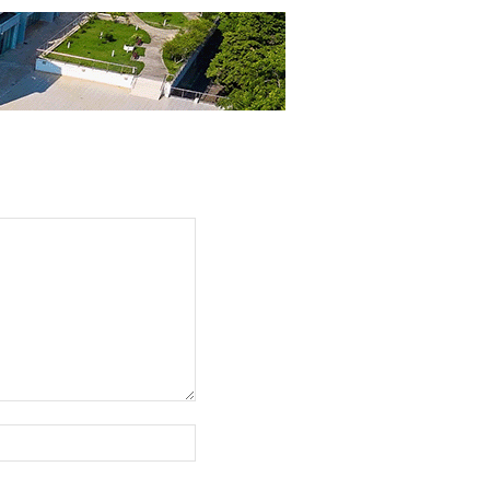
Web
sajt: