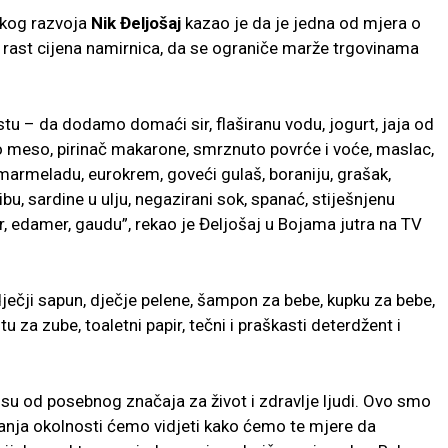
skog razvoja
Nik Đeljošaj
kazao je da je jedna od mjera o
io rast cijena namirnica, da se ograniče marže trgovinama
stu – da dodamo domaći sir, flaširanu vodu, jogurt, jaja od
sko meso, pirinač makarone, smrznuto povrće i voće, maslac,
marmeladu, eurokrem, goveći gulaš, boraniju, grašak,
bu, sardine u ulju, negazirani sok, spanać, stiješnjenu
ir, edamer, gaudu”, rekao je Đeljošaj u Bojama jutra na TV
dječji sapun, dječje pelene, šampon za bebe, kupku za bebe,
 za zube, toaletni papir, tečni i praškasti deterdžent i
 su od posebnog značaja za život i zdravlje ljudi. Ovo smo
avanja okolnosti ćemo vidjeti kako ćemo te mjere da