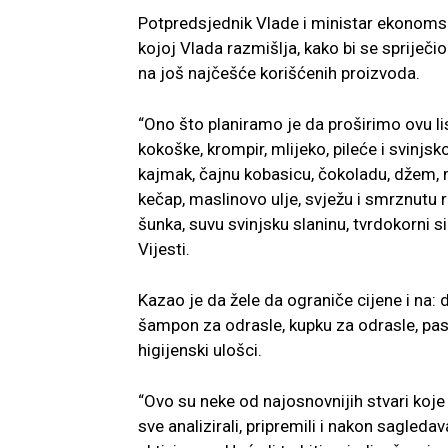
Potpredsjednik Vlade i ministar ekonom
kojoj Vlada razmišlja, kako bi se spriječ
na još najčešće korišćenih proizvoda.
“Ono što planiramo je da proširimo ovu li
kokoške, krompir, mlijeko, pileće i svinj
kajmak, čajnu kobasicu, čokoladu, džem, 
kečap, maslinovo ulje, svježu i smrznutu ri
šunka, suvu svinjsku slaninu, tvrdokorni s
Vijesti.
Kazao je da žele da ograniče cijene i na: 
šampon za odrasle, kupku za odrasle, pastu
higijenski ulošci.
“Ovo su neke od najosnovnijih stvari koje
sve analizirali, pripremili i nakon sagled