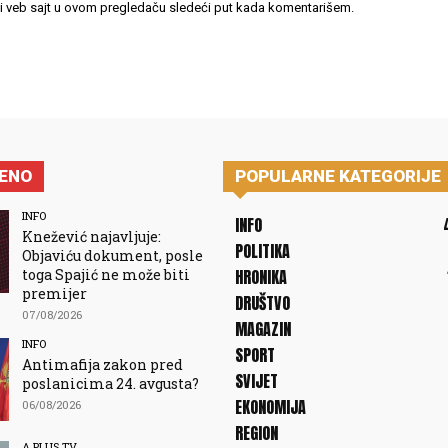
 i veb sajt u ovom pregledaču sledeći put kada komentarišem.
JENO
POPULARNE KATEGORIJE
INFO
INFO
Knežević najavljuje:
POLITIKA
Objaviću dokument, posle
toga Spajić ne može biti
HRONIKA
premijer
DRUŠTVO
07/08/2026
MAGAZIN
INFO
SPORT
Antimafija zakon pred
SVIJET
poslanicima 24. avgusta?
EKONOMIJA
06/08/2026
REGION
A PLUS TV