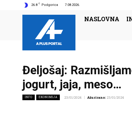
C
26.8
Podgorica
7.08.2026.
NASLOVNA
I
Đeljošaj: Razmišljam
jogurt, jaja, meso…
INFO
EKONOMIJA
23/01/2024
Ažurirano:
23/01/2024