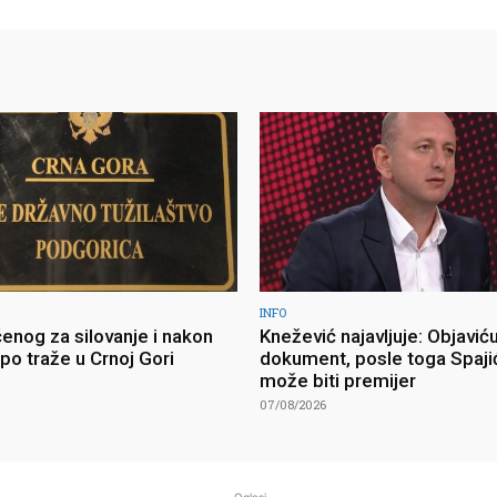
INFO
enog za silovanje i nakon
Knežević najavljuje: Objavić
po traže u Crnoj Gori
dokument, posle toga Spaji
može biti premijer
07/08/2026
- Oglasi-