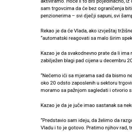
aktiviramo. Hoće li to biti pojedinačno, i
sam trgovcima da će bez ograničenja biti
penzionerima – svi dječji sapuni, svi šamp
Rekao je da će Vlada, ako izvještaj tržiš
“automatski reagovati sa malo širim spe
Kazao je da svakodnevno prate da li ima r
zabilježen blagi pad cijena u decembru 
“Nećemo ići sa mjerama sad da bismo nek
oko 20 odsto zaposlenih u sektoru trgovin
moramo sa pažnjom sagledati i otvorio sa
Kazao je da je juče imao sastanak sa neko
“Predstavio sam ideju, da želimo da ra
Vladu i to je gotovo. Pratimo njihov rad, 