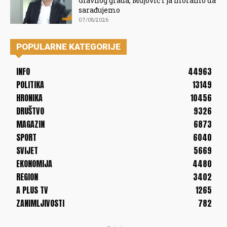
Glavnog grada, Mujović i ja moramo da
sarađujemo
07/08/2026
POPULARNE KATEGORIJE
INFO
44963
POLITIKA
13149
HRONIKA
10456
DRUŠTVO
9326
MAGAZIN
6873
SPORT
6040
SVIJET
5669
EKONOMIJA
4480
REGION
3402
A PLUS TV
1265
ZANIMLJIVOSTI
782