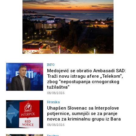
INFO
Medojević se obratio Ambasadi SAD:
Traži novu istragu afere „Telekom“,
zbog “nepostupanja crnogorskog
tužilaštva”
08/08/2026
Hronika
Uhapšen Slovenac sa Interpolove
potjernice, sumnjiči se za pranje
novca za kriminalnu grupu iz Bara
08/08/2026
Društvo