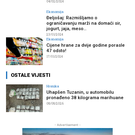
04/02/2024
Ekonomija
Đeljošaj: Razmišljamo o
ograničavanju marži na domaći sir,
jogurt, jaja, meso…
23/01/2024
Ekonomija
Cijene hrane za dvije godine porasle
47 odsto!
17/01/2024
OSTALE VIJESTI
Hronika
Uhapšen Tuzanin, u automobilu
pronađeno 38 kilograma marihuane
08/08/2026
- Advertisement -