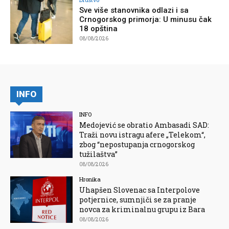
Sve više stanovnika odlazi i sa
Crnogorskog primorja: U minusu čak
18 opština
08/08/2026
INFO
INFO
Medojević se obratio Ambasadi SAD:
Traži novu istragu afere „Telekom“,
zbog “nepostupanja crnogorskog
tužilaštva”
08/08/2026
Hronika
Uhapšen Slovenac sa Interpolove
potjernice, sumnjiči se za pranje
novca za kriminalnu grupu iz Bara
08/08/2026