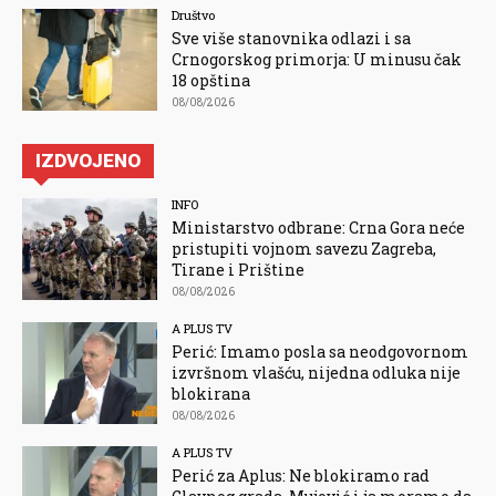
Društvo
Sve više stanovnika odlazi i sa
Crnogorskog primorja: U minusu čak
18 opština
08/08/2026
IZDVOJENO
INFO
Ministarstvo odbrane: Crna Gora neće
pristupiti vojnom savezu Zagreba,
Tirane i Prištine
08/08/2026
A PLUS TV
Perić: Imamo posla sa neodgovornom
izvršnom vlašću, nijedna odluka nije
blokirana
08/08/2026
A PLUS TV
Perić za Aplus: Ne blokiramo rad