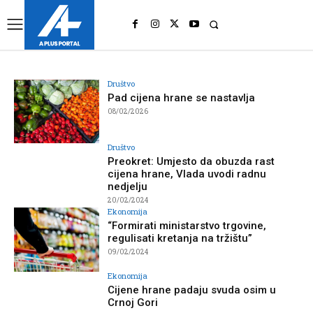
UK
LONDON NEWS
Društvo
Pad cijena hrane se nastavlja
08/02/2026
Društvo
Preokret: Umjesto da obuzda rast
cijena hrane, Vlada uvodi radnu
nedjelju
20/02/2024
Ekonomija
“Formirati ministarstvo trgovine,
regulisati kretanja na tržištu”
09/02/2024
Ekonomija
Cijene hrane padaju svuda osim u
Crnoj Gori