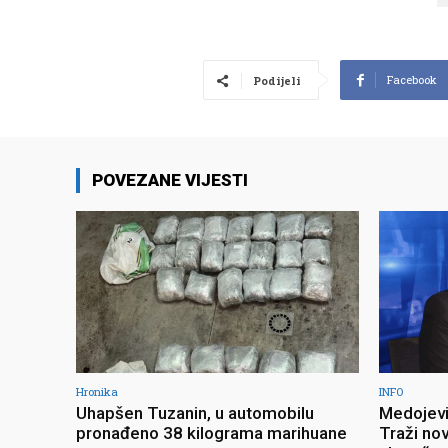
Facebook
Podijeli
POVEZANE VIJESTI
Hronika
INFO
Uhapšen Tuzanin, u automobilu
Medojevi
pronađeno 38 kilograma marihuane
Traži no