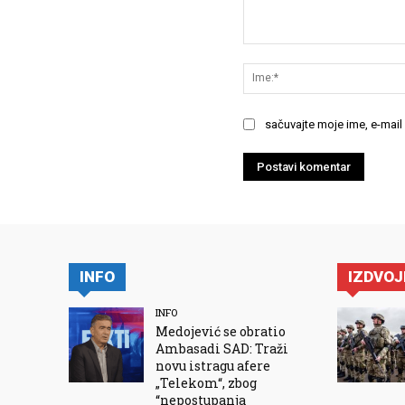
Komentariši:
sačuvajte moje ime, e-mail
INFO
IZDVO
INFO
Medojević se obratio
Ambasadi SAD: Traži
novu istragu afere
„Telekom“, zbog
“nepostupanja