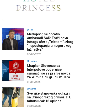
INFO
Medojević se obratio
Ambasadi SAD: Traži novu
istragu afere „Telekom“, zbog
“nepostupanja crnogorskog
tužilaštva”
08/08/2026
Hronika
Uhapšen Slovenac sa
Interpolove potjernice,
sumnjiči se za pranje novca
za kriminalnu grupu iz Bara
08/08/2026
Društvo
Sve više stanovnika odlazi i
sa Crnogorskog primorja: U
minusu čak 18 opština
08/08/2026