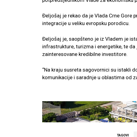
potpredsjednikom Vlade za ekonomsku p
Đeljošaj je rekao da je Vlada Crne Gore p
integracije u veliku evropsku porodicu.
Đeljošaj je, saopšteno je iz Vladem je is
infrastrukture, turizma i energetike, te 
zainteresovane kredibilne investitore.
“Na kraju susreta sagovornici su istakli d
komunikacije i saradnje u oblastima od za
TAGOVI