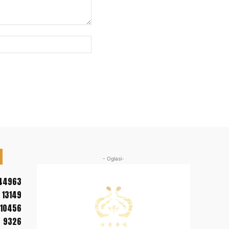
Web
sajt:
- Oglasi-
44963
13149
10456
9326