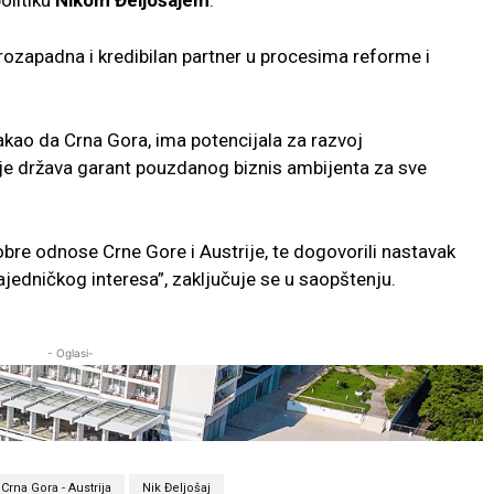
olitiku
Nikom Đeljošajem
.
rozapadna i kredibilan partner u procesima reforme i
takao da Crna Gora, ima potencijala za razvoj
da je država garant pouzdanog biznis ambijenta za sve
obre odnose Crne Gore i Austrije, te dogovorili nastavak
jedničkog interesa”, zaključuje se u saopštenju.
- Oglasi-
Crna Gora - Austrija
Nik Đeljošaj