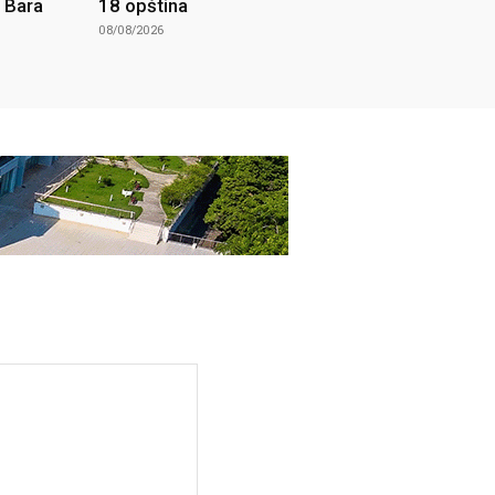
z Bara
18 opština
08/08/2026