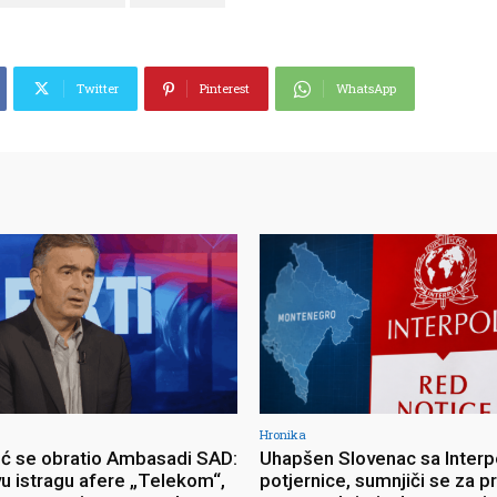
Twitter
Pinterest
WhatsApp
Hronika
ć se obratio Ambasadi SAD:
Uhapšen Slovenac sa Interp
vu istragu afere „Telekom“,
potjernice, sumnjiči se za p