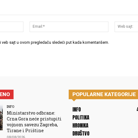
Ime:*
Email:*
 i veb sajt u ovom pregledaču sledeći put kada komentarišem.
JENO
POPULARNE KATEGORIJE
INFO
INFO
Ministarstvo odbrane:
POLITIKA
Crna Gora neće pristupiti
vojnom savezu Zagreba,
HRONIKA
Tirane i Prištine
DRUŠTVO
08/08/2026