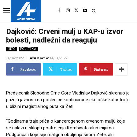
UK
LONDON NEWS
Dajković: Crveni mulj u KAP-u izvor
bolesti, nadležni da reaguju
INFO
POLITIKA
14/04/2022
Ažurirano:
14/04/2022
Facebook
Twitter
Pinterest
Predsjednik Slobodne Crne Gore Vladislav Dajković skrenuo je
pažnju javnosti na posledice kontinuirane ekološke katastrofe
u blizini magistralnog puta ka Zeti.
“Godinama traje priča o kancerogenom crvenom mulju koje
se nalazi u sklopu postrojenja Kombinata aluminijuma
Podgorica i koje sije maligna oboljenja širom Zete, ali i