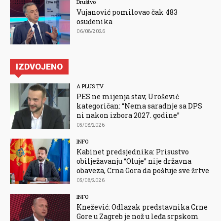
Društvo
Vujanović pomilovao čak 483
osuđenika
06/08/2026
IZDVOJENO
A PLUS TV
PES ne mijenja stav, Urošević
kategoričan: “Nema saradnje sa DPS
ni nakon izbora 2027. godine”
05/08/2026
INFO
Kabinet predsjednika: Prisustvo
obilježavanju “Oluje” nije državna
obaveza, Crna Gora da poštuje sve žrtve
05/08/2026
INFO
Knežević: Odlazak predstavnika Crne
Gore u Zagreb je nož u leđa srpskom