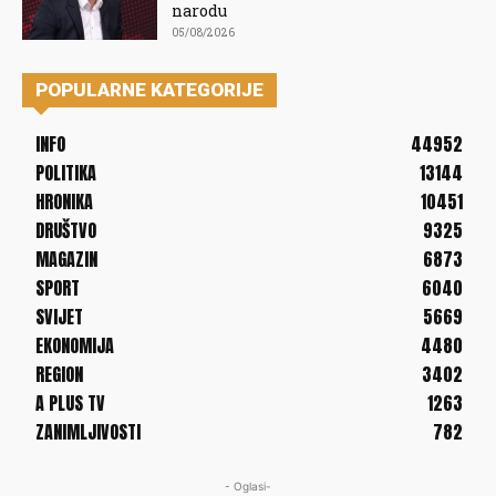
narodu
05/08/2026
POPULARNE KATEGORIJE
INFO
44952
POLITIKA
13144
HRONIKA
10451
DRUŠTVO
9325
MAGAZIN
6873
SPORT
6040
SVIJET
5669
EKONOMIJA
4480
REGION
3402
A PLUS TV
1263
ZANIMLJIVOSTI
782
- Oglasi-