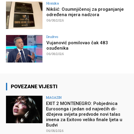
Hronika
Nikšić: Osumnjičenoj za proganjanje
određena mjera nadzora
06/08/2026
Društvo
Vujanović pomilovao čak 483
osuđenika
06/08/2026
POVEZANE VIJESTI
MAGAZIN
EXIT 2 MONTENEGRO: Pobjednica
Eurosonga i jedan od najvećih di-
džejeva svijeta predvode novi talas
imena za Exitovo veliko finale ljeta u
Budvi
06/08/2026